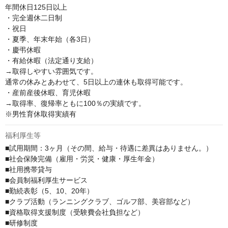
年間休日125日以上

・完全週休二日制

・祝日

・夏季、年末年始（各3日）

・慶弔休暇

・有給休暇（法定通り支給）

→取得しやすい雰囲気です。

通常の休みとあわせて、5日以上の連休も取得可能です。

・産前産後休暇、育児休暇

→取得率、復帰率ともに100％の実績です。

※男性育休取得実績有
福利厚生等
■試用期間：3ヶ月（その間、給与・待遇に差異はありません。）

■社会保険完備（雇⽤・労災・健康・厚⽣年⾦）

■社⽤携帯貸与

■会員制福利厚⽣サービス

■勤続表彰（5、10、20年）

■クラブ活動（ランニングクラブ、ゴルフ部、美容部など）

■資格取得⽀援制度（受験費会社負担など）

■研修制度
