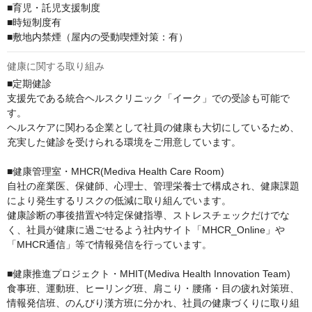
■育児・託児⽀援制度

■時短制度有

■敷地内禁煙（屋内の受動喫煙対策：有）
健康に関する取り組み
■定期健診

⽀援先である統合ヘルスクリニック「イーク」での受診も可能で
す。

ヘルスケアに関わる企業として社員の健康も⼤切にしているため、
充実した健診を受けられる環境をご⽤意しています。

■健康管理室・MHCR(Mediva Health Care Room)

自社の産業医、保健師、心理士、管理栄養士で構成され、健康課題
により発生するリスクの低減に取り組んでいます。

健康診断の事後措置や特定保健指導、ストレスチェックだけでな
く、社員が健康に過ごせるよう社内サイト「MHCR_Online」や
「MHCR通信」等で情報発信を行っています。

■健康推進プロジェクト・MHIT(Mediva Health Innovation Team)

食事班、運動班、ヒーリング班、肩こり・腰痛・目の疲れ対策班、
情報発信班、のんびり漢方班に分かれ、社員の健康づくりに取り組