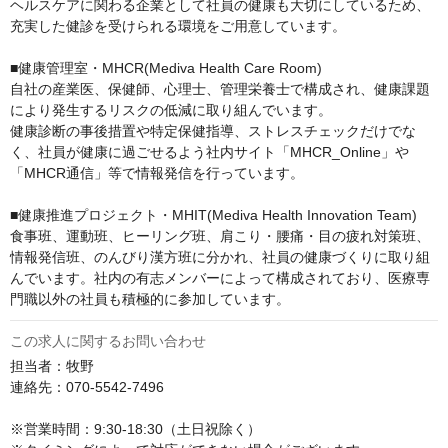
ヘルスケアに関わる企業として社員の健康も⼤切にしているため、
充実した健診を受けられる環境をご⽤意しています。

■健康管理室・MHCR(Mediva Health Care Room)

自社の産業医、保健師、心理士、管理栄養士で構成され、健康課題
により発生するリスクの低減に取り組んでいます。

健康診断の事後措置や特定保健指導、ストレスチェックだけでな
く、社員が健康に過ごせるよう社内サイト「MHCR_Online」や
「MHCR通信」等で情報発信を行っています。

■健康推進プロジェクト・MHIT(Mediva Health Innovation Team)

食事班、運動班、ヒーリング班、肩こり・腰痛・目の疲れ対策班、
情報発信班、のんびり漢方班に分かれ、社員の健康づくりに取り組
んでいます。社内の有志メンバーによって構成されており、医療専
門職以外の社員も積極的に参加しています。
この求人に関するお問い合わせ
担当者：牧野

連絡先：070-5542-7496

※営業時間：9:30-18:30（土日祝除く）
