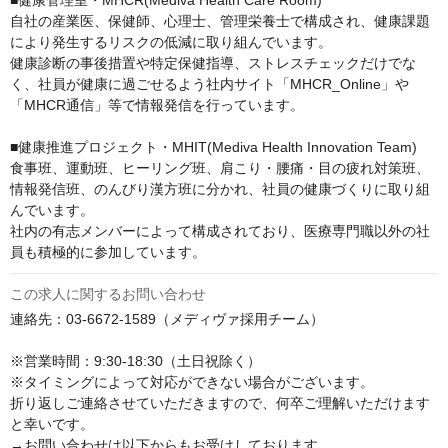
自社の産業医、保健師、心理士、管理栄養士で構成され、健康課題
により発生するリスクの低減に取り組んでいます。

健康診断の事後措置や特定保健指導、ストレスチェックだけでな
く、社員が健康に過ごせるよう社内サイト「MHCR_Online」や
「MHCR通信」等で情報発信を行っています。

■健康推進プロジェクト・MHIT(Mediva Health Innovation Team)

食事班、運動班、ヒーリング班、肩こり・腰痛・目の疲れ対策班、
情報発信班、のんびり漢方班に分かれ、社員の健康づくりに取り組
んでいます。

社内の有志メンバーによって構成されており、医療専門職以外の社
員も積極的に参加しています。
この求人に関するお問い合わせ
連絡先：03-6672-1589（メディヴァ採用チーム）

※営業時間：9:30-18:30（土日祝除く）

※タイミングによって対応ができない場合がございます。

折り返しご連絡させていただきますので、何卒ご理解いただけます
と幸いです。

→お問い合わせは以下からもお受けしております。
