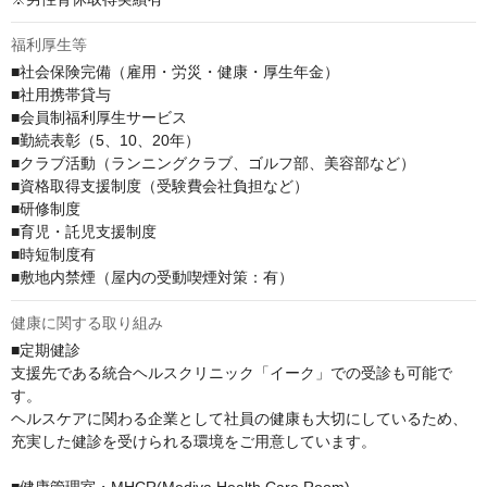
福利厚生等
■社会保険完備（雇⽤・労災・健康・厚⽣年⾦）

■社⽤携帯貸与

■会員制福利厚⽣サービス

■勤続表彰（5、10、20年）

■クラブ活動（ランニングクラブ、ゴルフ部、美容部など）

■資格取得⽀援制度（受験費会社負担など）

■研修制度

■育児・託児⽀援制度

■時短制度有

■敷地内禁煙（屋内の受動喫煙対策：有）
健康に関する取り組み
■定期健診

⽀援先である統合ヘルスクリニック「イーク」での受診も可能で
す。

ヘルスケアに関わる企業として社員の健康も⼤切にしているため、
充実した健診を受けられる環境をご⽤意しています。

■健康管理室・MHCR(Mediva Health Care Room)
