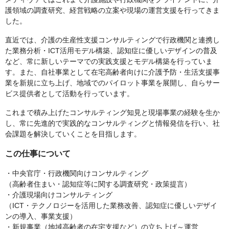
護領域の調査研究、経営戦略の立案や現場の運営支援を行ってきま
した。
直近では、介護の生産性支援コンサルティングで行政機関と連携し
た業務分析・ICT活用モデル構築、認知症に優しいデザインの普及
など、常に新しいテーマでの実践支援とモデル構築を行っていま
す。また、自社事業として在宅高齢者向けに介護予防・生活支援事
業を新規に立ち上げ、地域でのパイロット事業を展開し、自らサー
ビス提供者として活動を行っています。
これまで積み上げたコンサルティング知見と現場事業の経験を生か
し、常に先進的で実践的なコンサルティングと情報発信を行い、社
会課題を解決していくことを目指します。
この仕事について
・中央官庁・行政機関向けコンサルティング
（高齢者住まい・認知症等に関する調査研究・政策提言）
・介護現場向けコンサルティング
（ICT・テクノロジーを活用した業務改善、認知症に優しいデザイ
ンの導入、事業支援）
・新規事業（地域高齢者の在宅支援など）の立ち上げ～運営