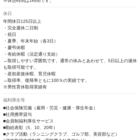
※休憩時間は1時間です。
休日
年間休日125日以上

・完全週休二日制

・祝日

・夏季、年末年始（各3日）

・慶弔休暇

・有給休暇（法定通り支給）

→取得しやすい雰囲気です。通常の休みとあわせて、5日以上の連休
も取得可能です。

・産前産後休暇、育児休暇

→取得率、復帰率ともに100％の実績です。

※男性育休取得実績有
福利厚生等
■社会保険完備（雇⽤・労災・健康・厚⽣年⾦）

■社⽤携帯貸与

■会員制福利厚⽣サービス

■勤続表彰（5、10、20年）

■クラブ活動（ランニングクラブ、ゴルフ部、美容部など）
