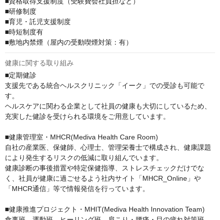
■資格取得⽀援制度（受験費会社負担など）

■研修制度

■育児・託児⽀援制度

■時短制度有

■敷地内禁煙（屋内の受動喫煙対策：有）
健康に関する取り組み
■定期健診

⽀援先である統合ヘルスクリニック「イーク」での受診も可能で
す。

ヘルスケアに関わる企業として社員の健康も⼤切にしているため、
充実した健診を受けられる環境をご⽤意しています。

■健康管理室・MHCR(Mediva Health Care Room)

自社の産業医、保健師、心理士、管理栄養士で構成され、健康課題
により発生するリスクの低減に取り組んでいます。

健康診断の事後措置や特定保健指導、ストレスチェックだけでな
く、社員が健康に過ごせるよう社内サイト「MHCR_Online」や
「MHCR通信」等で情報発信を行っています。

■健康推進プロジェクト・MHIT(Mediva Health Innovation Team)

食事班、運動班、ヒーリング班、肩こり・腰痛・目の疲れ対策班、