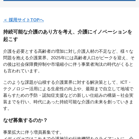
＜ 採用サイトTOPへ
持続可能な介護のあり方を考え、介護にイノベーションを
起こす
介護を必要とする高齢者の増加に対し介護人材の不足など、様々な
問題を抱える介護業界。2025年には高齢者人口がピークを迎え、そ
の後は社会保障費抑制や市場縮小に伴う事業者淘汰の時代がくると
も言われています。
このような課題が山積する介護業界に対する解決策として、ICT・
テクノロジー活用による生産性の向上や、最期まで自立して地域で
暮らすための予防・認知症支援などの新しい仕組みの構築～社会実
装までを行い、時代にあった持続可能な介護の未来を創っていきま
す。
なぜ募集するのか？
事業拡大に伴う増員募集です。
メディヴァではこれまで介護施設や行政機関をクライアントに、介