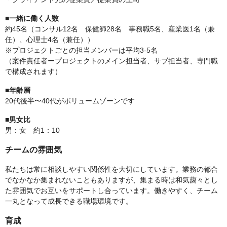
■一緒に働く人数
約45名（コンサル12名 保健師28名 事務職5名、産業医1名（兼
任）、心理士4名（兼任））
※プロジェクトごとの担当メンバーは平均3-5名
（案件責任者ープロジェクトのメイン担当者、サブ担当者、専門職
で構成されます）
■年齢層
20代後半〜40代がボリュームゾーンです
■男女比
男：女 約1：10
チームの雰囲気
私たちは常に相談しやすい関係性を大切にしています。業務の都合
でなかなか集まれないこともありますが、集まる時は和気藹々とし
た雰囲気でお互いをサポートし合っています。働きやすく、チーム
一丸となって成長できる職場環境です。
育成