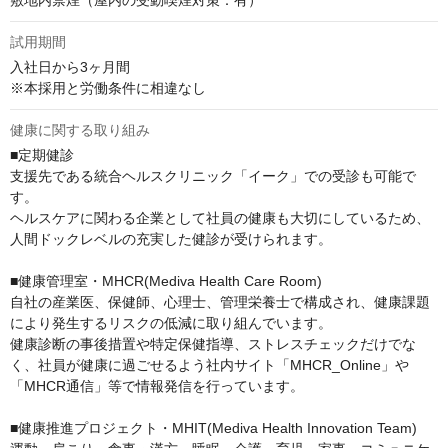
敷地内禁煙（屋内の受動喫煙対策：有）
試用期間
入社日から3ヶ月間

※本採用と労働条件に相違なし
健康に関する取り組み
■定期健診

⽀援先である統合ヘルスクリニック「イーク」での受診も可能で
す。

ヘルスケアに関わる企業として社員の健康も⼤切にしているため、
人間ドックレベルの充実した健診が受けられます。

■健康管理室・MHCR(Mediva Health Care Room)

自社の産業医、保健師、心理士、管理栄養士で構成され、健康課題
により発生するリスクの低減に取り組んでいます。

健康診断の事後措置や特定保健指導、ストレスチェックだけでな
く、社員が健康に過ごせるよう社内サイト「MHCR_Online」や
「MHCR通信」等で情報発信を行っています。

■健康推進プロジェクト・MHIT(Mediva Health Innovation Team)
