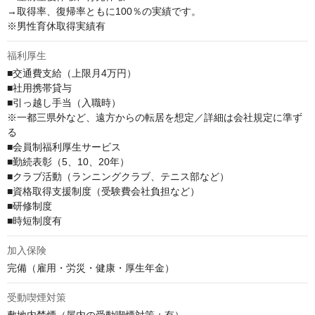
→取得率、復帰率ともに100％の実績です。

※男性育休取得実績有
福利厚生
■交通費支給（上限月4万円）

■社用携帯貸与

■引っ越し手当（入職時）

※一都三県外など、遠方からの転居を想定／詳細は会社規定に準ず
る

■会員制福利厚⽣サービス

■勤続表彰（5、10、20年）

■クラブ活動（ランニングクラブ、テニス部など）

■資格取得⽀援制度（受験費会社負担など）

■研修制度

■時短制度有
加入保険
完備（雇⽤・労災・健康・厚⽣年⾦）
受動喫煙対策