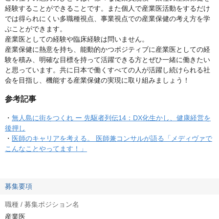
経験することができることです。また個人で産業医活動をするだけ
では得られにくい多職種視点、事業視点での産業保健の考え方を学
ぶことができます。
産業医としての経験や臨床経験は問いません。
産業保健に熱意を持ち、能動的かつポジティブに産業医としての経
験を積み、明確な目標を持って活躍できる方とぜひ一緒に働きたい
と思っています。共に日本で働くすべての人が活躍し続けられる社
会を目指し、機能する産業保健の実現に取り組みましょう！
参考記事
・
無人島に街をつくれ ー 先駆者列伝14：DX化生かし、健康経営を
後押し
・
医師のキャリアを考える。 医師兼コンサルが語る「メディヴァで
こんなことやってます！」
募集要項
職種 / 募集ポジション名
産業医