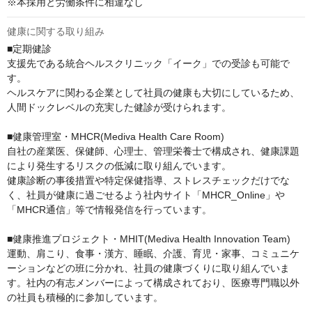
※本採用と労働条件に相違なし
健康に関する取り組み
■定期健診

⽀援先である統合ヘルスクリニック「イーク」での受診も可能で
す。

ヘルスケアに関わる企業として社員の健康も⼤切にしているため、
人間ドックレベルの充実した健診が受けられます。

■健康管理室・MHCR(Mediva Health Care Room)

自社の産業医、保健師、心理士、管理栄養士で構成され、健康課題
により発生するリスクの低減に取り組んでいます。

健康診断の事後措置や特定保健指導、ストレスチェックだけでな
く、社員が健康に過ごせるよう社内サイト「MHCR_Online」や
「MHCR通信」等で情報発信を行っています。

■健康推進プロジェクト・MHIT(Mediva Health Innovation Team)

運動、肩こり、食事・漢方、睡眠、介護、育児・家事、コミュニケ
ーションなどの班に分かれ、社員の健康づくりに取り組んでいま
す。社内の有志メンバーによって構成されており、医療専門職以外
の社員も積極的に参加しています。