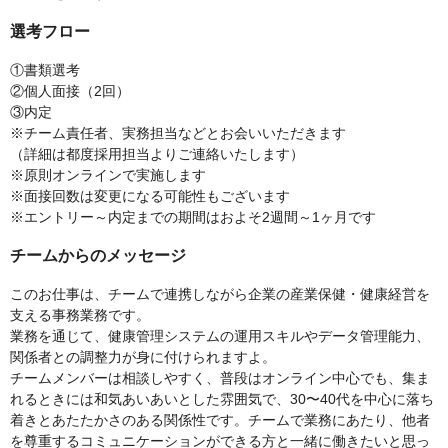
選考フロー
①書類選考
②個人面接（2回）
③内定
※チーム責任者、実務担当などとお会いいただきます
（詳細は都度採用担当よりご連絡いたします）
※原則オンラインで実施します
※面接回数は変更になる可能性もございます
※エントリー～内定までの期間はおよそ2週間～1ヶ月です
チームからのメッセージ
このお仕事は、チームで連携しながら企業の産業保健・健康経営を
支える事務業務です。
業務を通じて、健康管理システムの運用スキルやデータ管理能力、
関係者との調整力が身に付けられますよ。
チームメンバーは相談しやすく、普段はオンライン中心でも、集ま
れるときには和気あいあいとした雰囲気で、30〜40代を中心に落ち
着きとあたたかさのある関係性です。チームで業務にあたり、他者
を尊重するコミュニケーションができる方と一緒に働きたいと思っ