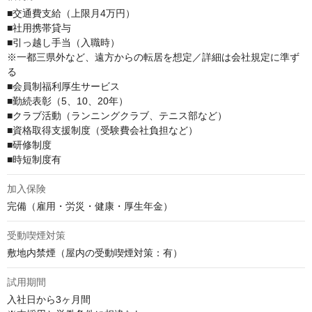
■交通費支給（上限月4万円）

■社用携帯貸与

■引っ越し手当（入職時）

※一都三県外など、遠方からの転居を想定／詳細は会社規定に準ず
る

■会員制福利厚⽣サービス

■勤続表彰（5、10、20年）

■クラブ活動（ランニングクラブ、テニス部など）

■資格取得⽀援制度（受験費会社負担など）

■研修制度

■時短制度有
加入保険
完備（雇⽤・労災・健康・厚⽣年⾦）
受動喫煙対策
敷地内禁煙（屋内の受動喫煙対策：有）
試用期間
入社日から3ヶ月間
