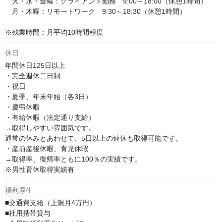
　火・水・金曜：クライアント勤務　9:00～18:00（休憩1時間） 

　月・木曜：リモートワーク　9:30～18:30（休憩1時間） 

※残業時間：月平均10時間程度
休日
年間休日125日以上

・完全週休二日制

・祝日

・夏季、年末年始（各3日）

・慶弔休暇

・有給休暇（法定通り支給）

→取得しやすい雰囲気です。

通常の休みとあわせて、5日以上の連休も取得可能です。

・産前産後休暇、育児休暇

→取得率、復帰率ともに100％の実績です。

※男性育休取得実績有
福利厚生
■交通費支給（上限月4万円）

■社用携帯貸与
