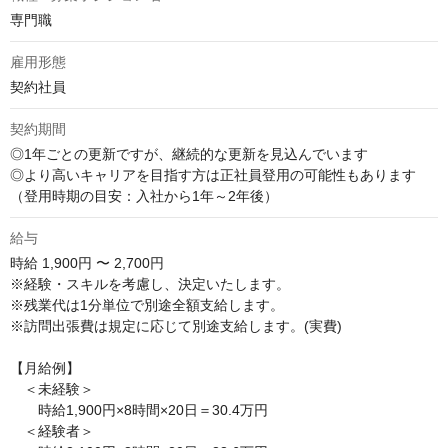
専門職
雇用形態
契約社員
契約期間
◎1年ごとの更新ですが、継続的な更新を見込んでいます

◎より高いキャリアを目指す方は正社員登用の可能性もあります
（登用時期の目安：入社から1年～2年後）
給与
時給
1,900円 〜 2,700円
※経験・スキルを考慮し、決定いたします。

※残業代は1分単位で別途全額支給します。

※訪問出張費は規定に応じて別途支給します。(実費) 

【月給例】

　＜未経験＞

　　時給1,900円×8時間×20日＝30.4万円

　＜経験者＞
