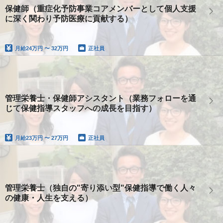
保健師（重症化予防事業コアメンバーとして個人支援
に深く関わり予防医療に貢献する）
月給
24万円 〜 32万円
正社員
管理栄養士・保健師アシスタント（業務フォローを通
じて保健指導スタッフへの成長を目指す）
月給
23万円 〜 27万円
正社員
管理栄養士（独自の"寄り添い型"保健指導で働く人々
の健康・人生を支える）