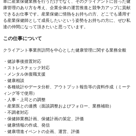
単に産業保健業務を行うだけでなく、そのクライアントに合った健
康管理のあり方を考え、企業全体の運営推進と競争力アップに貢献
できるお仕事です。産業保健に情熱をお持ちの方、どこでも通用す
る産業保健師として成長したいという姿勢をお持ちの方に、ぜひ私
達の仲間になって頂きたいと思っています。
この仕事について
クライアント事業所訪問を中心とした健康管理に関する業務全般
・健診事後措置対応
・ストレスチェック対応
・メンタル休復職支援
・健康相談
・各種統計やデータ分析、アウトプット報告等の資料作成（ミーテ
ィング等で使用）
・人事・上司との調整
・産業医との連携（面談調整およびフォロー、業務補助）
・不調者対応
・保健師業務計画、保健計画の策定、評価
・健康情報の作成、発信
・健康増進イベントの企画、運営、評価