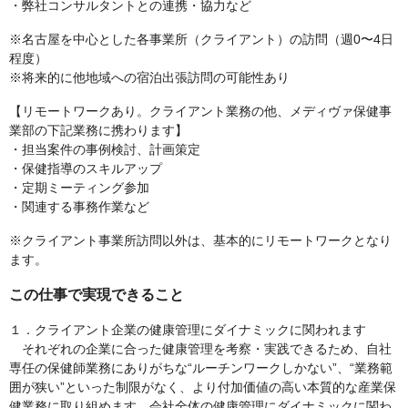
・弊社コンサルタントとの連携・協力など
※名古屋を中心とした各事業所（クライアント）の訪問（週0〜4日
程度）
※将来的に他地域への宿泊出張訪問の可能性あり
【リモートワークあり。クライアント業務の他、メディヴァ保健事
業部の下記業務に携わります】
・担当案件の事例検討、計画策定
・保健指導のスキルアップ
・定期ミーティング参加
・関連する事務作業など
※クライアント事業所訪問以外は、基本的にリモートワークとなり
ます。
この仕事で実現できること
１．クライアント企業の健康管理にダイナミックに関われます
それぞれの企業に合った健康管理を考察・実践できるため、自社
専任の保健師業務にありがちな“ルーチンワークしかない”、“業務範
囲が狭い”といった制限がなく、より付加価値の高い本質的な産業保
健業務に取り組めます。会社全体の健康管理にダイナミックに関わ