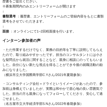
歴書をご提出ください。
※募集期間内のみエントリーフォームが開けます
↓
書類選考
：履歴書、エントリーフォームのご登録内容をもとに書類
選考をさせていただきます。
↓
面接
：オンラインにて1~2回程面接を行います。
インターン参加者の声
・ただ作業するだけでなく、業務の目的等を丁寧に説明してもらえ
たので、取り組みやすかったです。担当のコンサルタントには小さ
な疑問点から就活に関することなど、親身に相談にのってもらいま
した。自分にない新たな視点を得ることができ今後の就職活動の励
みになりました。
（横浜市立大学国際商学部C.Yさん/2021年夏期参加）
・コンサルティング会社＝ドライというイメージがあったので、参
加前は身構えていましたが、実際は和やかで居心地の良い雰囲気で
した。担当の方も親身になってフォローしてくださり、安心して過
ごせました。
（名古屋市立大学経済学部S.Nさん/2022年春期参加）