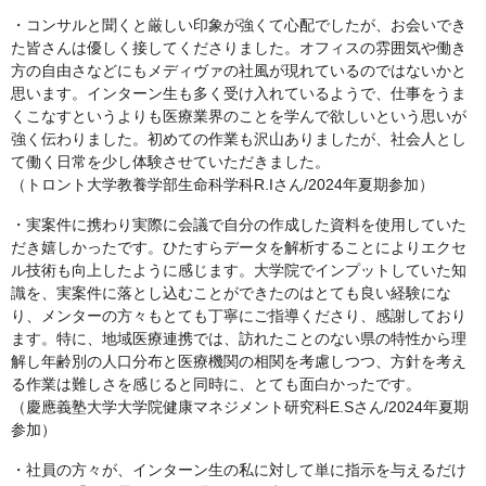
・コンサルと聞くと厳しい印象が強くて心配でしたが、お会いでき
た皆さんは優しく接してくださりました。オフィスの雰囲気や働き
方の自由さなどにもメディヴァの社風が現れているのではないかと
思います。インターン生も多く受け入れているようで、仕事をうま
くこなすというよりも医療業界のことを学んで欲しいという思いが
強く伝わりました。初めての作業も沢山ありましたが、社会人とし
て働く日常を少し体験させていただきました。
（トロント大学教養学部生命科学科R.Iさん/2024年夏期参加）
・実案件に携わり実際に会議で自分の作成した資料を使用していた
だき嬉しかったです。ひたすらデータを解析することによりエクセ
ル技術も向上したように感じます。大学院でインプットしていた知
識を、実案件に落とし込むことができたのはとても良い経験にな
り、メンターの方々もとても丁寧にご指導くださり、感謝しており
ます。特に、地域医療連携では、訪れたことのない県の特性から理
解し年齢別の人口分布と医療機関の相関を考慮しつつ、方針を考え
る作業は難しさを感じると同時に、とても面白かったです。
（慶應義塾大学大学院健康マネジメント研究科E.Sさん/2024年夏期
参加）
・社員の方々が、インターン生の私に対して単に指示を与えるだけ