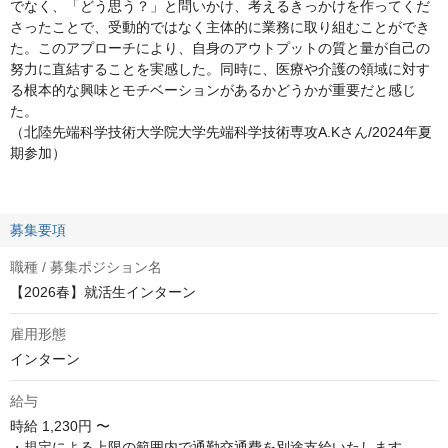
でなく、「どう思う？」と問いかけ、考えるきっかけを作ってくだ
さったことで、受動的ではなく主体的に業務に取り組むことができ
た。このアプローチにより、自身のアウトプットの質と量が自己の
努力に直結することを実感した。同時に、医療や介護の領域に対す
る根本的な興味とモチベーションがあるかどうかが重要だと感じ
た。
（北陸先端科学技術大学院大学先端科学技術専攻A.Kさん/2024年夏
期参加）
募集要項
職種 / 募集ポジション名
【2026春】就活生インターン
雇用形態
インターン
給与
時給
1,230円 〜
・規定による上限の範囲内で通勤交通費を別途支給いたします
