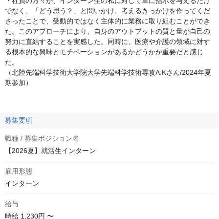
・社員の方々が、インターン生の私に対して単に指示を与えるだけ
でなく、「どう思う？」と問いかけ、考えるきっかけを作ってくだ
さったことで、受動的ではなく主体的に業務に取り組むことができ
た。このアプローチにより、自身のアウトプットの質と量が自己の
努力に直結することを実感した。同時に、医療や介護の領域に対す
る根本的な興味とモチベーションがあるかどうかが重要だと感じ
た。
（北陸先端科学技術大学院大学先端科学技術専攻A.Kさん/2024年夏
期参加）
募集要項
職種 / 募集ポジション名
【2026夏】就活生インターン
雇用形態
インターン
給与
時給
1,230円 〜