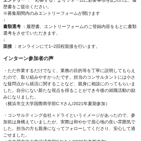
エントリー
：「応募する」よりフォームに必要事項を記入の上、履
歴書をご提出ください。
※募集期間内のみエントリーフォームが開けます
↓
書類選考
：履歴書、エントリーフォームのご登録内容をもとに書類
選考をさせていただきます。
↓
面接
：オンラインにて1~2回程面接を行います。
インターン参加者の声
・ただ作業するだけでなく、業務の目的等を丁寧に説明してもらえ
たので、取り組みやすかったです。担当のコンサルタントには小さ
な疑問点から就活に関することなど、親身に相談にのってもらいま
した。自分にない新たな視点を得ることができ今後の就職活動の励
みになりました。
（横浜市立大学国際商学部C.Yさん/2021年夏期参加）
・コンサルティング会社＝ドライというイメージがあったので、参
加前は身構えていましたが、実際は和やかで居心地の良い雰囲気で
した。担当の方も親身になってフォローしてくださり、安心して過
ごせました。