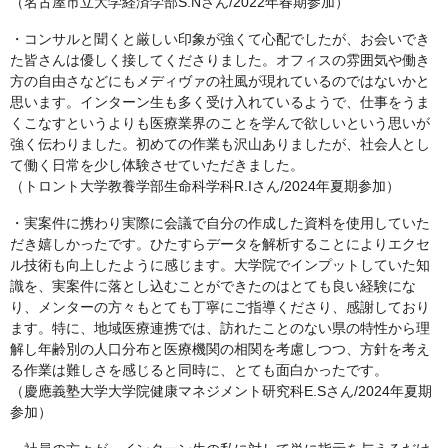
（名古屋市立大学経済学部S.Nさん/2022年春期参加）
・コンサルと聞くと厳しい印象が強くて心配でしたが、お会いでき
た皆さんは優しく接してくださりました。オフィスの雰囲気や働き
方の自由さなどにもメディヴァの社風が現れているのではないかと
思います。インターン生も多く受け入れているようで、仕事をうま
くこなすというよりも医療業界のことを学んで欲しいという思いが
強く伝わりました。初めての作業も沢山ありましたが、社会人とし
て働く日常を少し体験させていただきました。
（トロント大学教養学部生命科学科R.Iさん/2024年夏期参加）
・実案件に携わり実際に会議で自分の作成した資料を使用していた
だき嬉しかったです。ひたすらデータを解析することによりエクセ
ル技術も向上したように感じます。大学院でインプットしていた知
識を、実案件に落とし込むことができたのはとても良い経験にな
り、メンターの方々もとても丁寧にご指導くださり、感謝しており
ます。特に、地域医療連携では、訪れたことのない県の特性から理
解し年齢別の人口分布と医療機関の相関を考慮しつつ、方針を考え
る作業は難しさを感じると同時に、とても面白かったです。
（慶應義塾大学大学院健康マネジメント研究科E.Sさん/2024年夏期
参加）