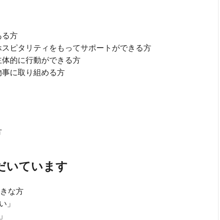
ある方
ホスピタリティをもってサポートができる方
主体的に行動ができる方
物事に取り組める方
方
だいています
好きな方
い」
」