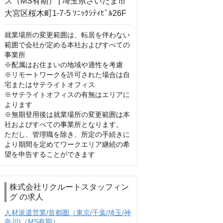
就業場所の変更範囲は、転居を伴わない
範囲で会社が定める本社およびすべての
事業所

※配属はお住まいの地域や適性を考慮

※リモートワークを許可された場合は自
宅またはサテライトオフィス

※サテライトオフィスの有無はエリアに
よります

※無期登用後は就業場所の変更範囲は本
社およびすべての事業所となります。

ただし、管理職を除き、所定の手続きに
より期間を定めてワークエリア継続の希
望を申告することができます
株式会社リクルートスタッフィン
グ の求人
人材派遣営業/首都圏（東京/千葉/埼玉/神
奈川)（MS有期）