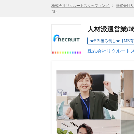
株式会社リクルートスタッフィング
株式会社リ
期）
人材派遣営業/
★SPI後ろ倒し★【MS
株式会社リクルートス