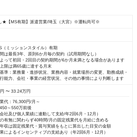
倒し★【MS有期】派遣営業/埼玉（大宮）※運転尚可※
S（ミッションスタイル）有期

間は最長3年、原則6か月毎の契約（試用期間なし）

よって初回・2回目の契約期間が6か月未満となる場合があります

上限は満65歳に達する月末

基準：業務量・進捗状況、業務内容・就業場所の変更、勤務成績・
行能力、会社・事業の経営状況、その他の事情により判断します
万円 〜 33.24万円
代：76,300円/月～

50～550万前後

会社及び個人業績に連動して支給/年2回6月・12月）

の有無に関わらず40時間/月の固定残業代を月給に含める

年収は固定残業代・賞与実績をもとに算出した目安の金額

果によるインセンティブの支給あり（年2回6月・12月）