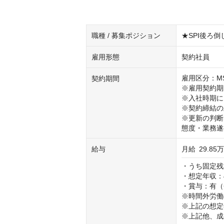
職種 / 募集ポジション
★SPI後ろ
雇用形態
契約社員
雇用区分：M
契約期間
※雇用契約期
※入社時期に
※契約締結の
※更新の判断
態度・業務遂
給与
月給
29.85
・うち固定残業
・想定年収：4
・賞与：有（
※時間外労働
※上記の想定
※上記他、成