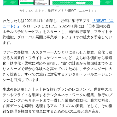
かしこい、おトク、旅行アプリ『NEWT（ニュート）』
わたしたちは2021年4月に創業し、翌年に旅行アプリ
『NEWT（ニ
ュート）』
をローンチしました。2025年1月には「日本国内の宿・
ホテルの予約サービス」をスタートし、国内旅行事業、フライト予
約機能、グローバル展開と事業ポートフォリオの拡大を予定してい
ます。
ツアーの多様性、カスタマー一人ひとりに合わせた提案、変化し続
ける入国要件・フライトスケジュールなど、あらゆる側面から最適
化・効率化・柔軟に対応を目指し、"旅" の計画から帰国後までをよ
りスムーズで豊かな体験へと高めていくために、テクノロジーに大
きく投資し、すべての旅行に対応するデジタルトラベルエージェン
シーを目指しています。
生成AIを活用した十人十色な旅行プランのレコメンド。世界中のホ
テルやフライトを網羅するデジタルネットワークの構築。旅行のプ
ランニングからサポートまで一貫した業務の自動化。膨大な料金、
在庫データを瞬時に処理するアルゴリズムの実装。そして、その複
雑な処理を極限まで簡単にするためのUXの工夫と磨き込み。