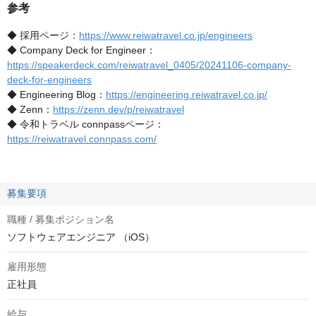
参考
◆ 採用ページ：
https://www.reiwatravel.co.jp/engineers
◆ Company Deck for Engineer：
https://speakerdeck.com/reiwatravel_0405/20241106-company-
deck-for-engineers
◆ Engineering Blog：
https://engineering.reiwatravel.co.jp/
◆ Zenn：
https://zenn.dev/p/reiwatravel
◆ 令和トラベル connpassページ：
https://reiwatravel.connpass.com/
募集要項
職種 / 募集ポジション名
ソフトウェアエンジニア （iOS）
雇用形態
正社員
給与