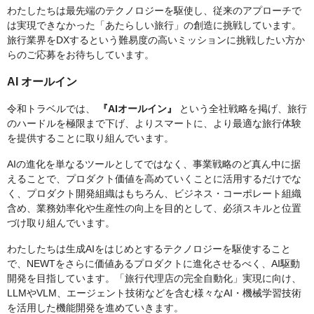
わたしたちは最先端のテクノロジーを駆使し、従来のアプローチで
は実現できなかった「あたらしい旅行」の創造に挑戦しています。
旅行業界をDXするという難易度の高いミッションに挑戦したい方か
らのご応募をお待ちしています。
AI オールイン
令和トラベルでは、
『AIオールイン』
という全社戦略を掲げ、旅行
のハードルを極限まで下げ、よりスマートに、より最適な旅行体験
を提供することに取り組んでいます。
AIの進化を単なるツールとしてではなく、事業戦略のど真ん中に据
えることで、プロダクト価値を高めていくことに活用するだけでな
く、プロダクト開発組織はもちろん、ビジネス・コーポレート組織
含め、業務効率化や生産性の向上を目的として、必須スキルと位置
づけ取り組んでいます。
わたしたちは生成AIをはじめとするテクノロジーを駆使すること
で、NEWTをさらに価値あるプロダクトに進化させるべく、AI駆動
開発を目指しています。「旅行代理店の完全自動化」実現に向け、
LLMやVLM、エージェント技術などを含む様々なAI・機械学習技術
を活用した機能開発を進めていきます。