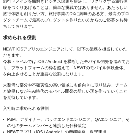
旅行ドメインを紐解きビジネス課題を解決し、ワクワクする旅行体
験をつくりあげることは、簡単な挑戦ではありません。あたらしい
旅行体験を創りたい方、旅行事業のDXに興味のある方、最高のプロ
ダクトチームで最高のプロダクトを作りたい方からのご応募をお待
ちしております。
求められる役割
NEWT iOSアプリのエンジニアとして、以下の業務を担当していた
だきます。
令和トラベルでは iOS / Android を横断したモバイル開発を進めてお
り、プラットフォームの枠を超えて「NEWTのモバイル体験全体」
を向上させることが重要な役割になります。
未整備な部分や不確実性の高い領域にも前向きに取り組み、チーム
と協働しながらAI時代のモバイル開発の新しい形を作っていくこと
を期待しています。
入社時に求められる役割
PdM、デザイナー、バックエンドエンジニア、QAエンジニア、そ
の他のチームメンバーと連携した仕様策定
NEWTアプリ（iOS / Android）の機能開発、保守運用