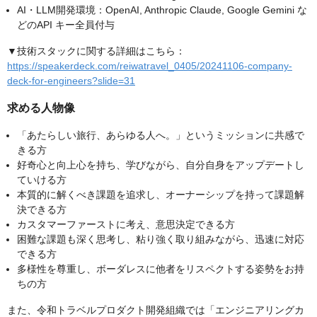
AI・LLM開発環境：OpenAI, Anthropic Claude, Google Gemini な
どのAPI キー全員付与
▼技術スタックに関する詳細はこちら：
https://speakerdeck.com/reiwatravel_0405/20241106-company-
deck-for-engineers?slide=31
求める人物像
「あたらしい旅行、あらゆる人へ。」というミッションに共感で
きる方
好奇心と向上心を持ち、学びながら、自分自身をアップデートし
ていける方
本質的に解くべき課題を追求し、オーナーシップを持って課題解
決できる方
カスタマーファーストに考え、意思決定できる方
困難な課題も深く思考し、粘り強く取り組みながら、迅速に対応
できる方
多様性を尊重し、ボーダレスに他者をリスペクトする姿勢をお持
ちの方
また、令和トラベルプロダクト開発組織では「エンジニアリングカ