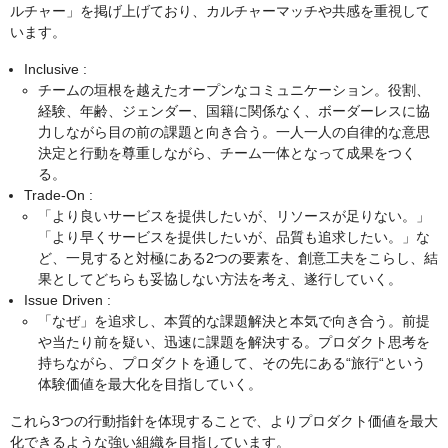
ルチャー」を掲げ上げており、カルチャーマッチや共感を重視して
います。
Inclusive :
チームの垣根を越えたオープンなコミュニケーション。役割、
経験、年齢、ジェンダー、国籍に関係なく、ボーダーレスに協
力しながら目の前の課題と向き合う。一人一人の自律的な意思
決定と行動を尊重しながら、チーム一体となって成果をつく
る。
Trade-On :
「より良いサービスを提供したいが、リソースが足りない。」
「より早くサービスを提供したいが、品質も追求したい。」な
ど、一見すると対極にある2つの要素を、創意工夫をこらし、結
果としてどちらも妥協しない方法を考え、遂行していく。
Issue Driven :
「なぜ」を追求し、本質的な課題解決と本気で向き合う。前提
や当たり前を疑い、迅速に課題を解決する。プロダクト思考を
持ちながら、プロダクトを通して、その先にある“旅行“という
体験価値を最大化を目指していく。
これら3つの行動指針を体現することで、よりプロダクト価値を最大
化できるような強い組織を目指しています。