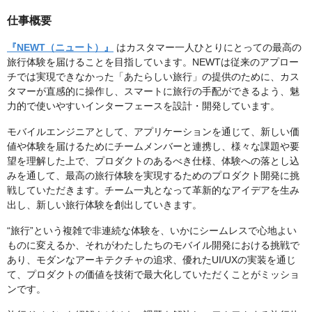
仕事概要
『NEWT（ニュート）』
はカスタマー一人ひとりにとっての最高の
旅行体験を届けることを目指しています。NEWTは従来のアプロー
チでは実現できなかった「あたらしい旅行」の提供のために、カス
タマーが直感的に操作し、スマートに旅行の手配ができるよう、魅
力的で使いやすいインターフェースを設計・開発しています。
モバイルエンジニアとして、アプリケーションを通じて、新しい価
値や体験を届けるためにチームメンバーと連携し、様々な課題や要
望を理解した上で、プロダクトのあるべき仕様、体験への落とし込
みを通して、最高の旅行体験を実現するためのプロダクト開発に挑
戦していただきます。チーム一丸となって革新的なアイデアを生み
出し、新しい旅行体験を創出していきます。
“旅行”という複雑で非連続な体験を、いかにシームレスで心地よい
ものに変えるか、それがわたしたちのモバイル開発における挑戦で
あり、モダンなアーキテクチャの追求、優れたUI/UXの実装を通じ
て、プロダクトの価値を技術で最大化していただくことがミッショ
ンです。