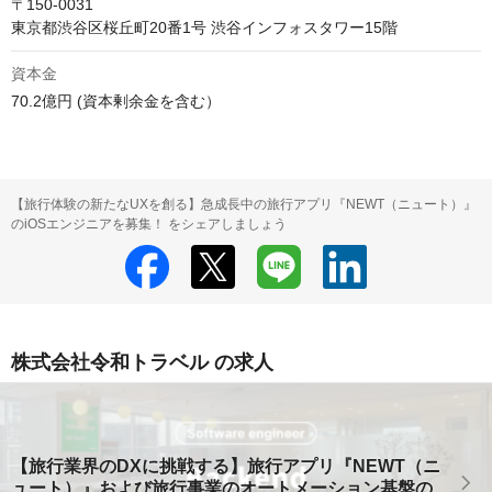
〒150-0031

資本金
70.2億円 (資本剰余金を含む）
【旅行体験の新たなUXを創る】急成長中の旅行アプリ『NEWT（ニュート）』
のiOSエンジニアを募集！ をシェアしましょう
株式会社令和トラベル の求人
【旅行業界のDXに挑戦する】旅行アプリ『NEWT（ニ
ュート）』および旅行事業のオートメーション基盤の