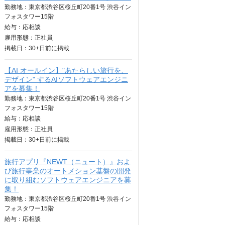
勤務地：東京都渋谷区桜丘町20番1号 渋谷イン
フォスタワー15階
給与：
応相談
雇用形態：正社員
掲載日：
30+日
前に掲載
【AI オールイン】"あたらしい旅行を、
デザイン" するAIソフトウェアエンジニ
アを募集！
勤務地：東京都渋谷区桜丘町20番1号 渋谷イン
フォスタワー15階
給与：
応相談
雇用形態：正社員
掲載日：
30+日
前に掲載
旅行アプリ『NEWT（ニュート）』およ
び旅行事業のオートメション基盤の開発
に取り組むソフトウェアエンジニアを募
集！
勤務地：東京都渋谷区桜丘町20番1号 渋谷イン
フォスタワー15階
給与：
応相談