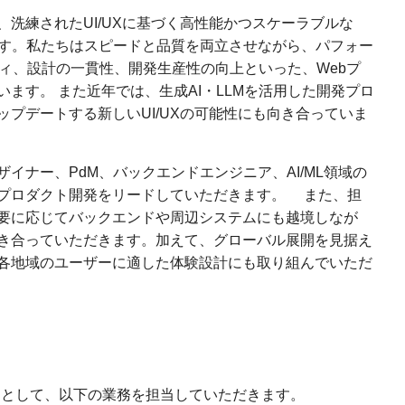
洗練されたUI/UXに基づく高性能かつスケーラブルな
ます。私たちはスピードと品質を両立させながら、パフォー
ティ、設計の一貫性、開発生産性の向上といった、Webプ
ます。 また近年では、生成AI・LLMを活用した開発プロ
プデートする新しいUI/UXの可能性にも向き合っていま
イナー、PdM、バックエンドエンジニア、AI/ML領域の
のプロダクト開発をリードしていただきます。 また、担
要に応じてバックエンドや周辺システムにも越境しなが
き合っていただきます。加えて、グローバル展開を見据え
各地域のユーザーに適した体験設計にも取り組んでいただ
ニアとして、以下の業務を担当していただきます。