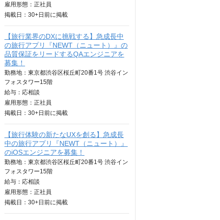
雇用形態：正社員
掲載日：
30+日
前に掲載
【旅行業界のDXに挑戦する】急成長中
の旅行アプリ『NEWT（ニュート）』の
品質保証をリードするQAエンジニアを
募集！
勤務地：東京都渋谷区桜丘町20番1号 渋谷イン
フォスタワー15階
給与：
応相談
雇用形態：正社員
掲載日：
30+日
前に掲載
【旅行体験の新たなUXを創る】急成長
中の旅行アプリ『NEWT（ニュート）』
のiOSエンジニアを募集！
勤務地：東京都渋谷区桜丘町20番1号 渋谷イン
フォスタワー15階
給与：
応相談
雇用形態：正社員
掲載日：
30+日
前に掲載