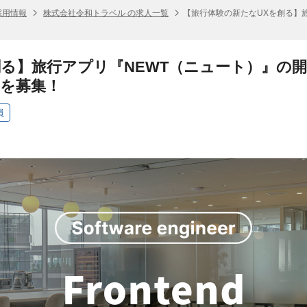
採用情報
株式会社令和トラベル の求人一覧
【旅行体験の新たなUXを創る】
創る】旅行アプリ『NEWT（ニュート）』の
を募集！
員