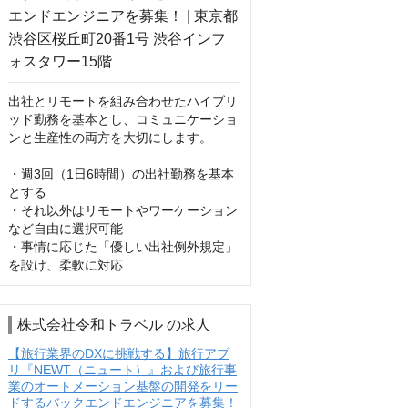
出社とリモートを組み合わせたハイブリ
ッド勤務を基本とし、コミュニケーショ
ンと生産性の両方を大切にします。

・週3回（1日6時間）の出社勤務を基本
とする

・それ以外はリモートやワーケーション
など自由に選択可能

・事情に応じた「優しい出社例外規定」
を設け、柔軟に対応
株式会社令和トラベル の求人
【旅行業界のDXに挑戦する】旅行アプ
リ『NEWT（ニュート）』および旅行事
業のオートメーション基盤の開発をリー
ドするバックエンドエンジニアを募集！