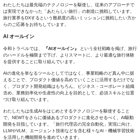
わたしたちは最先端のテクノロジーを駆使し、従来のアプローチで
は実現できなかった「あたらしい旅行」の創造に挑戦しています。
旅行業界をDXするという難易度の高いミッションに挑戦したい方か
らのご応募をお待ちしています。
AI オールイン
令和トラベルでは、
『AIオールイン』
という全社戦略を掲げ、旅行
のハードルを極限まで下げ、よりスマートに、より最適な旅行体験
を提供することに取り組んでいます。
AIの進化を単なるツールとしてではなく、事業戦略のど真ん中に据
えることで、プロダクト価値を高めていくことに活用するだけでな
く、プロダクト開発組織はもちろん、ビジネス・コーポレート組織
含め、業務効率化や生産性の向上を目的として、必須スキルと位置
づけ取り組んでいます。
わたしたちは生成AIをはじめとするテクノロジーを駆使すること
で、NEWTをさらに価値あるプロダクトに進化させるべく、AI駆動
開発を目指しています。「旅行代理店の完全自動化」実現に向け、
LLMやVLM、エージェント技術などを含む様々なAI・機械学習技術
を活用した機能開発を進めていきます。