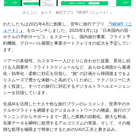
かしこい、おトク、旅行アプリ『NEWT（ニュート）』
わたしたちは2021年4月に創業し、翌年に旅行アプリ
『NEWT（ニ
ュート）』
をローンチしました。2025年1月には「日本国内の宿・
ホテルの予約サービス」をスタートし、国内旅行事業、フライト予
約機能、グローバル展開と事業ポートフォリオの拡大を予定してい
ます。
ツアーの多様性、カスタマー一人ひとりに合わせた提案、変化し続
ける入国要件・フライトスケジュールなど、あらゆる側面から最適
化・効率化・柔軟に対応を目指し、"旅" の計画から帰国後までをよ
りスムーズで豊かな体験へと高めていくために、テクノロジーに大
きく投資し、すべての旅行に対応するデジタルトラベルエージェン
シーを目指しています。
生成AIを活用した十人十色な旅行プランのレコメンド。世界中のホ
テルやフライトを網羅するデジタルネットワークの構築。旅行のプ
ランニングからサポートまで一貫した業務の自動化。膨大な料金、
在庫データを瞬時に処理するアルゴリズムの実装。そして、その複
雑な処理を極限まで簡単にするためのUXの工夫と磨き込み。