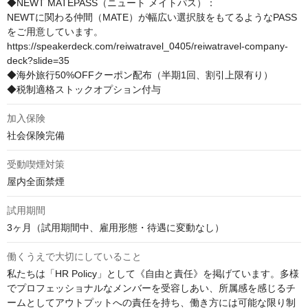
◆NEWT MATEPASS（ニュート メイトパス）：

NEWTに関わる仲間（MATE）が幅広い選択肢をもてるようなPASS
をご用意しています。

https://speakerdeck.com/reiwatravel_0405/reiwatravel-company-
deck?slide=35

◆海外旅行50%OFFクーポン配布（半期1回、割引上限有り）

◆税制適格ストックオプション付与
加入保険
社会保険完備
受動喫煙対策
屋内全面禁煙
試用期間
3ヶ月（試用期間中、雇用形態・待遇に変動なし）
働くうえで大切にしていること
私たちは「HR Policy」として《自由と責任》を掲げています。多様
でプロフェッショナルなメンバーを受容しあい、所属感を感じるチ
ームとしてアウトプットへの責任を持ち、働き方には可能な限り制