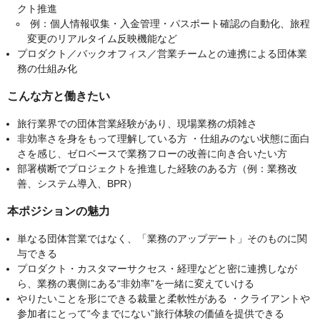
クト推進
例：個人情報収集・入金管理・パスポート確認の自動化、旅程
変更のリアルタイム反映機能など
プロダクト／バックオフィス／営業チームとの連携による団体業
務の仕組み化
こんな方と働きたい
旅行業界での団体営業経験があり、現場業務の煩雑さ
非効率さを身をもって理解している方 ・仕組みのない状態に面白
さを感じ、ゼロベースで業務フローの改善に向き合いたい方
部署横断でプロジェクトを推進した経験のある方（例：業務改
善、システム導入、BPR）
本ポジションの魅力
単なる団体営業ではなく、「業務のアップデート」そのものに関
与できる
プロダクト・カスタマーサクセス・経理などと密に連携しなが
ら、業務の裏側にある“非効率”を一緒に変えていける
やりたいことを形にできる裁量と柔軟性がある ・クライアントや
参加者にとって“今までにない”旅行体験の価値を提供できる