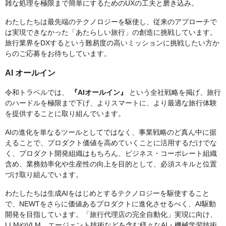
雑な処理を極限まで簡単にするためのUXの工夫と磨き込み。
わたしたちは最先端のテクノロジーを駆使し、従来のアプローチで
は実現できなかった「あたらしい旅行」の創造に挑戦しています。
旅行業界をDXするという難易度の高いミッションに挑戦したい方か
らのご応募をお待ちしています。
AI オールイン
令和トラベルでは、
『AIオールイン』
という全社戦略を掲げ、旅行
のハードルを極限まで下げ、よりスマートに、より最適な旅行体験
を提供することに取り組んでいます。
AIの進化を単なるツールとしてではなく、事業戦略のど真ん中に据
えることで、プロダクト価値を高めていくことに活用するだけでな
く、プロダクト開発組織はもちろん、ビジネス・コーポレート組織
含め、業務効率化や生産性の向上を目的として、必須スキルと位置
づけ取り組んでいます。
わたしたちは生成AIをはじめとするテクノロジーを駆使すること
で、NEWTをさらに価値あるプロダクトに進化させるべく、AI駆動
開発を目指しています。「旅行代理店の完全自動化」実現に向け、
LLMやVLM、エージェント技術などを含む様々なAI・機械学習技術