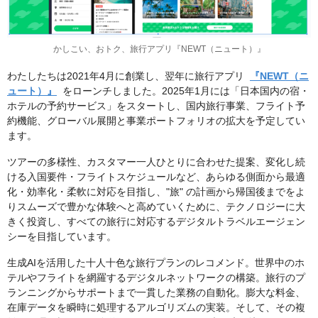
かしこい、おトク、旅行アプリ『NEWT（ニュート）』
わたしたちは2021年4月に創業し、翌年に旅行アプリ
『NEWT（ニ
ュート）』
をローンチしました。2025年1月には「日本国内の宿・
ホテルの予約サービス」をスタートし、国内旅行事業、フライト予
約機能、グローバル展開と事業ポートフォリオの拡大を予定してい
ます。
ツアーの多様性、カスタマー一人ひとりに合わせた提案、変化し続
ける入国要件・フライトスケジュールなど、あらゆる側面から最適
化・効率化・柔軟に対応を目指し、"旅" の計画から帰国後までをよ
りスムーズで豊かな体験へと高めていくために、テクノロジーに大
きく投資し、すべての旅行に対応するデジタルトラベルエージェン
シーを目指しています。
生成AIを活用した十人十色な旅行プランのレコメンド。世界中のホ
テルやフライトを網羅するデジタルネットワークの構築。旅行のプ
ランニングからサポートまで一貫した業務の自動化。膨大な料金、
在庫データを瞬時に処理するアルゴリズムの実装。そして、その複