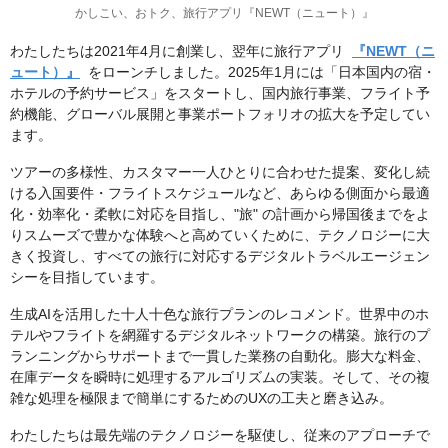
かしこい、おトク、旅行アプリ『NEWT（ニュート）』
わたしたちは2021年4月に創業し、翌年に旅行アプリ
『NEWT（ニ
ュート）』
をローンチしました。2025年1月には「日本国内の宿・
ホテルの予約サービス」をスタートし、国内旅行事業、フライト予
約機能、グローバル展開と事業ポートフォリオの拡大を予定してい
ます。
ツアーの多様性、カスタマー一人ひとりに合わせた提案、変化し続
ける入国要件・フライトスケジュールなど、あらゆる側面から最適
化・効率化・柔軟に対応を目指し、"旅" の計画から帰国後までをよ
りスムーズで豊かな体験へと高めていくために、テクノロジーに大
きく投資し、すべての旅行に対応するデジタルトラベルエージェン
シーを目指しています。
生成AIを活用した十人十色な旅行プランのレコメンド。世界中のホ
テルやフライトを網羅するデジタルネットワークの構築。旅行のプ
ランニングからサポートまで一貫した業務の自動化。膨大な料金、
在庫データを瞬時に処理するアルゴリズムの実装。そして、その複
雑な処理を極限まで簡単にするためのUXの工夫と磨き込み。
わたしたちは最先端のテクノロジーを駆使し、従来のアプローチで