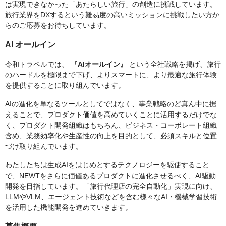
は実現できなかった「あたらしい旅行」の創造に挑戦しています。
旅行業界をDXするという難易度の高いミッションに挑戦したい方か
らのご応募をお待ちしています。
AI オールイン
令和トラベルでは、
『AIオールイン』
という全社戦略を掲げ、旅行
のハードルを極限まで下げ、よりスマートに、より最適な旅行体験
を提供することに取り組んでいます。
AIの進化を単なるツールとしてではなく、事業戦略のど真ん中に据
えることで、プロダクト価値を高めていくことに活用するだけでな
く、プロダクト開発組織はもちろん、ビジネス・コーポレート組織
含め、業務効率化や生産性の向上を目的として、必須スキルと位置
づけ取り組んでいます。
わたしたちは生成AIをはじめとするテクノロジーを駆使すること
で、NEWTをさらに価値あるプロダクトに進化させるべく、AI駆動
開発を目指しています。「旅行代理店の完全自動化」実現に向け、
LLMやVLM、エージェント技術などを含む様々なAI・機械学習技術
を活用した機能開発を進めていきます。