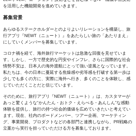
を活用した機能開発を進めていきます。
募集背景
あらゆるステークホルダーとのよりよいリレーションを構築し、旅
行アプリ『NEWT（ニュート）』をあたらしい旅の「あたりまえ」
にしていくメンバーを募集しています。
コロナ禍を経て、海外旅行マーケットは急激な回復を見せていま
す。しかし、一方で歴史的な円安やインフレ、さらに国際的な社会
情勢不安は、日本人の海外渡航にとって強い逆風となっています。
私たちは、今の日本に蔓延する焦燥感や劣等感を打破する第一歩は
少しでも多くの方に、実際に海外へ行き、多くのことを体験し、感
じていただくことだと信じています。
そのために、旅行アプリ『NEWT（ニュート）』は、カスタマーが
あっと驚くような“かんたん・おトク・えらべる・あんしん”な感動
体験を提供し、旅行の持つ社会的価値を広めていきたいと考えてい
ます。現在、社内のボードメンバー、ツアー企画、マーケティン
グ、事業開発、プロダクトなどの各部門と連携しながら、PR戦略の
立案から実行を担っていただける方を募集しております。