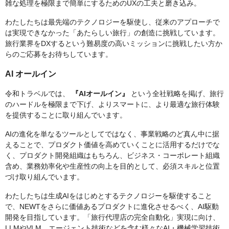
雑な処理を極限まで簡単にするためのUXの工夫と磨き込み。
わたしたちは最先端のテクノロジーを駆使し、従来のアプローチで
は実現できなかった「あたらしい旅行」の創造に挑戦しています。
旅行業界をDXするという難易度の高いミッションに挑戦したい方か
らのご応募をお待ちしています。
AI オールイン
令和トラベルでは、
『AIオールイン』
という全社戦略を掲げ、旅行
のハードルを極限まで下げ、よりスマートに、より最適な旅行体験
を提供することに取り組んでいます。
AIの進化を単なるツールとしてではなく、事業戦略のど真ん中に据
えることで、プロダクト価値を高めていくことに活用するだけでな
く、プロダクト開発組織はもちろん、ビジネス・コーポレート組織
含め、業務効率化や生産性の向上を目的として、必須スキルと位置
づけ取り組んでいます。
わたしたちは生成AIをはじめとするテクノロジーを駆使すること
で、NEWTをさらに価値あるプロダクトに進化させるべく、AI駆動
開発を目指しています。「旅行代理店の完全自動化」実現に向け、
LLMやVLM、エージェント技術などを含む様々なAI・機械学習技術