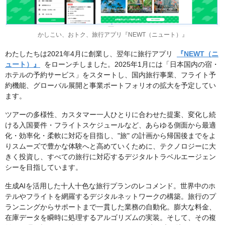
かしこい、おトク、旅行アプリ『NEWT（ニュート）』
わたしたちは2021年4月に創業し、翌年に旅行アプリ
『NEWT（ニ
ュート）』
をローンチしました。2025年1月には「日本国内の宿・
ホテルの予約サービス」をスタートし、国内旅行事業、フライト予
約機能、グローバル展開と事業ポートフォリオの拡大を予定してい
ます。
ツアーの多様性、カスタマー一人ひとりに合わせた提案、変化し続
ける入国要件・フライトスケジュールなど、あらゆる側面から最適
化・効率化・柔軟に対応を目指し、"旅" の計画から帰国後までをよ
りスムーズで豊かな体験へと高めていくために、テクノロジーに大
きく投資し、すべての旅行に対応するデジタルトラベルエージェン
シーを目指しています。
生成AIを活用した十人十色な旅行プランのレコメンド。世界中のホ
テルやフライトを網羅するデジタルネットワークの構築。旅行のプ
ランニングからサポートまで一貫した業務の自動化。膨大な料金、
在庫データを瞬時に処理するアルゴリズムの実装。そして、その複