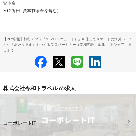
資本金
70.2億円 (資本剰余金を含む）
【PR/広報】旅行アプリ『NEWT（ニュート）』を使ってスマートに海外へ／そ
んな「あたりまえ」をつくるプロパートナー（業務委託）募集！ をシェアしま
しょう
株式会社令和トラベル の求人
コーポレートIT