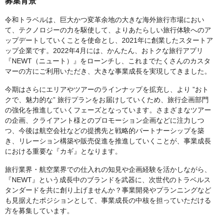
募集背景
令和トラベルは、巨大かつ変革余地の大きな海外旅行市場におい
て、テクノロジーの力を駆使して、よりあたらしい旅行体験へのア
ップデートしていくことを使命とし、2021年に創業したスタートア
ップ企業です。2022年4月には、かんたん、おトクな旅行アプリ
『NEWT（ニュート）』をローンチし、これまでたくさんのカスタ
マーの方にご利用いただき、大きな事業成長を実現してきました。
今期はさらにエリアやツアーのラインナップを拡充し、より ”おト
クで、魅力的な” 旅行プランをお届けしていくため、旅行企画部門
の強化を推進していくフェーズとなっています。さまざまなツアー
の企画、クライアント様とのプロモーション企画などに注力しつ
つ、今後は航空会社などの提携先と戦略的パートナーシップを築
き、リレーション構築や販売促進を推進していくことが、事業成長
における重要な『カギ』となります。
旅行業界・航空業界での仕入れの知見や企画経験を活かしながら、
『NEWT』という成長中のブランドを武器に、次世代のトラベルス
タンダードを共に創り上げませんか？事業開発やプランニングなど
も見据えたポジションとして、事業成長の中核を担っていただける
方を募集しています。