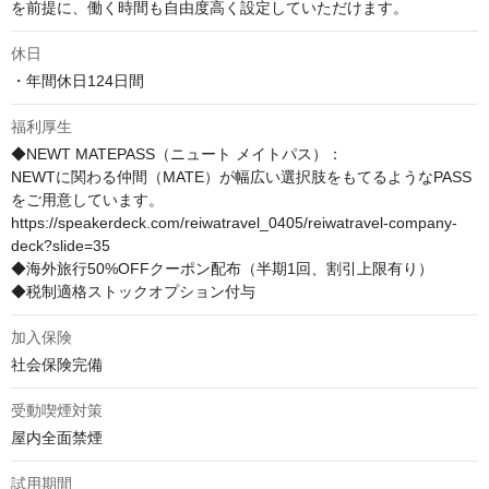
を前提に、働く時間も自由度高く設定していただけます。
休日
・年間休日124日間
福利厚生
◆NEWT MATEPASS（ニュート メイトパス）：

NEWTに関わる仲間（MATE）が幅広い選択肢をもてるようなPASS
をご用意しています。

https://speakerdeck.com/reiwatravel_0405/reiwatravel-company-
deck?slide=35

◆海外旅行50%OFFクーポン配布（半期1回、割引上限有り）

◆税制適格ストックオプション付与
加入保険
社会保険完備
受動喫煙対策
屋内全面禁煙
試用期間