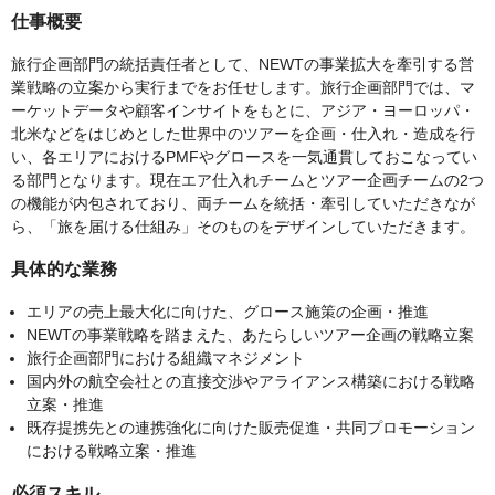
仕事概要
旅行企画部門の統括責任者として、NEWTの事業拡大を牽引する営
業戦略の立案から実行までをお任せします。旅行企画部門では、マ
ーケットデータや顧客インサイトをもとに、アジア・ヨーロッパ・
北米などをはじめとした世界中のツアーを企画・仕入れ・造成を行
い、各エリアにおけるPMFやグロースを一気通貫しておこなってい
る部門となります。現在エア仕入れチームとツアー企画チームの2つ
の機能が内包されており、両チームを統括・牽引していただきなが
ら、「旅を届ける仕組み」そのものをデザインしていただきます。
具体的な業務
エリアの売上最大化に向けた、グロース施策の企画・推進
NEWTの事業戦略を踏まえた、あたらしいツアー企画の戦略立案
旅行企画部門における組織マネジメント
国内外の航空会社との直接交渉やアライアンス構築における戦略
立案・推進
既存提携先との連携強化に向けた販売促進・共同プロモーション
における戦略立案・推進
必須スキル