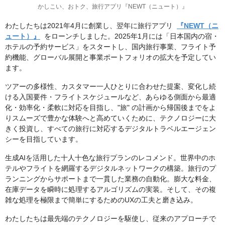
かしこい、おトク、旅行アプリ『NEWT（ニュート）』
わたしたちは2021年4月に創業し、翌年に旅行アプリ
『NEWT（ニ
ュート）』
をローンチしました。2025年1月には「日本国内の宿・
ホテルの予約サービス」をスタートし、国内旅行事業、フライト予
約機能、グローバル展開と事業ポートフォリオの拡大を予定してい
ます。
ツアーの多様性、カスタマー一人ひとりに合わせた提案、変化し続
ける入国要件・フライトスケジュールなど、あらゆる側面から最適
化・効率化・柔軟に対応を目指し、"旅" の計画から帰国後までをよ
りスムーズで豊かな体験へと高めていくために、テクノロジーに大
きく投資し、すべての旅行に対応するデジタルトラベルエージェン
シーを目指しています。
生成AIを活用した十人十色な旅行プランのレコメンド。世界中のホ
テルやフライトを網羅するデジタルネットワークの構築。旅行のプ
ランニングからサポートまで一貫した業務の自動化。膨大な料金、
在庫データを瞬時に処理するアルゴリズムの実装。そして、その複
雑な処理を極限まで簡単にするためのUXの工夫と磨き込み。
わたしたちは最先端のテクノロジーを駆使し、従来のアプローチで