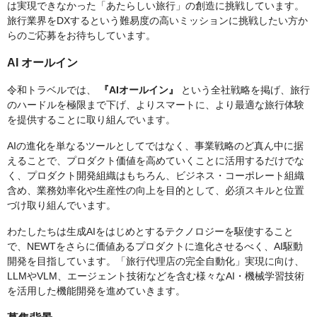
は実現できなかった「あたらしい旅行」の創造に挑戦しています。
旅行業界をDXするという難易度の高いミッションに挑戦したい方か
らのご応募をお待ちしています。
AI オールイン
令和トラベルでは、
『AIオールイン』
という全社戦略を掲げ、旅行
のハードルを極限まで下げ、よりスマートに、より最適な旅行体験
を提供することに取り組んでいます。
AIの進化を単なるツールとしてではなく、事業戦略のど真ん中に据
えることで、プロダクト価値を高めていくことに活用するだけでな
く、プロダクト開発組織はもちろん、ビジネス・コーポレート組織
含め、業務効率化や生産性の向上を目的として、必須スキルと位置
づけ取り組んでいます。
わたしたちは生成AIをはじめとするテクノロジーを駆使すること
で、NEWTをさらに価値あるプロダクトに進化させるべく、AI駆動
開発を目指しています。「旅行代理店の完全自動化」実現に向け、
LLMやVLM、エージェント技術などを含む様々なAI・機械学習技術
を活用した機能開発を進めていきます。