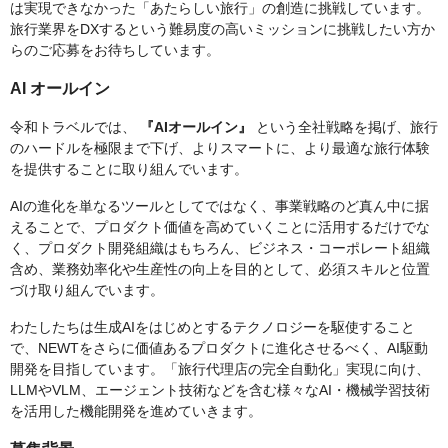
は実現できなかった「あたらしい旅行」の創造に挑戦しています。
旅行業界をDXするという難易度の高いミッションに挑戦したい方か
らのご応募をお待ちしています。
AI オールイン
令和トラベルでは、
『AIオールイン』
という全社戦略を掲げ、旅行
のハードルを極限まで下げ、よりスマートに、より最適な旅行体験
を提供することに取り組んでいます。
AIの進化を単なるツールとしてではなく、事業戦略のど真ん中に据
えることで、プロダクト価値を高めていくことに活用するだけでな
く、プロダクト開発組織はもちろん、ビジネス・コーポレート組織
含め、業務効率化や生産性の向上を目的として、必須スキルと位置
づけ取り組んでいます。
わたしたちは生成AIをはじめとするテクノロジーを駆使すること
で、NEWTをさらに価値あるプロダクトに進化させるべく、AI駆動
開発を目指しています。「旅行代理店の完全自動化」実現に向け、
LLMやVLM、エージェント技術などを含む様々なAI・機械学習技術
を活用した機能開発を進めていきます。