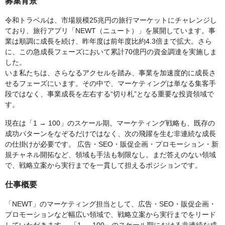
募集背景
令和トラベルは、市場規模25兆円の旅行マーケットにチャレンジし
ており、旅行アプリ「NEWT（ニュート）」を展開しています。事
業は順調に成長を続け、昨年度は前年度比約4.3倍まで拡大。さら
に、この急成長フェーズにおいて累計70億円の資金調達を実施しま
した。
いま私たちは、さらなるアクセルを踏み、事業を加速度的に成長さ
せるフェーズにいます。その中で、マーケティングは単なる集客手
段ではなく、事業成長を左右する“切り札”となる重要な投資領域で
す。
現在は「1 → 100」のスケール期。マーケティング戦略も、既存の
成功パターンをなぞるだけではなく、次の飛躍を生む非連続な成長
の仕掛けが必要です。 広告・SEO・販促企画・プロモーション・新
規チャネル開拓など、領域も手法も制限なし。まだ答えのない領域
で、戦略立案から実行までを一貫して担えるポジションです。
仕事概要
「NEWT」のマーケティング担当として、広告・SEO・販促企画・
プロモーションなど幅広い領域で、戦略立案から実行までをリード