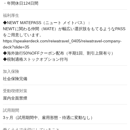
・年間休日124日間
福利厚生
◆NEWT MATEPASS（ニュート メイトパス）：

NEWTに関わる仲間（MATE）が幅広い選択肢をもてるようなPASS
をご用意しています。

https://speakerdeck.com/reiwatravel_0405/reiwatravel-company-
deck?slide=35

◆海外旅行50%OFFクーポン配布（半期1回、割引上限有り）

◆税制適格ストックオプション付与
加入保険
社会保険完備
受動喫煙対策
屋内全面禁煙
試用期間
3ヶ月（試用期間中、雇用形態・待遇に変動なし）
働くうえで大切にしていること