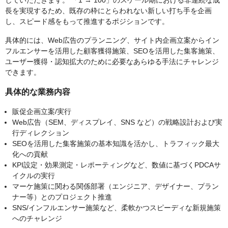
していただきます。 「1 → 100」のスケール期における非連続な成
長を実現するため、既存の枠にとらわれない新しい打ち手を企画
し、スピード感をもって推進するポジションです。
具体的には、Web広告のプランニング、サイト内企画立案からイン
フルエンサーを活用した顧客獲得施策、SEOを活用した集客施策、
ユーザー獲得・認知拡大のために必要なあらゆる手法にチャレンジ
できます。
具体的な業務内容
販促企画立案/実行
Web広告（SEM、ディスプレイ、SNS など）の戦略設計および実
行ディレクション
SEOを活用した集客施策の基本知識を活かし、トラフィック最大
化への貢献
KPI設定・効果測定・レポーティングなど、数値に基づくPDCAサ
イクルの実行
マーケ施策に関わる関係部署（エンジニア、デザイナー、プラン
ナー等）とのプロジェクト推進
SNS/インフルエンサー施策など、柔軟かつスピーディな新規施策
へのチャレンジ