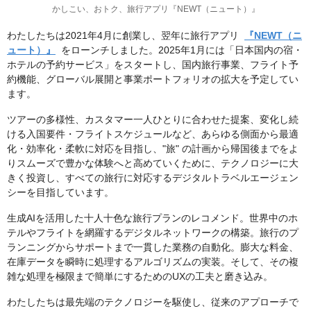
かしこい、おトク、旅行アプリ『NEWT（ニュート）』
わたしたちは2021年4月に創業し、翌年に旅行アプリ
『NEWT（ニ
ュート）』
をローンチしました。2025年1月には「日本国内の宿・
ホテルの予約サービス」をスタートし、国内旅行事業、フライト予
約機能、グローバル展開と事業ポートフォリオの拡大を予定してい
ます。
ツアーの多様性、カスタマー一人ひとりに合わせた提案、変化し続
ける入国要件・フライトスケジュールなど、あらゆる側面から最適
化・効率化・柔軟に対応を目指し、"旅" の計画から帰国後までをよ
りスムーズで豊かな体験へと高めていくために、テクノロジーに大
きく投資し、すべての旅行に対応するデジタルトラベルエージェン
シーを目指しています。
生成AIを活用した十人十色な旅行プランのレコメンド。世界中のホ
テルやフライトを網羅するデジタルネットワークの構築。旅行のプ
ランニングからサポートまで一貫した業務の自動化。膨大な料金、
在庫データを瞬時に処理するアルゴリズムの実装。そして、その複
雑な処理を極限まで簡単にするためのUXの工夫と磨き込み。
わたしたちは最先端のテクノロジーを駆使し、従来のアプローチで