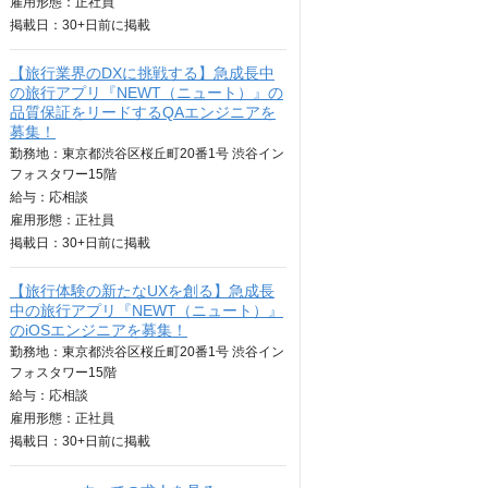
雇用形態：正社員
掲載日：
30+日
前に掲載
【旅行業界のDXに挑戦する】急成長中
の旅行アプリ『NEWT（ニュート）』の
品質保証をリードするQAエンジニアを
募集！
勤務地：東京都渋谷区桜丘町20番1号 渋谷イン
フォスタワー15階
給与：
応相談
雇用形態：正社員
掲載日：
30+日
前に掲載
【旅行体験の新たなUXを創る】急成長
中の旅行アプリ『NEWT（ニュート）』
のiOSエンジニアを募集！
勤務地：東京都渋谷区桜丘町20番1号 渋谷イン
フォスタワー15階
給与：
応相談
雇用形態：正社員
掲載日：
30+日
前に掲載