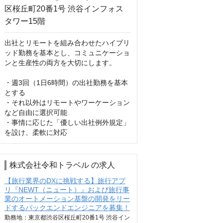
出社とリモートを組み合わせたハイブリ
ッド勤務を基本とし、コミュニケーショ
ンと生産性の両方を大切にします。

・週3回（1日6時間）の出社勤務を基本
とする

・それ以外はリモートやワーケーション
など自由に選択可能

・事情に応じた「優しい出社例外規定」
を設け、柔軟に対応
株式会社令和トラベル の求人
【旅行業界のDXに挑戦する】旅行アプ
リ『NEWT（ニュート）』および旅行事
業のオートメーション基盤の開発をリー
ドするバックエンドエンジニアを募集！
勤務地：東京都渋谷区桜丘町20番1号 渋谷イン