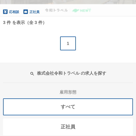
応相談
正社員
3 件 を表示（全 3 件）
1
株式会社令和トラベル の求人を探す
雇用形態
すべて
正社員