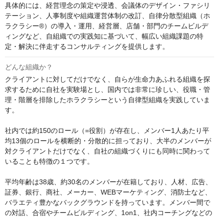
具体的には、経営理念の策定や浸透、会議体のデザイン・ファシリ
テーション、人事制度や組織運営体制の改訂、自律分散型組織（ホ
ラクラシー®）の導入・運用、経営層、店舗・部門のチームビルデ
ィングなど、自組織での実践知に基づいて、幅広い組織課題の特
定・解決に伴走するコンサルティングを提供します。
どんな組織か？
クライアントに対してだけでなく、自らが生命力あふれる組織を探
求するために自社を実験場とし、国内では非常に珍しい、役職・管
理・階層を排除したホラクラシーという自律型組織を実践していま
す。

社内では約150のロール（=役割）が存在し、メンバー1人あたり平
均13個のロールを横断的・分散的に担っており、大半のメンバーが
対クライアントだけでなく、自社の組織づくりにも同時に関わって
いることも特徴の１つです。

平均年齢は38歳、約30名のメンバーが在籍しており、人材、広告、
証券、銀行、商社、メーカー、WEBマーケティング、消防士など、
バラエティ豊かなバックグラウンドを持っています。メンバー間で
の対話、合宿やチームビルディング、1on1、社内コーチングなどの