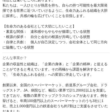
理想とは遠いところにあります。

私たちは、一人ひとりが熱意を持ち、自らの持つ可能性を最大限発
揮できる世界に近づいていけるように、生命力あふれる組織を大胆
に探求し、共感の輪を広げていくことを目指します。

【生命力のある会社として大切にしたいこと】

・素直な関係：　違和感やもやもやが循環している状態

・根源の探求：　自分と会社の根源が共鳴している状態

・自律と共創：　個人が自己決定しつつ、会社全体として同じ方向
に協働している状態
どんな事業か？
企業の収益性と組織は、「企業の身体」と「企業の精神」と捉える
ことができると考えています。その両極から課題を解決すること
で、「生命力あふれる会社」への変容に伴走しています。

創業以来、全国のスーパーマーケット、鉄道系グループ会社、ドラ
ッグストア、JA、病院など、幅広い業界で計1,200社以上を支援し
てきており、複数の業界でトップクラスのシェアがあります。例を
挙げると、年商100億円以上のスーパーマーケットのうち3社に1
社、売上1,000億円以上の鉄道会社うち約7割はご支援をさせていた
だきました。
