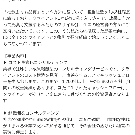
「社数よりも品質」という方針に基づいて、担当社数を1人3社程度
に絞っており、クライアント1社1社に深く入り込んで、成果に向か
って泥臭く支援する私たちのスタイルは、全国の経営者の方々にご
支持いただいています。このような私たちの徹底した顧客志向は、
ほぼ全てのクライアントとの取引が紹介経由で始まっていることに
もつながっています。

【事業内容】

▶︎ コスト最適化コンサルティング

業界では珍しい成果報酬型のコンサルティングサービスです。クラ
イアントのコスト構造を見直し、改善をすることでキャッシュフロ
ーを生み出します。これまで、1,200社以上、平均3,800万円/社（年
間）の改善実績があります。新たに生まれたキャッシュフローは、
クライアントがありたい姿にさらに近づくための投資原資となりま
す。

▶︎ 組織開発コンサルティング

社内の関係性や組織の特徴を可視化し、本音の循環、自律的な挑戦
が生まれる企業文化への変革を通じて、その会社のありたい経営の
実現に伴走します。
