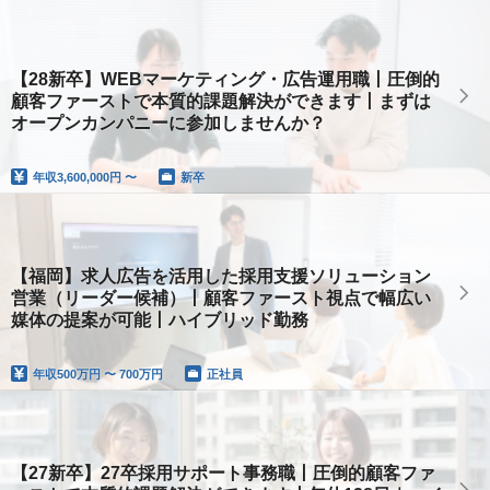
【28新卒】WEBマーケティング・広告運用職丨圧倒的
顧客ファーストで本質的課題解決ができます丨まずは
オープンカンパニーに参加しませんか？
年収
3,600,000円 〜
新卒
【福岡】求人広告を活用した採用支援ソリューション
営業（リーダー候補）丨顧客ファースト視点で幅広い
媒体の提案が可能丨ハイブリッド勤務
年収
500万円 〜 700万円
正社員
【27新卒】27卒採用サポート事務職丨圧倒的顧客ファ