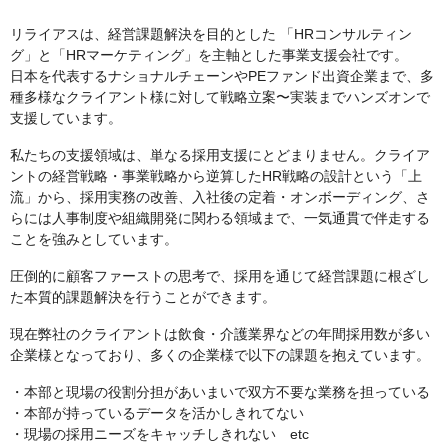
リライアスは、経営課題解決を目的とした 「HRコンサルティン
グ」と「HRマーケティング」を主軸とした事業支援会社です。
日本を代表するナショナルチェーンやPEファンド出資企業まで、多
種多様なクライアント様に対して戦略立案〜実装までハンズオンで
支援しています。
私たちの支援領域は、単なる採用支援にとどまりません。クライア
ントの経営戦略・事業戦略から逆算したHR戦略の設計という「上
流」から、採用実務の改善、入社後の定着・オンボーディング、さ
らには人事制度や組織開発に関わる領域まで、一気通貫で伴走する
ことを強みとしています。
圧倒的に顧客ファーストの思考で、採用を通じて経営課題に根ざし
た本質的課題解決を行うことができます。
現在弊社のクライアントは飲食・介護業界などの年間採用数が多い
企業様となっており、多くの企業様で以下の課題を抱えています。
・本部と現場の役割分担があいまいで双方不要な業務を担っている
・本部が持っているデータを活かしきれてない
・現場の採用ニーズをキャッチしきれない etc