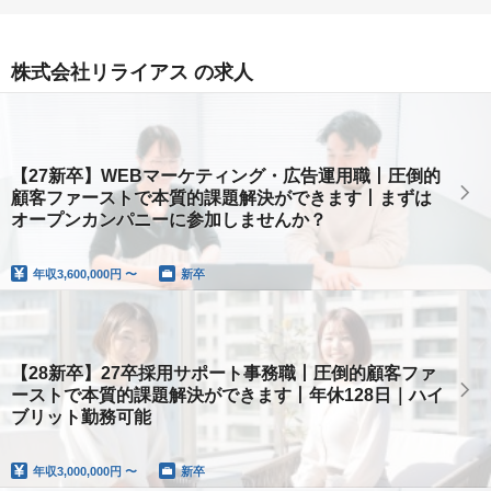
株式会社リライアス の求人
【27新卒】WEBマーケティング・広告運用職丨圧倒的
顧客ファーストで本質的課題解決ができます丨まずは
オープンカンパニーに参加しませんか？
年収
3,600,000円 〜
新卒
【28新卒】27卒採用サポート事務職丨圧倒的顧客ファ
ーストで本質的課題解決ができます丨年休128日｜ハイ
ブリット勤務可能
年収
3,000,000円 〜
新卒