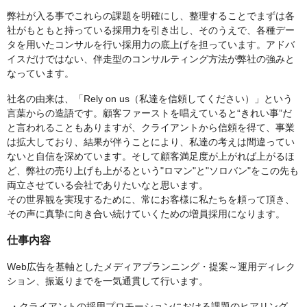
弊社が入る事でこれらの課題を明確にし、整理することでまずは各
社がもともと持っている採用力を引き出し、そのうえで、各種デー
タを用いたコンサルを行い採用力の底上げを担っています。アドバ
イスだけではない、伴走型のコンサルティング方法が弊社の強みと
なっています。
社名の由来は、「Rely on us（私達を信頼してください）」という
言葉からの造語です。顧客ファーストを唱えていると“きれい事”だ
と言われることもありますが、クライアントから信頼を得て、事業
は拡大しており、結果が伴うことにより、私達の考えは間違ってい
ないと自信を深めています。そして顧客満足度が上がれば上がるほ
ど、弊社の売り上げも上がるという"ロマン"と"ソロバン"をこの先も
両立させている会社でありたいなと思います。
その世界観を実現するために、常にお客様に私たちを頼って頂き、
その声に真摯に向き合い続けていくための増員採用になります。
仕事内容
Web広告を基軸としたメディアプランニング・提案～運用ディレク
ション、振返りまでを一気通貫して行います。
・クライアントの採用プロモーションにおける課題のヒアリング