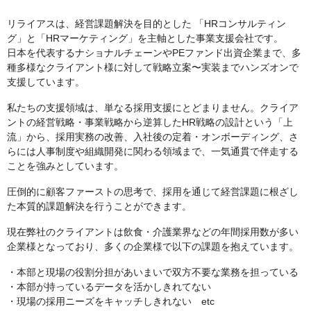
リライアスは、経営課題解決を目的とした 「HRコンサルティン
グ」と「HRマーケティング」を主軸とした事業支援会社です。
日本を代表するナショナルチェーンやPEファンド出資企業まで、多
種多様なクライアント様に対して戦略立案〜実装までハンズオンで
支援しています。
私たちの支援領域は、単なる採用支援にとどまりません。クライア
ントの経営戦略・事業戦略から逆算したHR戦略の設計という「上
流」から、採用実務の改善、入社後の定着・オンボーディング、さ
らには人事制度や組織開発に関わる領域まで、一気通貫で伴走する
ことを強みとしています。
圧倒的に顧客ファーストの思考で、採用を通じて経営課題に根ざし
た本質的課題解決を行うことができます。
現在弊社のクライアントは飲食・介護業界などの年間採用数が多い
企業様となっており、多くの企業様で以下の課題を抱えています。
・本部と現場の役割分担があいまいで双方不要な業務を担っている
・本部が持っているデータを活かしきれてない
・現場の採用ニーズをキャッチしきれない etc