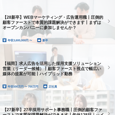
【28新卒】WEBマーケティング・広告運用職丨圧倒的
顧客ファーストで本質的課題解決ができます丨まずは
オープンカンパニーに参加しませんか？
年収
3,600,000円 〜
新卒
【福岡】求人広告を活用した採用支援ソリューション
営業（リーダー候補）丨顧客ファースト視点で幅広い
媒体の提案が可能丨ハイブリッド勤務
年収
500万円 〜 700万円
正社員
【27新卒】27卒採用サポート事務職丨圧倒的顧客ファ
ーストで本質的課題解決ができます丨年休128日｜ハイ