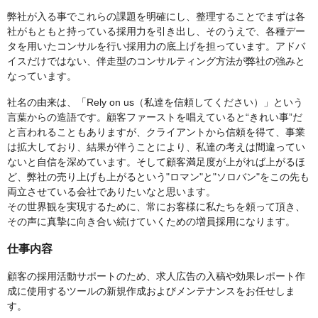
弊社が入る事でこれらの課題を明確にし、整理することでまずは各
社がもともと持っている採用力を引き出し、そのうえで、各種デー
タを用いたコンサルを行い採用力の底上げを担っています。アドバ
イスだけではない、伴走型のコンサルティング方法が弊社の強みと
なっています。
社名の由来は、「Rely on us（私達を信頼してください）」という
言葉からの造語です。顧客ファーストを唱えていると“きれい事”だ
と言われることもありますが、クライアントから信頼を得て、事業
は拡大しており、結果が伴うことにより、私達の考えは間違ってい
ないと自信を深めています。そして顧客満足度が上がれば上がるほ
ど、弊社の売り上げも上がるという"ロマン"と"ソロバン"をこの先も
両立させている会社でありたいなと思います。
その世界観を実現するために、常にお客様に私たちを頼って頂き、
その声に真摯に向き合い続けていくための増員採用になります。
仕事内容
顧客の採用活動サポートのため、求人広告の入稿や効果レポート作
成に使用するツールの新規作成およびメンテナンスをお任せしま
す。