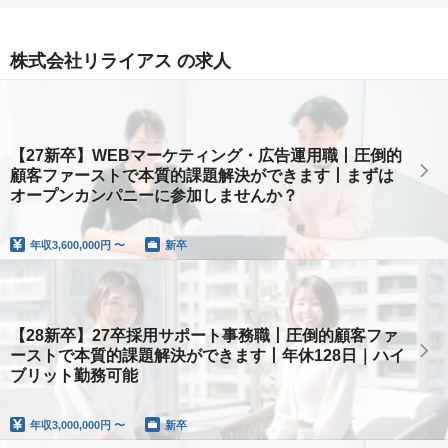
株式会社リライアス の求人
【27新卒】WEBマーケティング・広告運用職丨圧倒的
顧客ファーストで本質的課題解決ができます丨まずは
オープンカンパニーに参加しませんか？
年収
3,600,000円 〜
新卒
【28新卒】27卒採用サポート事務職丨圧倒的顧客ファ
ーストで本質的課題解決ができます丨年休128日｜ハイ
ブリット勤務可能
年収
3,000,000円 〜
新卒