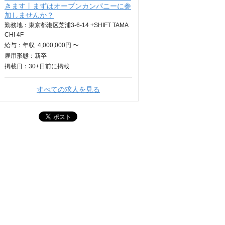
きます丨まずはオープンカンパニーに参
加しませんか？
勤務地：東京都港区芝浦3-6-14 +SHIFT TAMA
CHI 4F
給与：
年収
4,000,000円 〜
雇用形態：新卒
掲載日：
30+日
前に掲載
すべての求人を見る