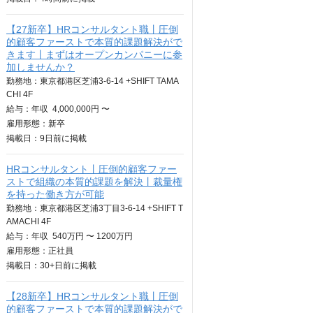
【27新卒】HRコンサルタント職丨圧倒
的顧客ファーストで本質的課題解決がで
きます丨まずはオープンカンパニーに参
加しませんか？
勤務地：東京都港区芝浦3-6-14 +SHIFT TAMA
CHI 4F
給与：
年収
4,000,000円 〜
雇用形態：新卒
掲載日：
9日
前に掲載
HRコンサルタント丨圧倒的顧客ファー
ストで組織の本質的課題を解決丨裁量権
を持った働き方が可能
勤務地：東京都港区芝浦3丁目3-6-14 +SHIFT T
AMACHI 4F
給与：
年収
540万円 〜 1200万円
雇用形態：正社員
掲載日：
30+日
前に掲載
【28新卒】HRコンサルタント職丨圧倒
的顧客ファーストで本質的課題解決がで