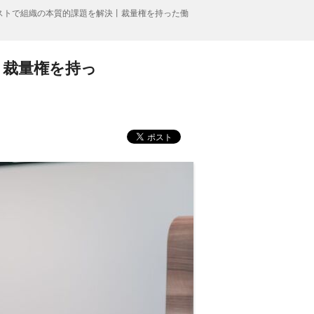
ストで組織の本質的課題を解決丨裁量権を持った働
丨裁量権を持っ