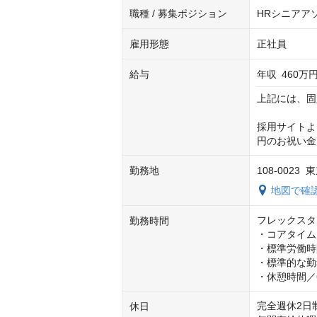
職種 / 募集ポジション
HRシニアア
雇用形態
正社員
給与
年収
460万円
上記には、固
採用サイトよ
円のお祝い金
勤務地
108-0023 
地図で確
フレックスタ
勤務時間
・コアタイム／1
・標準労働時
・標準的な勤務例
・休憩時間／
完全週休2日
休日