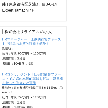
株式会社リライアス の求人
HRマネージャー丨圧倒的顧客ファース
トで組織の本質的課題を解決！
勤務地：
給与：
年収
960万円 〜 1200万円
雇用形態：正社員
掲載日：
30+日
前に掲載
HRコンサルタント丨圧倒的顧客ファー
ストで組織の本質的課題を解決丨裁量権
を持った働き方が可能
勤務地：東京都港区芝浦3丁目3-6-14 Expert Ta
machi 4F
給与：
年収
720万円 〜 1200万円
雇用形態：正社員
掲載日：
4時間
前に掲載