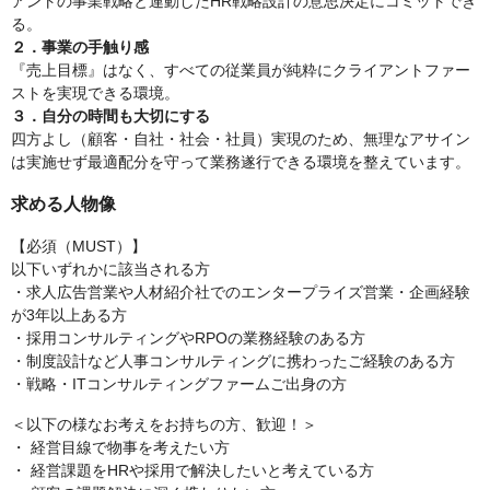
アントの事業戦略と連動したHR戦略設計の意思決定にコミットでき
る。
２．事業の手触り感
『売上目標』はなく、すべての従業員が純粋にクライアントファー
ストを実現できる環境。
３．自分の時間も大切にする
四方よし（顧客・自社・社会・社員）実現のため、無理なアサイン
は実施せず最適配分を守って業務遂行できる環境を整えています。
求める人物像
【必須（MUST）】
以下いずれかに該当される方
・求人広告営業や人材紹介社でのエンタープライズ営業・企画経験
が3年以上ある方
・採用コンサルティングやRPOの業務経験のある方
・制度設計など人事コンサルティングに携わったご経験のある方
・戦略・ITコンサルティングファームご出身の方
＜以下の様なお考えをお持ちの方、歓迎！＞
・ 経営目線で物事を考えたい方
・ 経営課題をHRや採用で解決したいと考えている方