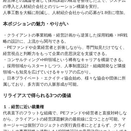
経営陣との議論を通じて採用課題の構造を整理した上で、システム
の導入と人材紹介会社とのリレーション構築を実行。
人事工数を大幅に削減し、人材紹介会社からの応募が1.8倍に増加。
本ポジションの魅力・やりがい
・クライアントの事業戦略・経営計画から逆算した採用戦略・HR戦
略の設計に、上流から関与できる。
・PEファンドや企業経営者と折衝しながら、専門知見だけでなく、
経営視点と判断力をもって企業の意思決定を支援できる。
・コンサルティング×HR領域という稀有なキャリアを構築できる。
。採用領域からスタートしつつ、人事制度設計・組織開発など隣接
領域へも知見を広げていけるキャリアの広がり。
。日本プライベート・エクイティ協会始め、様々な協会や団体に所
属しており、多方面での人脈形成が可能。
リライアスで得られる3つの価値
１．経営に近い裁量権
代表直下のフラットな組織で、PEファンドや経営者と直接対峙しな
がら、クライアントの経営課題解決の最前線に立つことが可能。マ
ネージャーは個別プロジェクトの実行責任者にとどまらず、クライ