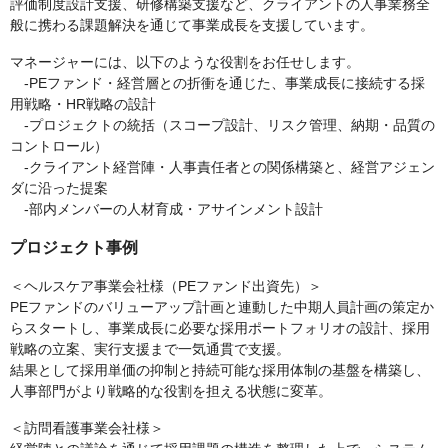
評価制度設計⽀援、研修構築支援など、クライアントの人事業務全
般に携わる課題解決を通じて事業成長を支援しています。
マネージャーには、以下のような役割をお任せします。
-PEファンド・経営層との折衝を通じた、事業成長に接続する採
用戦略・HR戦略の設計
-プロジェクトの統括（スコープ設計、リスク管理、納期・品質の
コントロール）
-クライアント経営陣・人事責任者との関係構築と、経営アジェン
ダに沿った提案
-部内メンバーの人材育成・アサインメント設計
プロジェクト事例
＜ヘルスケア事業会社様（PEファンド出資先）＞
PEファンドのバリューアップ計画と連動した中期人員計画の策定か
らスタートし、事業成長に必要な採用ポートフォリオの設計、採用
戦略の立案、実行支援まで一気通貫で支援。
結果として採用単価の抑制と持続可能な採用体制の基盤を構築し、
人事部門がより戦略的な役割を担える状態に変革。
＜訪問看護事業会社様＞