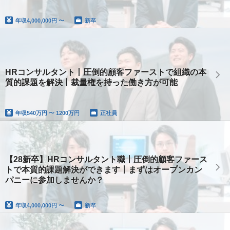
年収
4,000,000円 〜
新卒
HRコンサルタント丨圧倒的顧客ファーストで組織の本
質的課題を解決丨裁量権を持った働き方が可能
年収
540万円 〜 1200万円
正社員
【28新卒】HRコンサルタント職丨圧倒的顧客ファース
トで本質的課題解決ができます丨まずはオープンカン
パニーに参加しませんか？
年収
4,000,000円 〜
新卒