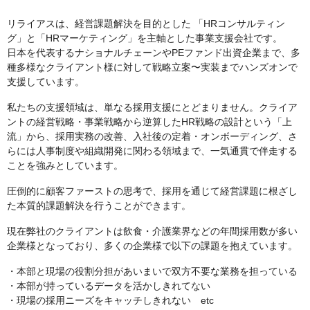
リライアスは、経営課題解決を目的とした 「HRコンサルティン
グ」と「HRマーケティング」を主軸とした事業支援会社です。
日本を代表するナショナルチェーンやPEファンド出資企業まで、多
種多様なクライアント様に対して戦略立案〜実装までハンズオンで
支援しています。
私たちの支援領域は、単なる採用支援にとどまりません。クライア
ントの経営戦略・事業戦略から逆算したHR戦略の設計という「上
流」から、採用実務の改善、入社後の定着・オンボーディング、さ
らには人事制度や組織開発に関わる領域まで、一気通貫で伴走する
ことを強みとしています。
圧倒的に顧客ファーストの思考で、採用を通じて経営課題に根ざし
た本質的課題解決を行うことができます。
現在弊社のクライアントは飲食・介護業界などの年間採用数が多い
企業様となっており、多くの企業様で以下の課題を抱えています。
・本部と現場の役割分担があいまいで双方不要な業務を担っている
・本部が持っているデータを活かしきれてない
・現場の採用ニーズをキャッチしきれない etc