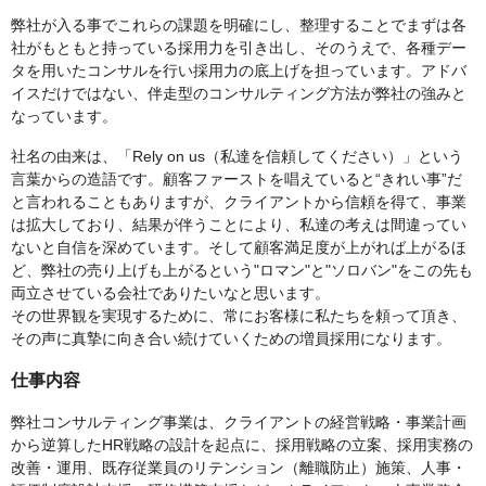
弊社が入る事でこれらの課題を明確にし、整理することでまずは各
社がもともと持っている採用力を引き出し、そのうえで、各種デー
タを用いたコンサルを行い採用力の底上げを担っています。アドバ
イスだけではない、伴走型のコンサルティング方法が弊社の強みと
なっています。
社名の由来は、「Rely on us（私達を信頼してください）」という
言葉からの造語です。顧客ファーストを唱えていると“きれい事”だ
と言われることもありますが、クライアントから信頼を得て、事業
は拡大しており、結果が伴うことにより、私達の考えは間違ってい
ないと自信を深めています。そして顧客満足度が上がれば上がるほ
ど、弊社の売り上げも上がるという"ロマン"と"ソロバン"をこの先も
両立させている会社でありたいなと思います。
その世界観を実現するために、常にお客様に私たちを頼って頂き、
その声に真摯に向き合い続けていくための増員採用になります。
仕事内容
弊社コンサルティング事業は、クライアントの経営戦略・事業計画
から逆算したHR戦略の設計を起点に、採用戦略の立案、採用実務の
改善・運用、既存従業員のリテンション（離職防止）施策、⼈事・