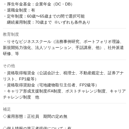
・厚生年金基金：企業年金（DC・DB）

・退職金制度：有

・定年制度：60歳〜65歳までの間で選択可能  

　継続雇用制度：70歳まで  ※いずれも条件あり
教育制度
・りそなビジネススクール（法務事例研究、ポートフォリオ理論、
新規開拓力強化、法人ソリューション、手話講座、他）、社外派遣
研修、等
その他
・資格取得報奨金（公認会計士、税理士、不動産鑑定士、証券アナ
リスト、FP1級等）

・資格取得奨励金（宅地建物取引主任者、FP2級等）

・キャリア形成支援制度/FA制度、ポストチャレンジ制度、キャリア
チャレンジ制度　他
補足
◇雇用形態：正社員　期間の定め無

◇個人情報の第三者提供について：有
