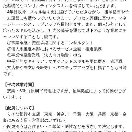
た基礎的なコンサルティングスキルを習得していただきます。
・4年目以降：スキル幅を更に拡げていただきながら、後輩指導やチ
ーム運営にも携わっていただきます。プロセス評価に基づき、マネ
ージャーへのステップアップを目指せます。また、個人渉外として
培ったスキルを活かし、社内公募等を通じて以下のような業務にチ
ャレンジすることも可能です。
①事業承継・資産承継に関するコンサルタント
②個人系推進本部におけるサービス企画・推進業務
③事業性融資業務（法人向け融資）担当
・中長期的なキャリア：マネジメントスキルを更に磨き、管理職
（支店長や副支店長級等）へのステップアップを目指すことも可能
です。
【平均残業時間】
・残業：30h（原則19時退社ですが、配属拠点によって変動がござ
います。）
【配属について】
・りそな銀行本支店（東京・神奈川・千葉・大阪・兵庫・京都・奈
良にある支店・営業部のいずれか）
※配属拠点はお住まい・ご希望・適性などを考慮して決定します。