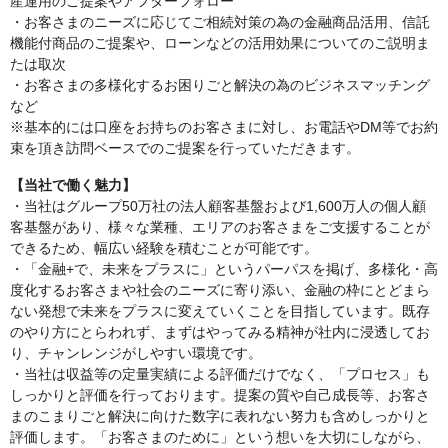
産運用のご提案やアフターフォロー
・お客さまのニーズに応じてご相続対策の為の金融商品活用、信託
機能付商品のご提案や、ローンなどの活用効果についてのご説明ま
たは取次
・お客さまの多様化するお困りごと解決の為のビジネスマッチング
など
※基本的には口座をお持ちのお客さまに対し、お電話やDM等でお約
束を頂き訪問ベースでのご提案を行っていただきます。
【当社で働く魅力】
・当社はグループ50万社の法人顧客基盤および1,600万人の個人顧
客基盤があり、様々な業種、エリアのお客さまをご支援することが
できるため、幅広い経験を積むことが可能です。
・「金融+で、未来をプラスに」というパーパスを掲げ、多様化・高
度化するお客さまや社会のニーズに寄り添い、金融の枠にとどまら
ない発想で未来をプラスに変えていくことを目指しています。既存
のやり方にとらわれず、まずはやってみる精神が社内に浸透してお
り、チャンレンジがしやすい環境です。
・当社は収益等の定量実績による評価だけでなく、「プロセス」も
しっかりと評価を行っております。提案の質や自己成長等、お客さ
まのこまりごと解決に向けた数字に表れない努力も含めしっかりと
評価します。「お客さまのために」という想いを大切にしながら、