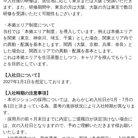
※入社後の研修は、居住地に応じて東京または大阪で受講いただき
ます。また、研修期間中、東京の方は大阪、大阪の方は東京で数日
研修を受講いただく可能性もございます。
・本拠エリア制度について
当社では「本拠エリア制度」を導入しています。例えば本拠エリア
を関東（東京、神奈川、埼玉、千葉）とした場合、関東エリア内で
の異動・配属を基本とします。関西（大阪、京都、兵庫、奈良）と
した場合は、関西エリアでの異動・配属を基本とします。
これは本拠エリアを生活基盤としつつ、キャリアを積んでもらうこ
とを目的としています。
【入社日について】
2027年1月1日を想定しております。
【入社時期の注意事項】
・本ポジションの採用については、あらかじめ入社日が1月・7月の
各1日と決まっている為、選考の進捗状況により入社時期が異なりま
す。
・採用月の前々月末日までに内定しご退職日が決定頂けない場合に
は、次の入社日となりますので、予めご理解いただきます様お願い
いたします。