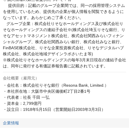
　 提供目的：記載のグループ企業間では、同一の採用管理システム
を使用しているため、提供先の企業が個人情報を閲覧できるように
なっています。あらかじめご了承ください。

   グループ企業：株式会社りそなホールディングス及び株式会社り
そなホールディングスの連結子会社※(株式会社埼玉りそな銀行、り
そなアセットマネジメント株式会社、株式会社関西みらいフィナン
シャルグループ、株式会社関西みらい銀行、株式会社みなと銀行、
FinBASE株式会社、りそな企業投資株式会社、りそなデジタルハブ
株式会社、株式会社地域デザインラボさいたま等)

※株式会社りそなホールディングスの毎年3月末日現在の連結子会社
は、同年に発行する有価証券報告書に記載されています。
会社概要（雇用元）
・会社名：株式会社りそな銀行（Resona Bank, Limited.）

・本社所在地：大阪市中央区備後町2丁目2番1号

・代表者：社長 千田 一弘

・資本金：2,799億円

・設立日：1918年5月15日（営業開始日2003年3月3日）
企業情報