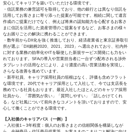
安心してキャリアを築いていただける環境です。
・信託業務の兼営認可を取得しており、他の銀行とは異なり信託を
活用してお客さまに寄り添った提案が可能です。相続に関して遺言
作成のご提案だけでなく、例えば将来の認知能力を心配するお客さ
まに信託を活用した資産管理のご提案をするなど、お客さまの様々
なお困りごとの解決に携わることができます。
・数年前からDX化を強く推進しており、経済産業省と東京証券取引
所が選ぶ「DX銘柄2020、2021、2023」へ選出されており、社内外
に対する業務の効率化やITを駆使した新規サービス開発にも力をい
れております。SFAの導入や営業担当者に一台ずつ配布される渉外
タブレットの活用などにより、より濃度の高い営業活動を実現し、
さらなる改善を進めています。
・新卒社員、キャリア採用社員の垣根はなく、評価も含めフラット
な環境です。20代でキャリア採用として入社して、今では支店長を
務めている社員もおります。最近入社したほとんどのキャリア採用
社員から、「雰囲気が良い」「質問しやすい」「話しかけてくれ
る」など社風について前向きなコメントを頂いておりますので、安
心して働くことができる環境です。
【入社後のキャリアパス（一例）】
・入社後1～3年程度：個人のお客さまとの信頼関係を構築しなが
ら、金融商品・信託商品提案等、お客さまのこまりごと解決に向け