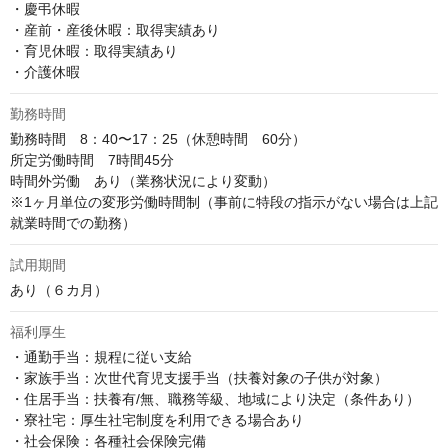
・慶弔休暇

・産前・産後休暇：取得実績あり

・育児休暇：取得実績あり

・介護休暇
勤務時間
勤務時間　8：40〜17：25（休憩時間　60分）

所定労働時間　7時間45分

時間外労働　あり（業務状況により変動）

※1ヶ月単位の変形労働時間制（事前に特段の指示がない場合は上記
就業時間での勤務）
試用期間
あり（６カ月）
福利厚生
・通勤手当：規程に従い支給

・家族手当：次世代育児支援手当（扶養対象の子供が対象）

・住居手当：扶養有/無、職務等級、地域により決定（条件あり）

・寮社宅：厚生社宅制度を利用できる場合あり

・社会保険：各種社会保険完備
