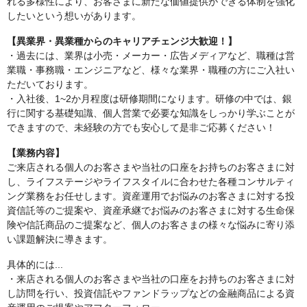
れる多様性により、お客さまに新たな価値提供ができる体制を強化
したいという想いがあります。
【異業界・異業種からのキャリアチェンジ大歓迎！】
・過去には、業界は小売・メーカー・広告メディアなど、職種は営
業職・事務職・エンジニアなど、様々な業界・職種の方にご入社い
ただいております。
・入社後、1~2か月程度は研修期間になります。研修の中では、銀
行に関する基礎知識、個人営業で必要な知識をしっかり学ぶことが
できますので、未経験の方でも安心して是非ご応募ください！
【業務内容】
ご来店される個人のお客さまや当社の口座をお持ちのお客さまに対
し、ライフステージやライフスタイルに合わせた各種コンサルティ
ング業務をお任せします。資産運用でお悩みのお客さまに対する投
資信託等のご提案や、資産承継でお悩みのお客さまに対する生命保
険や信託商品のご提案など、個人のお客さまの様々な悩みに寄り添
い課題解決に導きます。
具体的には...
・来店される個人のお客さまや当社の口座をお持ちのお客さまに対
し訪問を行い、投資信託やファンドラップなどの金融商品による資