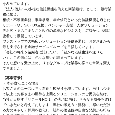
を占めています。
「法人/個人への多様な信託機能を備えた商業銀行」として、銀行業
務に加え、
相続・不動産業務、事業承継、年金信託といった信託機能を通じた
サポートや、SX・DX支援、ベンチャー支援、人財ソリューション
等お客さまのこまりごと起点の多様なビジネスを、広域かつ地域に
密着して展開しています。
ワンストップでの幅広いソリューション提供を通じ、お客さまから
最も支持される金融サービスグループを目指しています。
「会社の将来を後継者に託したい」「豊かな老後生活を送りた
い」。この国には、色々な想いが詰まっています。
そんな想いを受け止め、りそなグル－プは業界の様々な常識を変え
てきました。
【募集背景】
・体制強化による増員
お客さまのニーズは年々変化し広がりを増しています。当社も今ま
で以上にお客さまの期待を上回るソリューションのご提供を続け、
当社が目指す「リテールNO.1」の実現に向け、さらなる成長を遂げ
ていきたいと考えております。当社の考え方・姿勢に共感いただけ
る方のキャリア採用を強化し、社外の価値観や自由な発想から得ら