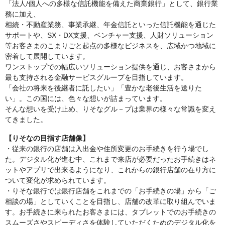
「法人/個人への多様な信託機能を備えた商業銀行」として、銀行業
務に加え、
相続・不動産業務、事業承継、年金信託といった信託機能を通じた
サポートや、SX・DX支援、ベンチャー支援、人財ソリューション
等お客さまのこまりごと起点の多様なビジネスを、広域かつ地域に
密着して展開しています。
ワンストップでの幅広いソリューション提供を通じ、お客さまから
最も支持される金融サービスグループを目指しています。
「会社の将来を後継者に託したい」「豊かな老後生活を送りた
い」。この国には、色々な想いが詰まっています。
そんな想いを受け止め、りそなグル－プは業界の様々な常識を変え
てきました。
【りそなの目指す店舗像】
・従来の銀行の店舗は入出金や住所変更のお手続きを行う場でし
た。デジタル化が進む中、これまで来店が必要だったお手続きはネ
ットやアプリで出来るようになり、これからの銀行店舗の在り方に
ついて変化が求められています。
・りそな銀行では銀行店舗をこれまでの「お手続きの場」から「ご
相談の場」としていくことを目指し、店舗の改革に取り組んでいま
す。お手続きに来られたお客さまには、タブレットでのお手続きの
スムーズさやスピーディさを体験していただくためのデジタル化を