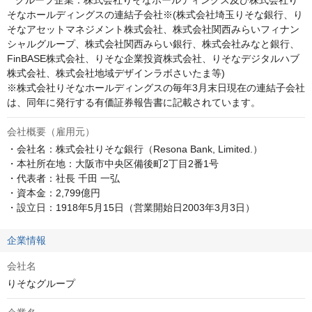
   グループ企業：株式会社りそなホールディングス及び株式会社り
そなホールディングスの連結子会社※(株式会社埼玉りそな銀行、り
そなアセットマネジメント株式会社、株式会社関西みらいフィナン
シャルグループ、株式会社関西みらい銀行、株式会社みなと銀行、
FinBASE株式会社、りそな企業投資株式会社、りそなデジタルハブ
株式会社、株式会社地域デザインラボさいたま等)

※株式会社りそなホールディングスの毎年3月末日現在の連結子会社
は、同年に発行する有価証券報告書に記載されています。
会社概要（雇用元）
・会社名：株式会社りそな銀行（Resona Bank, Limited.）

・本社所在地：大阪市中央区備後町2丁目2番1号

・代表者：社長 千田 一弘

・資本金：2,799億円

・設立日：1918年5月15日（営業開始日2003年3月3日）
企業情報
会社名
りそなグループ