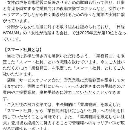
・女性の声を直接経営に反映させるための取組も行っており、仕事
と育児を両立する従業員向けの復職支援プログラムなど、女性がキ
ャリアアップしながら長く働き続けるための様々な施策の実施に繋
がっています。
・外部からも女性活躍に対する取り組みは認められており、「日経
WOMAN」の「女性が活躍する会社」では2025年度が第10位となっ
ています。
【スマート社員とは】
・当社では多様な働き方を選択いただけるよう、「業務範囲」を限
定した「スマート社員」という職種を設けています。今回ご入社い
ただく方には「業務範囲」を限定した「スマート社員」としてご入
社いただきます。
・店頭（サービスオフィス含む）営業業務に業務範囲を限定してお
りますので、実際に当社にいらっしゃったお客さまのお手続きのご
案内やご提案業務、事務手続きに注力していただくことができま
す。
・ご入社後の努力次第では、中長期的に「業務範囲」を限定した
「スマート社員」から「業務範囲を限定しない社員」への登用を目
指していただくことも可能です。また、「業務範囲を限定しない社
員」登用後も継続的に努力することで管理職へのキャリアパスが広
がる可能性もございます。