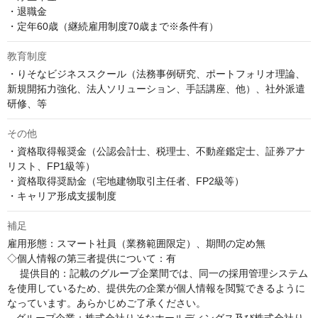
・退職金

・定年60歳（継続雇用制度70歳まで※条件有）
教育制度
・りそなビジネススクール（法務事例研究、ポートフォリオ理論、
新規開拓力強化、法人ソリューション、手話講座、他）、社外派遣
研修、等
その他
・資格取得報奨金（公認会計士、税理士、不動産鑑定士、証券アナ
リスト、FP1級等）

・資格取得奨励金（宅地建物取引主任者、FP2級等）

・キャリア形成支援制度
補足
雇用形態：スマート社員（業務範囲限定）、期間の定め無

◇個人情報の第三者提供について：有

　 提供目的：記載のグループ企業間では、同一の採用管理システム
を使用しているため、提供先の企業が個人情報を閲覧できるように
なっています。あらかじめご了承ください。
