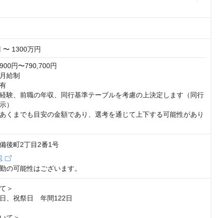
 〜 1300万円
00円〜790,700円

月給制

有

経験、前職の年収、同行基準テーブルを考慮の上決定します（同行
示）

あくまでも目安の金額であり、選考を通じて上下する可能性があり
備後町2丁目2番1号
認
勤の可能性はございます。
て＞

日、祝祭日　年間122日

いて＞
