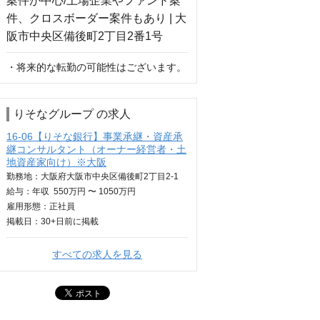
・将来的な転勤の可能性はございます。
りそなグループ の求人
16-06【りそな銀行】事業承継・資産承
継コンサルタント（オーナー経営者・土
地資産家向け）※大阪
勤務地：大阪府大阪市中央区備後町2丁目2-1
給与：
年収
550万円 〜 1050万円
雇用形態：正社員
掲載日：
30+日
前に掲載
すべての求人を見る