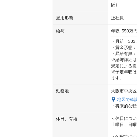
阪）
雇用形態
正社員
給与
年収
550万円
・月給：303,9
・賃金形態：
・昇給有無：
※給与詳細は
規定による提
※予定年収は
ます。
勤務地
大阪市中央区
地図で確
・将来的な転
＜休日につい
休日、有給
土曜日、日曜
＜休暇等につ