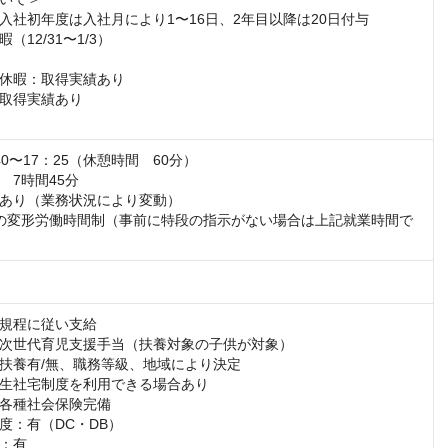
入社初年度は入社月により1〜16日、2年目以降は20日付与

12/31〜1/3）

休暇：取得実績あり

取得実績あり

0〜17：25（休憩時間　60分）

7時間45分

あり（業務状況により変動）

の変形労働時間制（事前に特段の指示がない場合は上記就業時間で
）
規程に従い支給

次世代育児支援手当（扶養対象の子供が対象）

扶養有/無、職務等級、地域により決定

生社宅制度を利用できる場合あり

各種社会保険完備

度：有（DC・DB）

：有
