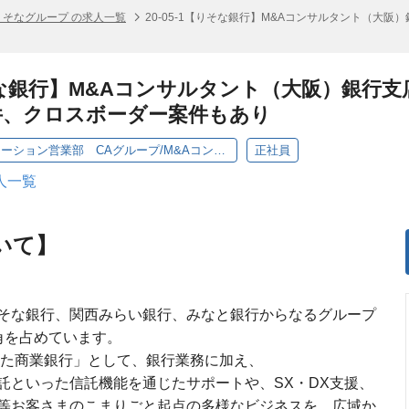
りそなグループ の求人一覧
20-05-1【りそな銀行】M&Aコンサルタント（大
【りそな銀行】M&Aコンサルタント（大阪）銀行
件、クロスボーダー案件もあり
【RB・本部】承継ソリューション営業部 CAグループ/M&Aコンサルタント（大阪）
正社員
人一覧
いて】
そな銀行、関西みらい銀行、みなと銀行からなるグループ
角を占めています。
えた商業銀行」として、銀行業務に加え、
託といった信託機能を通じたサポートや、SX・DX支援、
等お客さまのこまりごと起点の多様なビジネスを、広域か