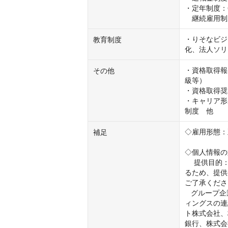
・定年制度：6
　継続雇用制
・りそなビジ
教育制度
化、法人ソリ
・資格取得報
その他
級等）

・資格取得奨
・キャリア形
制度　他
◇雇用形態：
補足
◇個人情報の
　 提供目的
るため、提供
ご了承くださ
   グループ企業：株式会社りそなホールディングス及び株式会社りそなホールデ
ィングスの連
ト株式会社、
銀行、株式会