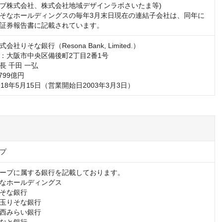
ブ株式会社、株式会社地域デザインラボさいたま等)

そなホールディングスの毎年3月末日現在の連結子会社は、同年に
証券報告書に記載されています。
社りそな銀行（Resona Bank, Limited.）

：大阪市中央区備後町2丁目2番1号

 千田 一弘

99億円

18年5月15日（営業開始日2003年3月3日）
プ
ープに属する銀行を記載しております。

なホールディングス

そな銀行

玉りそな銀行

西みらい銀行
