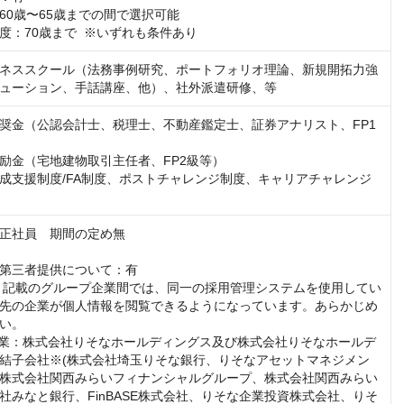
0歳〜65歳までの間で選択可能  

度：70歳まで  ※いずれも条件あり
ネススクール（法務事例研究、ポートフォリオ理論、新規開拓力強
ューション、手話講座、他）、社外派遣研修、等
奨金（公認会計士、税理士、不動産鑑定士、証券アナリスト、FP1
励金（宅地建物取引主任者、FP2級等）

成支援制度/FA制度、ポストチャレンジ制度、キャリアチャレンジ
正社員　期間の定め無

第三者提供について：有

：記載のグループ企業間では、同一の採用管理システムを使用してい
先の企業が個人情報を閲覧できるようになっています。あらかじめ
い。

結子会社※(株式会社埼玉りそな銀行、りそなアセットマネジメン
株式会社関西みらいフィナンシャルグループ、株式会社関西みらい
社みなと銀行、FinBASE株式会社、りそな企業投資株式会社、りそ