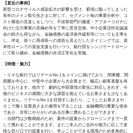
【直近の事例】
新型コロナウィルス感染拡大の影響を受け、窮境に陥ってしまった
長年のメイン取引先さまに対して、セグメント毎の事業分析や、コ
スト構造の見直しをしつつ、不採算部門の撤退・アフターコロナに
向けた注力事業の見極め等を丁寧に意見交換。中小企業活性化協議
会の助力も得ながら、金融債務の返済条件緩和等についても主導を
し、伴走。徐々に再成長への道筋も見えだしたタイミングでは、資
本性ローンでの資金支援も行いつつ、銀行団をシンジケートローン
にて取り纏め、金融債務の弁済正常化を実施。
【特徴・魅力】
・りそな銀行ではリテールNo.1をメインに掲げており、関東圏、関
西圏を中心に、中堅中小企業から大企業まで、幅広い顧客基盤を有
しております。他方で、劇的な外部環境の変化に対応しきれず、今
後のビジネスの展開に大きな課題を抱えているお客さまも少なくあ
りません。リテールNo.1を目指すにあたり、こうしたお客さまや、
そこで働く従業員さまの雇用を守ることは、金融機関の重要な使命
であり、非常にやりがいのある仕事に携わることができます。
・当部門は少数精鋭のため、案件の提案からクロージングまで一貫
して携わることができます。またご本人のご志向や能力に応じて多
様な切り口での提案を行い、学ぶことができる環境のため多角的に