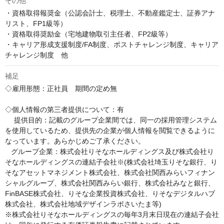
その他
・資格取得報奨金（公認会計士、税理士、不動産鑑定士、証券アナ
リスト、FP1級等）

・資格取得奨励金（宅地建物取引主任者、FP2級等）

・キャリア形成支援制度/FA制度、ポストチャレンジ制度、キャリア
チャレンジ制度　他
補足
◇雇用形態：正社員　期間の定め無

◇個人情報の第三者提供について：有

　 提供目的：記載のグループ企業間では、同一の採用管理システム
を使用しているため、提供先の企業が個人情報を閲覧できるように
なっています。あらかじめご了承ください。

   グループ企業：株式会社りそなホールディングス及び株式会社り
そなホールディングスの連結子会社※(株式会社埼玉りそな銀行、り
そなアセットマネジメント株式会社、株式会社関西みらいフィナン
シャルグループ、株式会社関西みらい銀行、株式会社みなと銀行、
FinBASE株式会社、りそな企業投資株式会社、りそなデジタルハブ
株式会社、株式会社地域デザインラボさいたま等)

※株式会社りそなホールディングスの毎年3月末日現在の連結子会社