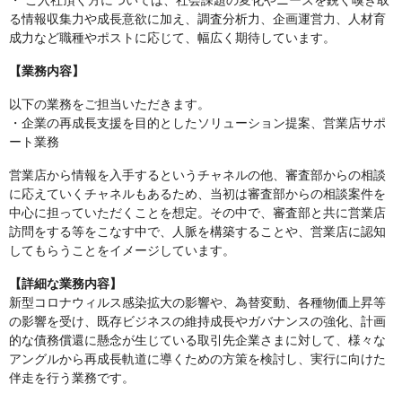
・ ご入社頂く方については、社会課題の変化やニーズを鋭く嗅ぎ取
る情報収集力や成長意欲に加え、調査分析力、企画運営力、人材育
成力など職種やポストに応じて、幅広く期待しています。
【業務内容】
以下の業務をご担当いただきます。
・企業の再成長支援を目的としたソリューション提案、営業店サポ
ート業務
営業店から情報を入手するというチャネルの他、審査部からの相談
に応えていくチャネルもあるため、当初は審査部からの相談案件を
中心に担っていただくことを想定。その中で、審査部と共に営業店
訪問をする等をこなす中で、人脈を構築することや、営業店に認知
してもらうことをイメージしています。
【詳細な業務内容】
新型コロナウィルス感染拡大の影響や、為替変動、各種物価上昇等
の影響を受け、既存ビジネスの維持成長やガバナンスの強化、計画
的な債務償還に懸念が生じている取引先企業さまに対して、様々な
アングルから再成長軌道に導くための方策を検討し、実行に向けた
伴走を行う業務です。