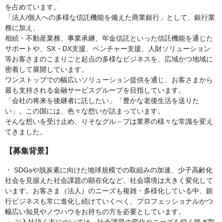
を占めています。
「法人/個人への多様な信託機能を備えた商業銀行」として、銀行業
務に加え、
相続・不動産業務、事業承継、年金信託といった信託機能を通じた
サポートや、SX・DX支援、ベンチャー支援、人財ソリューション
等お客さまのこまりごと起点の多様なビジネスを、広域かつ地域に
密着して展開しています。
ワンストップでの幅広いソリューション提供を通じ、お客さまから
最も支持される金融サービスグループを目指しています。
「会社の将来を後継者に託したい」「豊かな老後生活を送りた
い」。この国には、色々な想いが詰まっています。
そんな想いを受け止め、りそなグル－プは業界の様々な常識を変え
てきました。
【募集背景】
・ SDGsや脱炭素に向けた地球規模での取組みの加速、少子高齢化
社会を見据えた社会課題の顕在化など、社会環境は大きく変化して
います。お客さま（法人）のニーズも複雑・多様化している中、銀
行ビジネスも常に進化し続けていくべく、プロフェッショナルかつ
幅広い知見やノウハウをお持ちの方を必要としています。