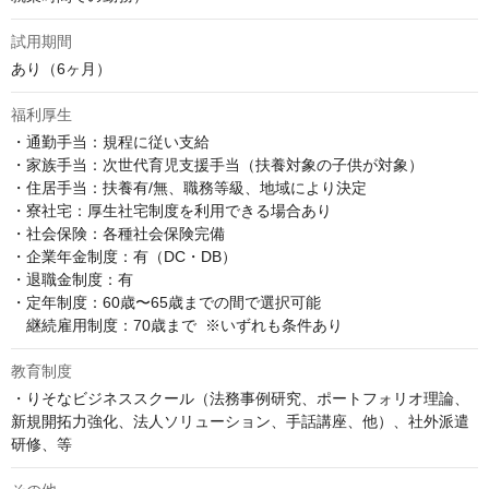
試用期間
あり（6ヶ月）
福利厚生
・通勤手当：規程に従い支給

・家族手当：次世代育児支援手当（扶養対象の子供が対象）

・住居手当：扶養有/無、職務等級、地域により決定

・寮社宅：厚生社宅制度を利用できる場合あり

・社会保険：各種社会保険完備

・企業年金制度：有（DC・DB）

・退職金制度：有

・定年制度：60歳〜65歳までの間で選択可能  

　継続雇用制度：70歳まで  ※いずれも条件あり
教育制度
・りそなビジネススクール（法務事例研究、ポートフォリオ理論、
新規開拓力強化、法人ソリューション、手話講座、他）、社外派遣
研修、等