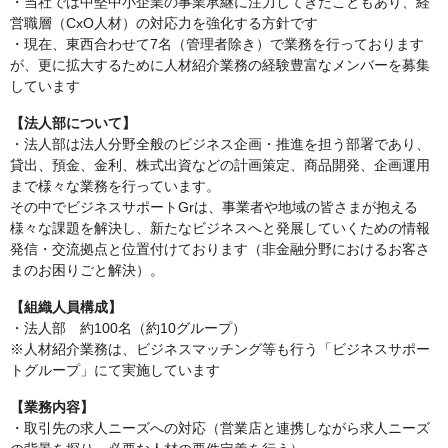
・当社では中堅中小企業の事業承継に注力してきたこともあり、経
営職層（CxO人材）の対応力を強化する方針です
・現在、東西合わせて7名（管理者除き）で業務を行っております
が、更に拡大するために人材紹介業務の経験豊富なメンバーを募集
しています
【法人部について】
・法人部は法人分野全般のビジネス企画・推進を担う部署であり、
貸出、預金、金利、株式出資などの計画策定、商品開発、企画運用
まで様々な業務を行っています。
その中でビジネスサポートGrは、事業者や地域の皆さまが抱える
様々な課題を解決し、新たなビジネスへと発展していくための情報
発信・交流拠点と位置付けております（非金融分野におけるお客さ
まのお困りごと解決）。
【組織人員構成】
・法人部 約100名（約10グループ）
※人材紹介業務は、ビジネスマッチング等も行う「ビジネスサポー
トグループ」にて実施しています
【業務内容】
・取引先の求人ニーズへの対応（営業店と連携しながら求人ニーズ