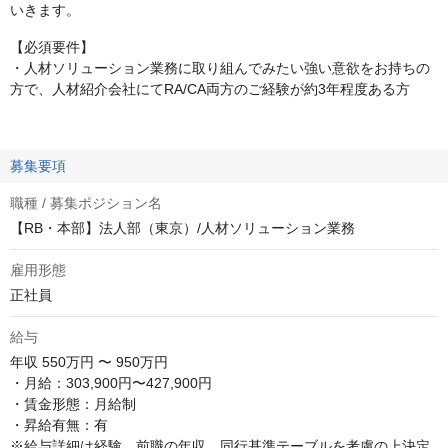
いきます。
【必須要件】
・人材ソリューション業務に取り組んでみたい強い意欲をお持ちの
方で、人材紹介会社にてRA/CA両方のご経験が約3年程度ある方
募集要項
職種 / 募集ポジション名
【RB・本部】法人部（東京）/人材ソリューション業務
雇用形態
正社員
給与
年収
550万円 〜 950万円
・月給：303,900円〜427,900円

・賃金形態：月給制

・昇給有無：有

※給与詳細は経験、前職の年収、同行基準テーブルを考慮の上決定