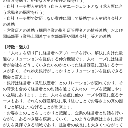
の背景を探り、必要な人材の要件定義を行う）
・自社サーチ型人材紹介（自ら人材エージェントとなり求人票に合
う求職者の探索を行う）
・自社サーチ型で対応しない案件に関して提携する人材紹介会社と
の連携
・営業店との連携（採用企業の取引店管理者との情報連携）および
関係部署（業務上関連する本部部署や関連会社）等との連携
【特徴・魅力】
・「人材」を切り口に経営者へアプローチを行い、解決に向けた最
適なソリューションを提供する仲介機能です。人材ニーズには経営
者が会社をどうしていきたいのかといった経営課題に直結するケー
スが多く、それゆえ銀行がしっかりとソリューションを提供できる
機会と言えます。
・銀行は経営者（意思決定者）とのリレーションが図れており、そ
の背景も含めて経営者との対話を通じて人材のニーズを把握しやす
い立場にあります。また、人材を起点に他のニーズや課題に至るケ
ースもあり、それらの課題解決に取り組むことでお客さまの真の困
りごと解決につなげることが出来ます。
・お客さまのことをしっかりと把握し、企業の経営者と対話を行い
ながら、あるべき姿を模索していく。このような業務はまさに銀行
が力を発揮できる領域であり、担当者の成長にも大きくつながって