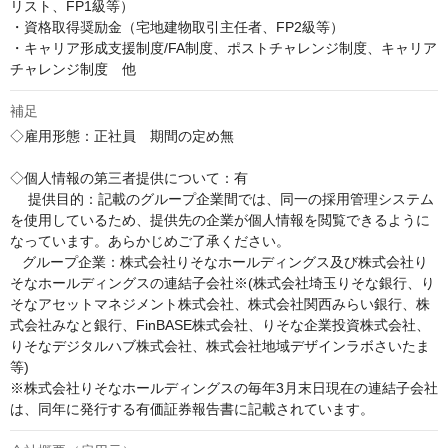
リスト、FP1級等）

・資格取得奨励金（宅地建物取引主任者、FP2級等）

・キャリア形成支援制度/FA制度、ポストチャレンジ制度、キャリア
チャレンジ制度　他
補足
◇雇用形態：正社員　期間の定め無

◇個人情報の第三者提供について：有

　 提供目的：記載のグループ企業間では、同一の採用管理システム
を使用しているため、提供先の企業が個人情報を閲覧できるように
なっています。あらかじめご了承ください。

   グループ企業：株式会社りそなホールディングス及び株式会社り
そなホールディングスの連結子会社※(株式会社埼玉りそな銀行、り
そなアセットマネジメント株式会社、株式会社関西みらい銀行、株
式会社みなと銀行、FinBASE株式会社、りそな企業投資株式会社、
りそなデジタルハブ株式会社、株式会社地域デザインラボさいたま
等)

※株式会社りそなホールディングスの毎年3月末日現在の連結子会社
は、同年に発行する有価証券報告書に記載されています。