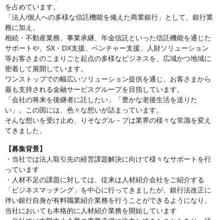
を占めています。
「法人/個人への多様な信託機能を備えた商業銀行」として、銀行業
務に加え、
相続・不動産業務、事業承継、年金信託といった信託機能を通じた
サポートや、SX・DX支援、ベンチャー支援、人財ソリューション
等お客さまのこまりごと起点の多様なビジネスを、広域かつ地域に
密着して展開しています。
ワンストップでの幅広いソリューション提供を通じ、お客さまから
最も支持される金融サービスグループを目指しています。
「会社の将来を後継者に託したい」「豊かな老後生活を送りた
い」。この国には、色々な想いが詰まっています。
そんな想いを受け止め、りそなグル－プは業界の様々な常識を変え
てきました。
【募集背景】
・当社では法人取引先の経営課題解決に向けて様々なサポートを行
っています
・人材不足の課題に対しては、従来は人材紹介会社をご紹介する
「ビジネスマッチング」を中心に行ってきましたが、銀行法改正に
伴い銀行自身が有料職業紹介業務を行うことができるようになり、
当社においても本格的に人材紹介業務を開始しています