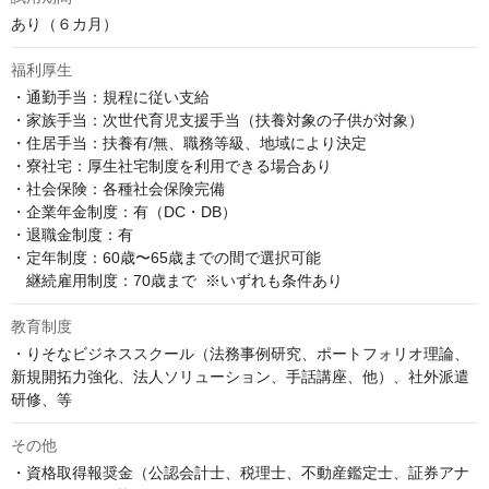
あり（６カ月）
福利厚生
・通勤手当：規程に従い支給

・家族手当：次世代育児支援手当（扶養対象の子供が対象）

・住居手当：扶養有/無、職務等級、地域により決定

・寮社宅：厚生社宅制度を利用できる場合あり

・社会保険：各種社会保険完備

・企業年金制度：有（DC・DB）

・退職金制度：有

・定年制度：60歳〜65歳までの間で選択可能  

　継続雇用制度：70歳まで  ※いずれも条件あり
教育制度
・りそなビジネススクール（法務事例研究、ポートフォリオ理論、
新規開拓力強化、法人ソリューション、手話講座、他）、社外派遣
研修、等
その他
・資格取得報奨金（公認会計士、税理士、不動産鑑定士、証券アナ