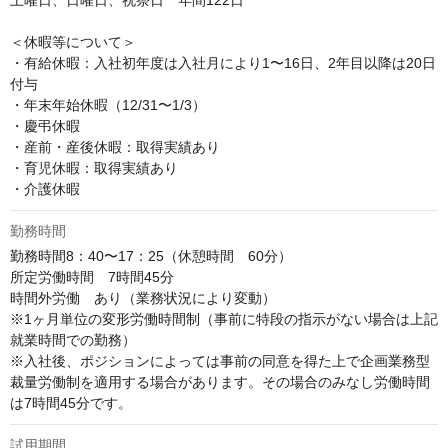
土曜日、日曜日、祝祭日　年間122日

＜休暇等について＞

・有給休暇：入社初年度は入社月により1〜16日、2年目以降は20日
付与

・年末年始休暇（12/31〜1/3）

・慶弔休暇

・産前・産後休暇：取得実績あり

・育児休暇：取得実績あり

・介護休暇
勤務時間
勤務時間8：40〜17：25（休憩時間　60分）

所定労働時間　7時間45分

時間外労働　あり（業務状況により変動）

※1ヶ月単位の変形労働時間制（事前に特段の指示がない場合は上記
就業時間での勤務）

※入社後、ポジションによっては事前の同意を得た上で企画業務型
裁量労働制を適用する場合があります。その場合のみなし労働時間
は7時間45分です。
試用期間