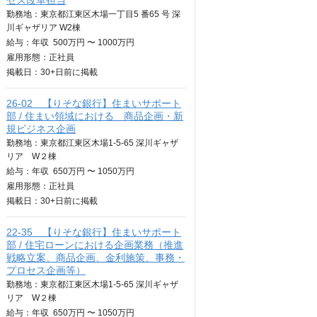
セス改革担当
勤務地：東京都江東区木場一丁目5 番65 号 深
川ギャザリア W2棟
給与：
年収
500万円 〜 1000万円
雇用形態：正社員
掲載日：
30+日
前に掲載
26‐02 【りそな銀行】住まいサポート
部 / 住まい領域における 商品企画・新
規ビジネス企画
勤務地：東京都江東区木場1-5-65 深川ギャザ
リア W２棟
給与：
年収
650万円 〜 1050万円
雇用形態：正社員
掲載日：
30+日
前に掲載
22-35 【りそな銀行】住まいサポート
部 / 住宅ローンにおける企画業務（推進
戦略立案、商品企画、金利施策、事務・
プロセス企画等）
勤務地：東京都江東区木場1-5-65 深川ギャザ
リア W２棟
給与：
年収
650万円 〜 1050万円