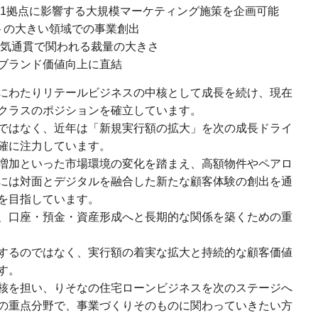
31拠点に影響する大規模マーケティング施策を企画可能
トの大きい領域での事業創出
一気通貫で関われる裁量の大きさ
ブランド価値向上に直結
にわたりリテールビジネスの中核として成長を続け、現在
クラスのポジションを確立しています。
ではなく、近年は「新規実行額の拡大」を次の成長ドライ
確に注力しています。
増加といった市場環境の変化を踏まえ、高額物件やペアロ
には対面とデジタルを融合した新たな顧客体験の創出を通
を目指しています。
、口座・預金・資産形成へと長期的な関係を築くための重
するのではなく、実行額の着実な拡大と持続的な顧客価値
す。
核を担い、りそなの住宅ローンビジネスを次のステージへ
の重点分野で、事業づくりそのものに関わっていきたい方