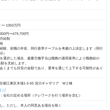
 〜 1050万円
00円〜479,700円

月給制

有

経験、前職の年収、同行基準テーブルを考慮の上決定します（同行
示）

を選択した場合、裁量労働手当は職務の適用基準により職務給の
当額を支給します。

あくまでも目安の金額であり、選考を通じて上下する可能性があり
2 東京都江東区木場1-5-65 深川ギャザリア W２棟
認
：会社の定める場所（テレワークを行う場所を含む）
し。ただし、本人の同意ある場合を除く