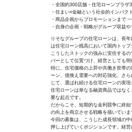
・全国約300店舗・住宅ローンプラザ
・住まい×金融という社会的インパク
・商品企画からプロモーションまで 
・自身の企画・戦略がグループ収益や
りそなグループの住宅ローンは、長年
は住宅ローン残高において国内トップ
こうしたストックの強みに安住するの
バーとして位置づけ、経営としても明
特に、住宅価格の上昇や共働き世帯の
ーン、借換え需要への対応強化、さら
じて、選ばれ続ける住宅ローンの実現
住宅ローンは単なる融資商品ではなく
要な起点です。
だからこそ、短期的な金利競争に終始
の向上を両立させる戦略を描いていま
今回の募集は、こうした成長領域の中
押し上げていくポジションです。経営