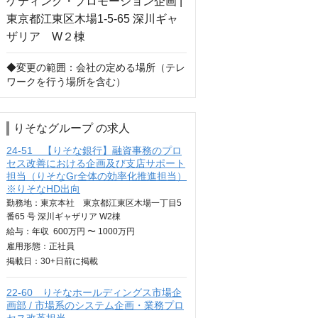
◆変更の範囲：会社の定める場所（テレ
ワークを行う場所を含む）
りそなグループ の求人
24-51 【りそな銀行】融資事務のプロ
セス改善における企画及び支店サポート
担当（りそなGr全体の効率化推進担当）
※りそなHD出向
勤務地：東京本社 東京都江東区木場一丁目5
番65 号 深川ギャザリア W2棟
給与：
年収
600万円 〜 1000万円
雇用形態：正社員
掲載日：
30+日
前に掲載
22-60 りそなホールディングス市場企
画部 / 市場系のシステム企画・業務プロ