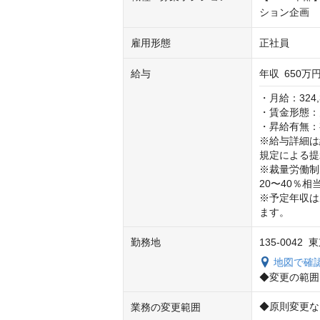
ション企画
雇用形態
正社員
給与
年収
650万円
・月給：324,3
・賃金形態：
・昇給有無：
※給与詳細は
規定による提
※裁量労働制
20〜40％相
※予定年収は
ます。
勤務地
135-004
地図で確
◆変更の範囲
◆原則変更な
業務の変更範囲