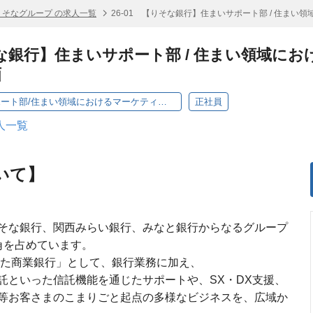
りそなグループ の求人一覧
26‐01 【りそな銀行】住まいサポート部 / 住ま
りそな銀行】住まいサポート部 / 住まい領域に
画
【RB・本部】住まいサポート部/住まい領域におけるマーケティング・プロモーション企画
正社員
人一覧
いて】
そな銀行、関西みらい銀行、みなと銀行からなるグループ
角を占めています。
えた商業銀行」として、銀行業務に加え、
託といった信託機能を通じたサポートや、SX・DX支援、
等お客さまのこまりごと起点の多様なビジネスを、広域か