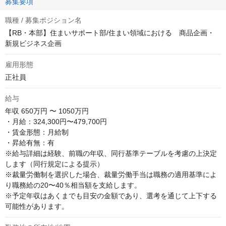
募集要項
職種 / 募集ポジション名
【RB・本部】住まいサポート部/住まい領域における 商品企画・
新規ビジネス企画
雇用形態
正社員
給与
年収
650万円 〜 1050万円
・月給：324,300円〜479,700円

・賃金形態：月給制

・昇給有無：有

※給与詳細は経験、前職の年収、同行基準テーブルを考慮の上決定
します（同行規定による提示）

※裁量労働制を選択した場合、裁量労働手当は職務の適用基準によ
り職務給の20〜40％相当額を支給します。

※予定年収はあくまでも目安の金額であり、選考を通じて上下する
可能性があります。