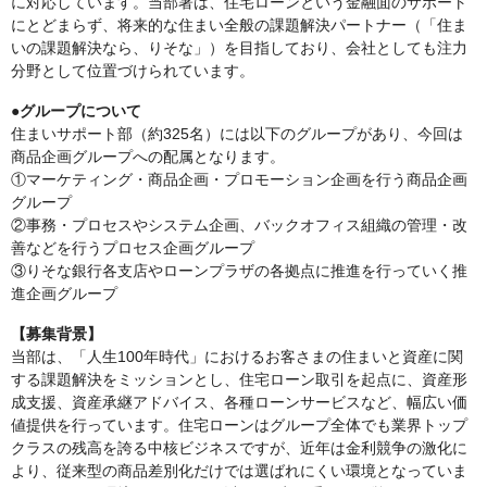
に対応しています。当部署は、住宅ローンという金融面のサポート
にとどまらず、将来的な住まい全般の課題解決パートナー（「住ま
いの課題解決なら、りそな」）を目指しており、会社としても注力
分野として位置づけられています。
●グループについて
住まいサポート部（約325名）には以下のグループがあり、今回は
商品企画グループへの配属となります。
①マーケティング・商品企画・プロモーション企画を行う商品企画
グループ
②事務・プロセスやシステム企画、バックオフィス組織の管理・改
善などを行うプロセス企画グループ
③りそな銀行各支店やローンプラザの各拠点に推進を行っていく推
進企画グループ
【募集背景】
当部は、「人生100年時代」におけるお客さまの住まいと資産に関
する課題解決をミッションとし、住宅ローン取引を起点に、資産形
成支援、資産承継アドバイス、各種ローンサービスなど、幅広い価
値提供を行っています。住宅ローンはグループ全体でも業界トップ
クラスの残高を誇る中核ビジネスですが、近年は金利競争の激化に
より、従来型の商品差別化だけでは選ばれにくい環境となっていま