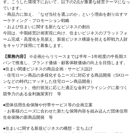
す。こうした環境下において、以下の2点が重要な経営テーマになっ
ています。
・商品力に加え、「なぜ当社を選ぶのか」という理由を創り出すマ
ーケティング・プロモーション戦略
・および住まいに関する新たなビジネスの創出
今回は、中期経営計画実現に向け、住まいビジネスのプラットフォ
ーム完成・高度化を見据え、新規ビジネス構築を担える即戦力人財
をキャリア採用にて募集します。
【業務内容】
※企画からリリースまでは半年～1年程度の中長期ス
パンで推進し、ブランド価値・顧客体験価値の向上を目指します。
●住まい関連ビジネスの商品企画・サービス設計
・住宅ローン商品の多様化するニーズに対応する商品開発（SXロー
ンなどの時代にマッチした住宅ローン商品開発）
・マーケット、他行状況に応じた適正な金利プライシングに基づく
競争力のある金利施策実行 等
●団体信用生命保険や付帯サービス等の企画立案
・お客様のニーズに合わせた新たな保障内容を組み込んだ団体信用
生命保険の新商品開発 等
●住まいに関する新規ビジネスの構想・立ち上げ