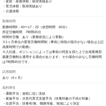
・産前・産後休暇：取得実績あり

・育児休暇：取得実績あり

・介護休暇
勤務時間
勤務時間8：40〜17：25（休憩時間　60分）

所定労働時間　7時間45分

時間外労働　あり（業務状況により変動）

※1ヶ月単位の変形労働時間制（事前に特段の指示がない場合は上記
就業時間での勤務）

※入社後、ポジションによっては事前の同意を得た上で企画業務型
裁量労働制を適用する場合があります。その場合のみなし労働時間
は7時間45分です。
試用期間
あり（6ヶ月）
福利厚生
・通勤手当：規程に従い支給

・家族手当：次世代育児支援手当（扶養対象の子供が対象）

・住居手当：扶養有/無、職務等級、地域により決定
