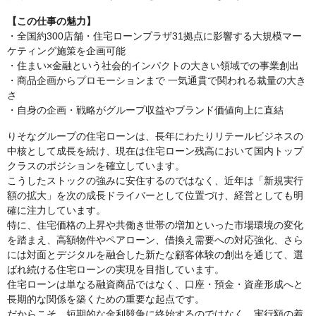
【この仕事の魅力】
・全国約300店舗・住宅ローンプラザ31拠点に影響する大規模マー
ケティング施策を企画可能
・住まい×金融という社会的インパクトの大きい領域での事業創出
・商品企画からプロモーションまで 一気通貫で関われる裁量の大き
さ
・自身の企画・戦略がグループ収益やブランド価値向上に直結
りそなグループの住宅ローンは、長年にわたりリテールビジネスの
中核として成長を続け、現在は住宅ローン残高において国内トップ
クラスのポジションを確立しています。
こうしたストックの強みに安住するのではなく、近年は「新規実行
額の拡大」を次の成長ドライバーとして位置づけ、経営としても明
確に注力しています。
特に、住宅価格の上昇や共働き世帯の増加といった市場環境の変化
を踏まえ、高額物件やペアローン、借換え需要への対応強化、さら
には対面とデジタルを融合した新たな顧客体験の創出を通じて、選
ばれ続ける住宅ローンの実現を目指しています。
住宅ローンは単なる融資商品ではなく、口座・預金・資産形成へと
長期的な関係を築くための重要な起点です。
だからこそ、短期的な金利競争に終始するのではなく、実行額の着