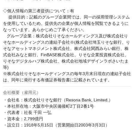
◇個人情報の第三者提供について：有

　 提供目的：記載のグループ企業間では、同一の採用管理システム
を使用しているため、提供先の企業が個人情報を閲覧できるように
なっています。あらかじめご了承ください。

   グループ企業：株式会社りそなホールディングス及び株式会社り
そなホールディングスの連結子会社※(株式会社埼玉りそな銀行、り
そなアセットマネジメント株式会社、株式会社関西みらい銀行、株
式会社みなと銀行、FinBASE株式会社、りそな企業投資株式会社、
りそなデジタルハブ株式会社、株式会社地域デザインラボさいたま
等)

※株式会社りそなホールディングスの毎年3月末日現在の連結子会社
は、同年に発行する有価証券報告書に記載されています。
会社概要（雇用元）
・会社名：株式会社りそな銀行（Resona Bank, Limited.）

・本社所在地：大阪市中央区備後町2丁目2番1号

・代表者：社長 千田 一弘

・資本金：2,799億円

・設立日：1918年5月15日（営業開始日2003年3月3日）