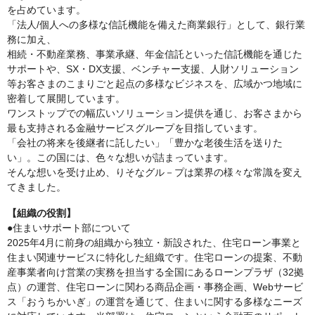
を占めています。
「法人/個人への多様な信託機能を備えた商業銀行」として、銀行業
務に加え、
相続・不動産業務、事業承継、年金信託といった信託機能を通じた
サポートや、SX・DX支援、ベンチャー支援、人財ソリューション
等お客さまのこまりごと起点の多様なビジネスを、広域かつ地域に
密着して展開しています。
ワンストップでの幅広いソリューション提供を通じ、お客さまから
最も支持される金融サービスグループを目指しています。
「会社の将来を後継者に託したい」「豊かな老後生活を送りた
い」。この国には、色々な想いが詰まっています。
そんな想いを受け止め、りそなグル－プは業界の様々な常識を変え
てきました。
【組織の役割】
●住まいサポート部について
2025年4月に前身の組織から独立・新設された、住宅ローン事業と
住まい関連サービスに特化した組織です。住宅ローンの提案、不動
産事業者向け営業の実務を担当する全国にあるローンプラザ（32拠
点）の運営、住宅ローンに関わる商品企画・事務企画、Webサービ
ス「おうちかいぎ」の運営を通じて、住まいに関する多様なニーズ