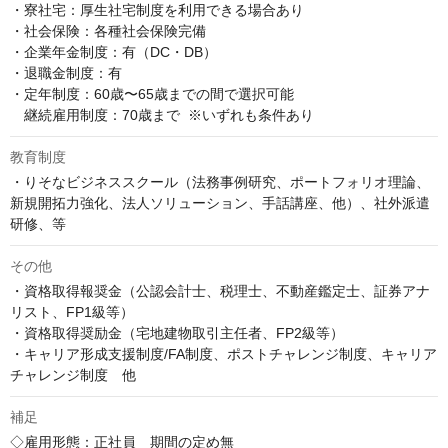
・寮社宅：厚生社宅制度を利用できる場合あり

・社会保険：各種社会保険完備

・企業年金制度：有（DC・DB）

・退職金制度：有

・定年制度：60歳〜65歳までの間で選択可能  

　継続雇用制度：70歳まで  ※いずれも条件あり
教育制度
・りそなビジネススクール（法務事例研究、ポートフォリオ理論、
新規開拓力強化、法人ソリューション、手話講座、他）、社外派遣
研修、等
その他
・資格取得報奨金（公認会計士、税理士、不動産鑑定士、証券アナ
リスト、FP1級等）

・資格取得奨励金（宅地建物取引主任者、FP2級等）

・キャリア形成支援制度/FA制度、ポストチャレンジ制度、キャリア
チャレンジ制度　他
補足
◇雇用形態：正社員　期間の定め無
