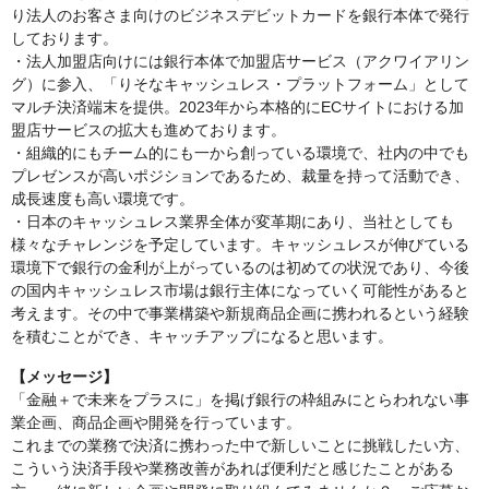
り法人のお客さま向けのビジネスデビットカードを銀行本体で発行
しております。
・法人加盟店向けには銀行本体で加盟店サービス（アクワイアリン
グ）に参入、「りそなキャッシュレス・プラットフォーム」として
マルチ決済端末を提供。2023年から本格的にECサイトにおける加
盟店サービスの拡大も進めております。
・組織的にもチーム的にも一から創っている環境で、社内の中でも
プレゼンスが高いポジションであるため、裁量を持って活動でき、
成長速度も高い環境です。
・日本のキャッシュレス業界全体が変革期にあり、当社としても
様々なチャレンジを予定しています。キャッシュレスが伸びている
環境下で銀行の金利が上がっているのは初めての状況であり、今後
の国内キャッシュレス市場は銀行主体になっていく可能性があると
考えます。その中で事業構築や新規商品企画に携われるという経験
を積むことができ、キャッチアップになると思います。
【メッセージ】
「金融＋で未来をプラスに」を掲げ銀行の枠組みにとらわれない事
業企画、商品企画や開発を行っています。
これまでの業務で決済に携わった中で新しいことに挑戦したい方、
こういう決済手段や業務改善があれば便利だと感じたことがある