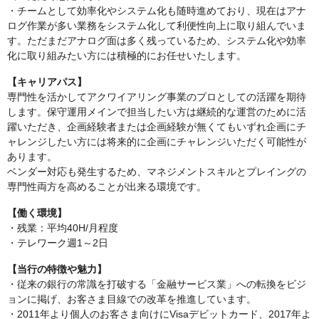
・チームとして効率化やシステム化も随時進めており、現在はアナ
ログ作業が多い業務をシステム化して利便性向上に取り組んでいま
す。ただまだアナログ面は多く残っているため、システム化や効率
化に取り組みたい方には積極的にお任せいたします。
【キャリアパス】
専門性を活かしてアクワイアリング事業のプロとしての活躍を期待
します。保守運用メインで担当したい方は継続的な運営のために活
躍いただき、企画経験者または企画経験が無くてもいずれ企画にチ
ャレンジしたい方には将来的に企画にチャレンジいただく可能性が
あります。
ベンダー対応も発生するため、マネジメントスキルとプレイングの
専門性両方を高めることが出来る環境です。
【働く環境】
・残業：平均40H/月程度
・テレワーク週1～2日
【当行の特徴や魅力】
・従来の銀行の常識を打破する「金融サービス業」への転換をビジ
ョンに掲げ、お客さま目線での改革を推進しています。
・2011年より個人のお客さま向けにVisaデビットカード、2017年よ