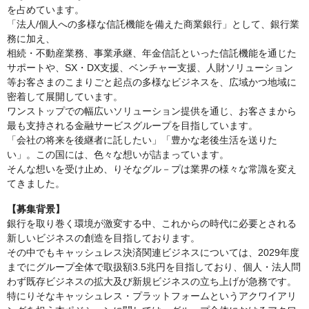
を占めています。
「法人/個人への多様な信託機能を備えた商業銀行」として、銀行業
務に加え、
相続・不動産業務、事業承継、年金信託といった信託機能を通じた
サポートや、SX・DX支援、ベンチャー支援、人財ソリューション
等お客さまのこまりごと起点の多様なビジネスを、広域かつ地域に
密着して展開しています。
ワンストップでの幅広いソリューション提供を通じ、お客さまから
最も支持される金融サービスグループを目指しています。
「会社の将来を後継者に託したい」「豊かな老後生活を送りた
い」。この国には、色々な想いが詰まっています。
そんな想いを受け止め、りそなグル－プは業界の様々な常識を変え
てきました。
【募集背景】
銀行を取り巻く環境が激変する中、これからの時代に必要とされる
新しいビジネスの創造を目指しております。
その中でもキャッシュレス決済関連ビジネスについては、2029年度
までにグループ全体で取扱額3.5兆円を目指しており、個人・法人問
わず既存ビジネスの拡大及び新規ビジネスの立ち上げが急務です。
特にりそなキャッシュレス・プラットフォームというアクワイアリ