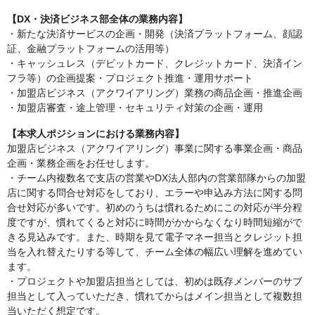
【DX・決済ビジネス部全体の業務内容】
・新たな決済サービスの企画・開発（決済プラットフォーム、顔認
証、金融プラットフォームの活用等）
・キャッシュレス（デビットカード、クレジットカード、決済イン
フラ等）の企画提案・プロジェクト推進・運用サポート
・加盟店ビジネス（アクワイアリング）業務の商品企画・推進企画
・加盟店審査・途上管理・セキュリティ対策の企画・運用
【本求人ポジションにおける業務内容】
加盟店ビジネス（アクワイアリング）事業に関する事業企画・商品
企画・業務企画をお任せします。
・チーム内複数名で支店の営業やDX法人部内の営業部隊からの加盟
店に関する問合せ対応をしており、エラーや申込み方法に関する問
合せ対応が多いです。初めのうちは慣れるためにこの対応が半分程
度ですが、慣れてくると対応に時間がかからなくなり時間短縮がで
きる見込みです。また、時期を見て電子マネー担当とクレジット担
当を入れ替えたりする等して、チーム全体の幅広い理解を進めてい
ます。
・プロジェクトや加盟店担当としては、初めは既存メンバーのサブ
担当として入っていただき、慣れてからはメイン担当として複数担
当いただく想定です。