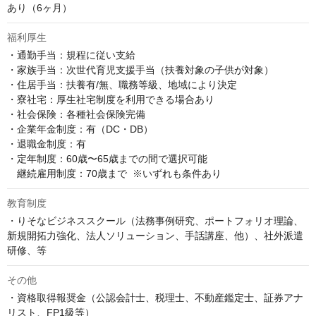
あり（6ヶ月）
福利厚生
・通勤手当：規程に従い支給

・家族手当：次世代育児支援手当（扶養対象の子供が対象）

・住居手当：扶養有/無、職務等級、地域により決定

・寮社宅：厚生社宅制度を利用できる場合あり

・社会保険：各種社会保険完備

・企業年金制度：有（DC・DB）

・退職金制度：有

・定年制度：60歳〜65歳までの間で選択可能  

　継続雇用制度：70歳まで  ※いずれも条件あり
教育制度
・りそなビジネススクール（法務事例研究、ポートフォリオ理論、
新規開拓力強化、法人ソリューション、手話講座、他）、社外派遣
研修、等
その他
・資格取得報奨金（公認会計士、税理士、不動産鑑定士、証券アナ
リスト、FP1級等）
