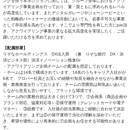
ングを担う本ポジションに関しては、グループ全体におけるアクワ
イアリング事業企画を行っており、量・質ともに求められるレベル
が高度化しています。またデジタルガレージやジェーシービーとい
った戦略的パートナーとの価値共創においても、必要不可欠な事業
として存在感を高めています。そこでより専門性を有した方にjoin頂
き、アクワイアリング事業の更なる拡大高度化を実現したく、ご活
躍いただける方を求めております。
【配属部署】
りそなホールディングス DX法人部 （兼 りそな銀行 DX・決
済ビジネス部）決済イノベーション推進Gr
・アクワイアリング企画チームへの配属を想定しております。
・チームは14名で構成されています。14名のうちキャリア入社がが
6名で、プロパー社員とお互いの経験や知見を融合させながら事業企
画・業務推進を行っております。 チームの雰囲気は和気あいあいと
しながら意見も言いやすく、フラットな環境です。
・チーム内の業務分担は大きく分けて3つで、①企画系（商品企画や
ブランド対応、協業対応等）②保守運用（クレジットカードや電子
マネー）、③総務です。入社後の担当業務はご経験に合わせて決定
いたしますが、まずは②の保守運用で当社の理解を深めていただ
き、希望や適性により将来的に①企画をお任せする可能性がありま
す。