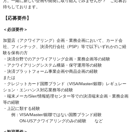
方。一緒に新しい企画や開発に取り組んでみませんか？ ご応募お
待ちしております。
【応募要件】
＜必須要件＞
加盟店（アクワイアリング）企画・業務企画において、カード会
社、フィンテック、決済代行会社（PSP）等で以下いずれかのご経
験を保有の方
・決済分野でのアクワイアリング企画・業務企画等の経験
・アクワイアリングシステム構築・保守運用等の経験
・決済プラットフォーム事業企画や商品企画の経験
または
・クレジットカード国際ブランド（VISA/Master/銀聯）レギュレー
ション・エンハンス対応業務等の経験
・端末メーカ/SIer/情報処理センター等での決済端末企画・業務企画
等の経験
・上記に類する経験
例：VISA/Master/銀聯ではない国際ブランド経験
ON-USアクワイアリングのみの経験 など
＜歓迎要件＞