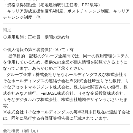
・資格取得奨励金（宅地建物取引主任者、FP2級等）

・キャリア形成支援制度/FA制度、ポストチャレンジ制度、キャリア
チャレンジ制度　他
補足
◇雇用形態：正社員　期間の定め無

◇個人情報の第三者提供について：有

　 提供目的：記載のグループ企業間では、同一の採用管理システム
を使用しているため、提供先の企業が個人情報を閲覧できるように
なっています。あらかじめご了承ください。

   グループ企業：株式会社りそなホールディングス及び株式会社り
そなホールディングスの連結子会社※(株式会社埼玉りそな銀行、り
そなアセットマネジメント株式会社、株式会社関西みらい銀行、株
式会社みなと銀行、FinBASE株式会社、りそな企業投資株式会社、
りそなデジタルハブ株式会社、株式会社地域デザインラボさいたま
等)

※株式会社りそなホールディングスの毎年3月末日現在の連結子会社
は、同年に発行する有価証券報告書に記載されています。
会社概要（雇用元）