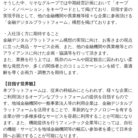
そうした中、りそなグループでは中期経営計画において「オープ
ン・イノベーション」をキーワードとして掲げており、目指す姿の
実現手段として、他の金融機関や異業種等様々な企業に参画頂ける
「金融デジタルプラットフォーム」構想を掲げております。
・入社頂く方に期待すること
金融デジタルプラットフォーム構想の実現に向け、お客さまの視点
に立った商品・サービス企画、また、他の金融機関や異業種等との
アライアンスに向けた企画・協議等を行って頂きます。
また、業務を行う上では、既存のルールや固定観念に囚われない柔
軟な発想力や、多くの関係者とのコミュニケーションを経て、最適
解を導く企画力・調整力を期待します。
【目指す世界観】
本プラットフォームは、従来の枠組みにとらわれず、様々な企業に
ご利用頂けるオープンなプラットフォームの提供を目指すもので
す。地域金融機関や一般事業法人等の利用企業は、金融デジタルプ
ラットフォームを活用することで、革新的なテクノロジーを有する
企業が持つ多種多様なサービスを容易に利用することが可能になり
ます。また、機能提供を行うフィンテック企業等にとっては、自社
の機能・サービスを地域金融機関等の幅広い参加者を通じて日本全
国へお届けすることが可能になります。