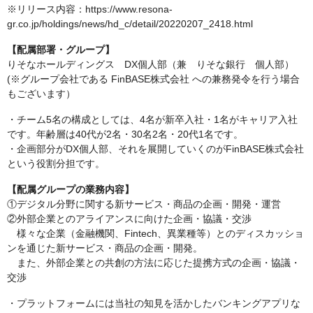
※リリース内容：https://www.resona-
gr.co.jp/holdings/news/hd_c/detail/20220207_2418.html
【配属部署・グループ】
りそなホールディングス DX個人部（兼 りそな銀行 個人部）
(※グループ会社である FinBASE株式会社 への兼務発令を行う場合
もございます）
・チーム5名の構成としては、4名が新卒入社・1名がキャリア入社
です。年齢層は40代が2名・30名2名・20代1名です。
・企画部分がDX個人部、それを展開していくのがFinBASE株式会社
という役割分担です。
【配属グループの業務内容】
①デジタル分野に関する新サービス・商品の企画・開発・運営
②外部企業とのアライアンスに向けた企画・協議・交渉
様々な企業（金融機関、Fintech、異業種等）とのディスカッショ
ンを通じた新サービス・商品の企画・開発。
また、外部企業との共創の方法に応じた提携方式の企画・協議・
交渉
・プラットフォームには当社の知見を活かしたバンキングアプリな