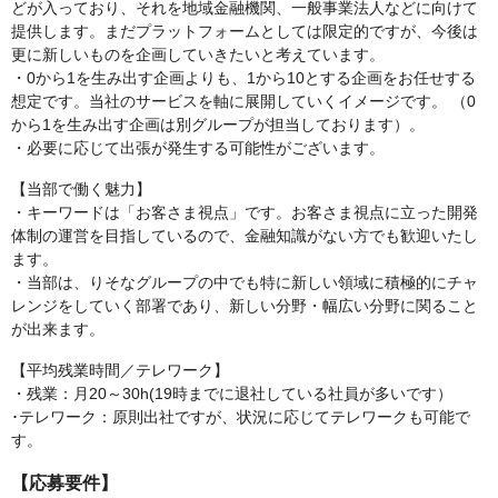
どが入っており、それを地域金融機関、一般事業法人などに向けて
提供します。まだプラットフォームとしては限定的ですが、今後は
更に新しいものを企画していきたいと考えています。
・0から1を生み出す企画よりも、1から10とする企画をお任せする
想定です。当社のサービスを軸に展開していくイメージです。 （0
から1を生み出す企画は別グループが担当しております）。
・必要に応じて出張が発生する可能性がございます。
【当部で働く魅力】
・キーワードは「お客さま視点」です。お客さま視点に立った開発
体制の運営を目指しているので、金融知識がない方でも歓迎いたし
ます。
・当部は、りそなグループの中でも特に新しい領域に積極的にチャ
レンジをしていく部署であり、新しい分野・幅広い分野に関ること
が出来ます。
【平均残業時間／テレワーク】
・残業：月20～30h(19時までに退社している社員が多いです）
･テレワーク：原則出社ですが、状況に応じてテレワークも可能で
す。
【応募要件】