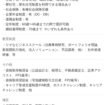
・寮社宅：厚生社宅制度を利用できる場合あり

・社会保険：各種社会保険完備

・企業年金制度：有（DC・DB）

・退職金制度：有

・定年制度：60歳〜65歳までの間で選択可能  

　継続雇用制度：70歳まで  ※いずれも条件あり
教育制度
・りそなビジネススクール（法務事例研究、ポートフォリオ理論、
新規開拓力強化、法人ソリューション、手話講座、他）、社外派遣
研修、等
その他
・資格取得報奨金（公認会計士、税理士、不動産鑑定士、証券アナ
リスト、FP1級等）

・資格取得奨励金（宅地建物取引主任者、FP2級等）

・キャリア形成支援制度/FA制度、ポストチャレンジ制度、キャリア
チャレンジ制度　他
補足