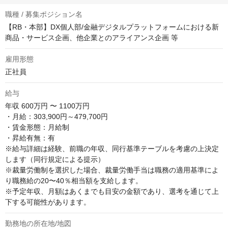
職種 / 募集ポジション名
【RB・本部】DX個人部/金融デジタルプラットフォームにおける新
商品・サービス企画、他企業とのアライアンス企画 等
雇用形態
正社員
給与
年収
600万円 〜 1100万円
・月給：303,900円～479,700円

・賃金形態：月給制

・昇給有無：有

※給与詳細は経験、前職の年収、同行基準テーブルを考慮の上決定
します（同行規定による提示）

※裁量労働制を選択した場合、裁量労働手当は職務の適用基準によ
り職務給の20〜40％相当額を支給します。

※予定年収、月額はあくまでも目安の金額であり、選考を通じて上
下する可能性があります。
勤務地の所在地/地図