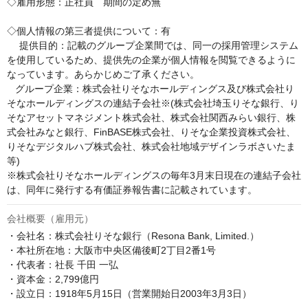
◇雇用形態：正社員　期間の定め無

◇個人情報の第三者提供について：有

　 提供目的：記載のグループ企業間では、同一の採用管理システム
を使用しているため、提供先の企業が個人情報を閲覧できるように
なっています。あらかじめご了承ください。

   グループ企業：株式会社りそなホールディングス及び株式会社り
そなホールディングスの連結子会社※(株式会社埼玉りそな銀行、り
そなアセットマネジメント株式会社、株式会社関西みらい銀行、株
式会社みなと銀行、FinBASE株式会社、りそな企業投資株式会社、
りそなデジタルハブ株式会社、株式会社地域デザインラボさいたま
等)

※株式会社りそなホールディングスの毎年3月末日現在の連結子会社
は、同年に発行する有価証券報告書に記載されています。
会社概要（雇用元）
・会社名：株式会社りそな銀行（Resona Bank, Limited.）

・本社所在地：大阪市中央区備後町2丁目2番1号

・代表者：社長 千田 一弘

・資本金：2,799億円

・設立日：1918年5月15日（営業開始日2003年3月3日）