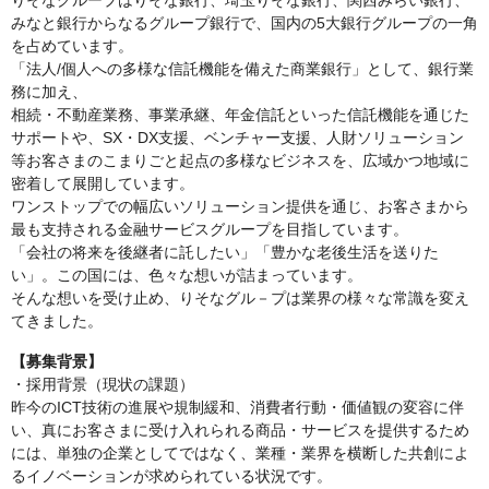
りそなグループはりそな銀行、埼玉りそな銀行、関西みらい銀行、
みなと銀行からなるグループ銀行で、国内の5大銀行グループの一角
を占めています。
「法人/個人への多様な信託機能を備えた商業銀行」として、銀行業
務に加え、
相続・不動産業務、事業承継、年金信託といった信託機能を通じた
サポートや、SX・DX支援、ベンチャー支援、人財ソリューション
等お客さまのこまりごと起点の多様なビジネスを、広域かつ地域に
密着して展開しています。
ワンストップでの幅広いソリューション提供を通じ、お客さまから
最も支持される金融サービスグループを目指しています。
「会社の将来を後継者に託したい」「豊かな老後生活を送りた
い」。この国には、色々な想いが詰まっています。
そんな想いを受け止め、りそなグル－プは業界の様々な常識を変え
てきました。
【募集背景】
・採用背景（現状の課題）
昨今のICT技術の進展や規制緩和、消費者行動・価値観の変容に伴
い、真にお客さまに受け入れられる商品・サービスを提供するため
には、単独の企業としてではなく、業種・業界を横断した共創によ
るイノベーションが求められている状況です。