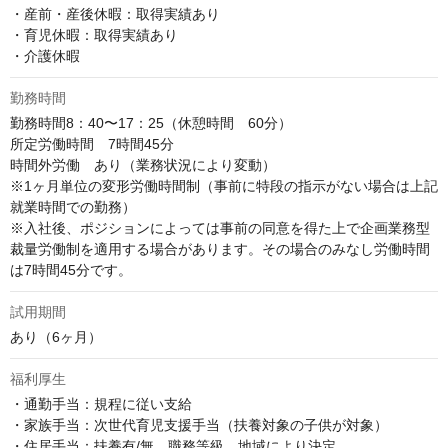
・産前・産後休暇：取得実績あり

・育児休暇：取得実績あり

・介護休暇
勤務時間
勤務時間8：40〜17：25（休憩時間　60分）

所定労働時間　7時間45分

時間外労働　あり（業務状況により変動）

※1ヶ月単位の変形労働時間制（事前に特段の指示がない場合は上記
就業時間での勤務）

※入社後、ポジションによっては事前の同意を得た上で企画業務型
裁量労働制を適用する場合があります。その場合のみなし労働時間
は7時間45分です。
試用期間
あり（6ヶ月）
福利厚生
・通勤手当：規程に従い支給

・家族手当：次世代育児支援手当（扶養対象の子供が対象）

・住居手当：扶養有/無、職務等級、地域により決定
