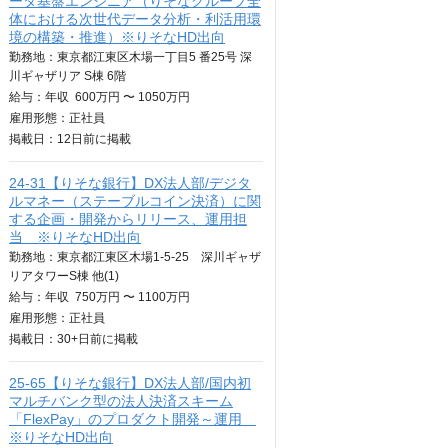
ータ基盤エンジニア（りそなグループ全
体における次世代データ分析・利活用環
境の構築・推進）※りそなHD出向
勤務地：東京都江東区木場一丁目5 番25号 深
川ギャザリア S棟 6階
給与：
年収
600万円 〜 1050万円
雇用形態：正社員
掲載日：
12日
前に掲載
24-31【りそな銀行】DX法人部/デジタ
ルマネー（ステーブルコイン決済）に関
する企画・開発からリリース、運用担
当 ※りそなHD出向
勤務地：東京都江東区木場1-5-25 深川ギャザ
リアタワーS棟 他(1)
給与：
年収
750万円 〜 1100万円
雇用形態：正社員
掲載日：
30+日
前に掲載
25-65【りそな銀行】DX法人部/国内初
マルチバンク型の法人決済スキーム
「FlexPay」のプロダクト開発～運用
※りそなHD出向