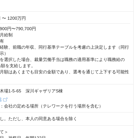
 〜 1200万円
00円〜790,700円

月給制

有

経験、前職の年収、同行基準テーブルを考慮の上決定します（同行
示）

を選択した場合、裁量労働手当は職務の適用基準により職務給の
当額を支給します。

月額はあくまでも目安の金額であり、選考を通じて上下する可能性
場1-5-65 深川ギャザリアS棟
認
：会社の定める場所（テレワークを行う場所を含む）
し。ただし、本人の同意ある場合を除く
て＞
