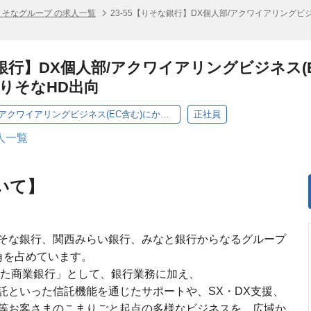
りそなグループ の求人一覧
23-55【りそな銀行】DX個人部/アクワイアリング
そな銀行】DX個人部/アクワイアリングビジネス
りそなHD出向
【RB・本部】DX個人部/アクワイアリングビジネス(EC含む)にかかる加盟店審査管理業務
正社員
人一覧
いて】
そな銀行、関西みらい銀行、みなと銀行からなるグループ
角を占めています。
えた商業銀行」として、銀行業務に加え、
託といった信託機能を通じたサポートや、SX・DX支援、
等お客さまのこまりごと起点の多様なビジネスを、広域か