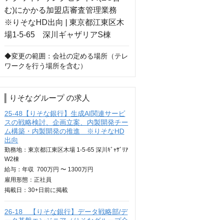
◆変更の範囲：会社の定める場所（テレ
ワークを行う場所を含む）
りそなグループ の求人
25-48【りそな銀行】生成AI関連サービ
スの戦略検討、企画立案、内製開発チー
ム構築・内製開発の推進 ※りそなHD
出向
勤務地：東京都江東区木場 1-5-65 深川ｷﾞｬｻﾞﾘｱ
W2棟
給与：
年収
700万円 〜 1300万円
雇用形態：正社員
掲載日：
30+日
前に掲載
26-18 【りそな銀行】データ戦略部/デ