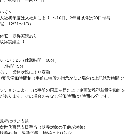
日、祝祭日　年間122日

いて＞

入社初年度は入社月により1〜16日、2年目以降は20日付与

12/31〜1/3）

休暇：取得実績あり

取得実績あり

0〜17：25（休憩時間　60分）

7時間45分

あり（業務状況により変動）

の変形労働時間制（事前に特段の指示がない場合は上記就業時間で
ジションによっては事前の同意を得た上で企画業務型裁量労働制を
があります。その場合のみなし労働時間は7時間45分です。
）
規程に従い支給

次世代育児支援手当（扶養対象の子供が対象）

扶養有/無、職務等級、地域により決定
