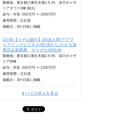
勤務地：東京都江東区木場1-5-25 深川ギャザ
リアタワーS棟 他(1)
給与：
年収
550万円 〜 1050万円
雇用形態：正社員
掲載日：
30+日
前に掲載
23-56【りそな銀行】DX法人部/アクワ
イアリングビジネス(EC含む)にかかる加
盟店企画業務 ※りそなHD出向
勤務地：東京都江東区木場1-5-65 深川ギャザ
リアW棟
給与：
年収
500万円 〜 1200万円
雇用形態：正社員
掲載日：
30+日
前に掲載
すべての求人を見る