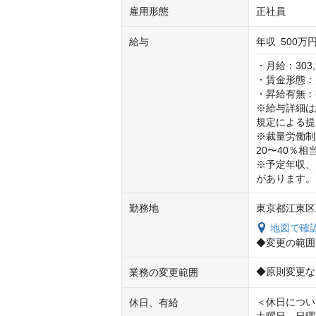
雇用形態
正社員
給与
年収
500万円
・月給：303,9
・賃金形態：
・昇給有無：
※給与詳細は
規定による提
※裁量労働制
20〜40％相
※予定年収、
があります。
勤務地
東京都江東区木
地図で確
◆変更の範囲
◆原則変更な
業務の変更範囲
＜休日につい
休日、有給