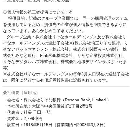
◇個人情報の第三者提供について：有

　 提供目的：記載のグループ企業間では、同一の採用管理システム
を使用しているため、提供先の企業が個人情報を閲覧できるように
なっています。あらかじめご了承ください。

   グループ企業：株式会社りそなホールディングス及び株式会社り
そなホールディングスの連結子会社※(株式会社埼玉りそな銀行、り
そなアセットマネジメント株式会社、株式会社関西みらい銀行、株
式会社みなと銀行、FinBASE株式会社、りそな企業投資株式会社、
りそなデジタルハブ株式会社、株式会社地域デザインラボさいたま
等)

※株式会社りそなホールディングスの毎年3月末日現在の連結子会社
は、同年に発行する有価証券報告書に記載されています。
会社概要（雇用元）
・会社名：株式会社りそな銀行（Resona Bank, Limited.）

・本社所在地：大阪市中央区備後町2丁目2番1号

・代表者：社長 千田 一弘

・資本金：2,799億円

・設立日：1918年5月15日（営業開始日2003年3月3日）