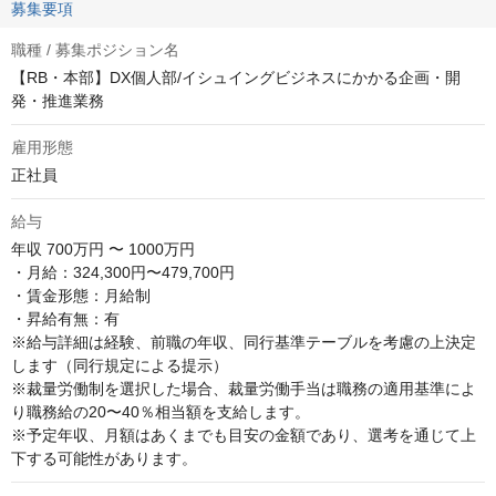
募集要項
職種 / 募集ポジション名
【RB・本部】DX個人部/イシュイングビジネスにかかる企画・開
発・推進業務
雇用形態
正社員
給与
年収
700万円 〜 1000万円
・月給：324,300円〜479,700円

・賃金形態：月給制

・昇給有無：有

※給与詳細は経験、前職の年収、同行基準テーブルを考慮の上決定
します（同行規定による提示）

※裁量労働制を選択した場合、裁量労働手当は職務の適用基準によ
り職務給の20〜40％相当額を支給します。

※予定年収、月額はあくまでも目安の金額であり、選考を通じて上
下する可能性があります。