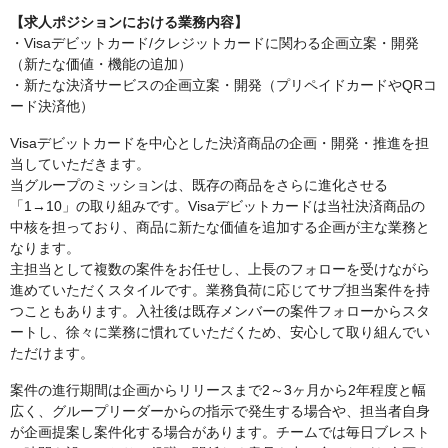
【求人ポジションにおける業務内容】
・Visaデビットカード/クレジットカードに関わる企画立案・開発
（新たな価値・機能の追加）
・新たな決済サービスの企画立案・開発（プリペイドカードやQRコ
ード決済他）
Visaデビットカードを中心とした決済商品の企画・開発・推進を担
当していただきます。
当グループのミッションは、既存の商品をさらに進化させる
「1→10」の取り組みです。Visaデビットカードは当社決済商品の
中核を担っており、商品に新たな価値を追加する企画が主な業務と
なります。
主担当として複数の案件をお任せし、上長のフォローを受けながら
進めていただくスタイルです。業務負荷に応じてサブ担当案件を持
つこともあります。入社後は既存メンバーの案件フォローからスタ
ートし、徐々に業務に慣れていただくため、安心して取り組んでい
ただけます。
案件の進行期間は企画からリリースまで2～3ヶ月から2年程度と幅
広く、グループリーダーからの指示で発生する場合や、担当者自身
が企画提案し案件化する場合があります。チームでは毎日ブレスト