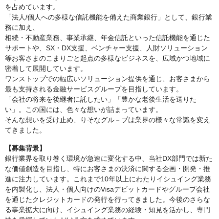
を占めています。
「法人/個人への多様な信託機能を備えた商業銀行」として、銀行業
務に加え、
相続・不動産業務、事業承継、年金信託といった信託機能を通じた
サポートや、SX・DX支援、ベンチャー支援、人財ソリューション
等お客さまのこまりごと起点の多様なビジネスを、広域かつ地域に
密着して展開しています。
ワンストップでの幅広いソリューション提供を通じ、お客さまから
最も支持される金融サービスグループを目指しています。
「会社の将来を後継者に託したい」「豊かな老後生活を送りた
い」。この国には、色々な想いが詰まっています。
そんな想いを受け止め、りそなグル－プは業界の様々な常識を変え
てきました。
【募集背景】
銀行業界を取り巻く環境が急速に変化する中、当社DX部門では新た
な価値創造を目指し、特にお客さまの決済に関する企画・開発・推
進に注力しています。これまで10年以上にわたりイシュイング業務
を内製化し、法人・個人向けのVisaデビットカードやグループ会社
を通じたクレジットカードの発行を行ってきました。今後のさらな
る事業拡大に向け、イシュイング業務の経験・知見を活かし、専門