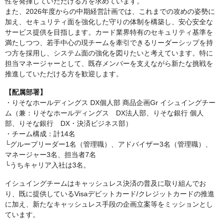
性を発揮していただける方を求めています。
また、2026年度からの中期経営計画では、これまでの攻めの姿勢に
加え、セキュリティ面を強化した守りの体制を構築し、安心安全な
サービス提供を目指します。カード業界特有のセキュリティ基準を
満たしつつ、若手中心の現チームを牽引できるリーダーシップを持
つ方を採用し、システム面の強化を図りたいと考えています。特に
担当マネージャーとして、既存メンバーを支えながら新たな挑戦を
推進していただける方を歓迎します。
【配属部署】
・りそなホールディングス DX個人部 商品企画Gr イシュイングチー
ム（兼：りそなホールディングス DX法人部、りそな銀行 個人
部、りそな銀行 DX・決済ビジネス部）
・チーム構成：計14名
└グループリーダー1名（管理職）、アドバイザー3名（管理職）、
マネージャー3名、担当者7名
└うちキャリア入社は3名。
イシュイングチームはキャッシュレス決済の普及に取り組んでお
り、既に提供しているVisaデビットカード/クレジットカードの推進
に加え、新たなキャッシュレス手段の企画立案等をミッションとし
ています。