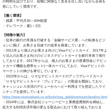
の時間を設けており、役職に関係なく意見を出し合いながら企画を
形にしていく環境です。
【働く環境】
・残業：平均月30～40H程度
・テレワーク：週1～2日
【特徴や魅力】
・従来の銀行の常識を打破する「金融サービス業」への転換をビジ
ョンに掲げ、お客さま目線での改革を推進しています。
・2011年より個人のお客さま向けにVisaデビットカード、2017年よ
り法人のお客さま向けのビジネスデビットカードを銀行本体で発行
しております。2017年からは、個人のお客さまの普通預金にデビッ
トカード機能を標準セット(一体カード)しており、Visaデビットの
マーケットの伸びを牽引しています。
・2023年からは、りそなデビットカードのアップグレードカード
「りそなデビットカード〈プレミアム〉」の取扱を開始しており、
キャッシュレス決済のデビューからヘビー利用までを想定したライ
ンナップを提供しています。
https://www.resonabank.co.jp/kojin/visa_debit/premium/landing.html
・2024年には、株式会社ジェーシービーと業務提携契約を締結し、
拡大するB2B決済市場の更なる取込みにむけて取り組んでおりま