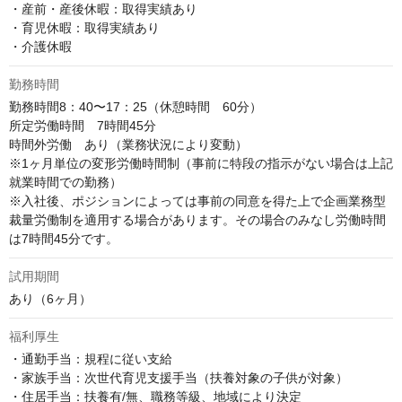
・産前・産後休暇：取得実績あり

・育児休暇：取得実績あり

・介護休暇
勤務時間
勤務時間8：40〜17：25（休憩時間　60分）

所定労働時間　7時間45分

時間外労働　あり（業務状況により変動）

※1ヶ月単位の変形労働時間制（事前に特段の指示がない場合は上記
就業時間での勤務）

※入社後、ポジションによっては事前の同意を得た上で企画業務型
裁量労働制を適用する場合があります。その場合のみなし労働時間
は7時間45分です。
試用期間
あり（6ヶ月）
福利厚生
・通勤手当：規程に従い支給

・家族手当：次世代育児支援手当（扶養対象の子供が対象）

・住居手当：扶養有/無、職務等級、地域により決定
