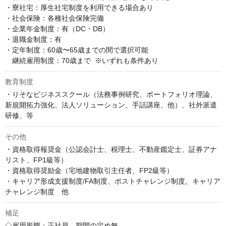
・寮社宅：厚生社宅制度を利用できる場合あり

・社会保険：各種社会保険完備

・企業年金制度：有（DC・DB）

・退職金制度：有

・定年制度：60歳〜65歳までの間で選択可能  

　継続雇用制度：70歳まで  ※いずれも条件あり
教育制度
・りそなビジネススクール（法務事例研究、ポートフォリオ理論、
新規開拓力強化、法人ソリューション、手話講座、他）、社外派遣
研修、等
その他
・資格取得報奨金（公認会計士、税理士、不動産鑑定士、証券アナ
リスト、FP1級等）

・資格取得奨励金（宅地建物取引主任者、FP2級等）

・キャリア形成支援制度/FA制度、ポストチャレンジ制度、キャリア
チャレンジ制度　他
補足
◇雇用形態：正社員　期間の定め無
