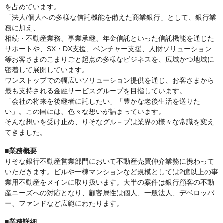
を占めています。
「法人/個人への多様な信託機能を備えた商業銀行」として、銀行業
務に加え、
相続・不動産業務、事業承継、年金信託といった信託機能を通じた
サポートや、SX・DX支援、ベンチャー支援、人財ソリューション
等お客さまのこまりごと起点の多様なビジネスを、広域かつ地域に
密着して展開しています。
ワンストップでの幅広いソリューション提供を通じ、お客さまから
最も支持される金融サービスグループを目指しています。
「会社の将来を後継者に託したい」「豊かな老後生活を送りた
い」。この国には、色々な想いが詰まっています。
そんな想いを受け止め、りそなグル－プは業界の様々な常識を変え
てきました。
■業務概要
りそな銀行不動産営業部門において不動産売買仲介業務に携わって
いただきます。ビルや一棟マンションなど規模としては2億以上の事
業用不動産をメインに取り扱います。大半の案件は銀行顧客の不動
産ニーズへの対応となり、顧客属性は個人、一般法人、デベロッパ
ー、ファンドなど広範にわたります。
■業務詳細