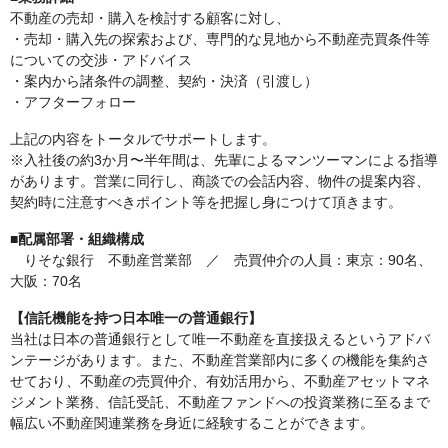
不動産の売却・購入を検討する顧客に対し、
・売却・購入先の探索および、専門的な見地から不動産売買条件等
についての交渉・アドバイス
・案内から諸条件の調整、契約・決済（引渡し）
・アフターフォロー
上記の内容をトータルでサポートします。
※入社後の約3か月〜半年間は、先輩によるマンツーマンによる指導
があります。営業に同行し、商談での会話内容、物件の提案内容、
契約時に注意すべきポイント等を把握し身につけて頂きます。
■配属部署・組織構成
りそな銀行 不動産営業部 ／ 売買仲介の人員：東京：90名、
大阪：70名
【信託機能を持つ日本唯一の普通銀行】
当社は日本の普通銀行として唯一不動産を直接扱えるというアドバ
ンテージがあります。また、不動産営業部内に多くの機能を集約さ
せており、不動産の売買仲介、有効活用から、不動産アセットマネ
ジメント業務、信託受託、不動産ファンドへの投資業務に至るまで
幅広い不動産関連業務を身近に経験することができます。