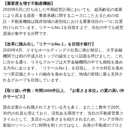
【重要度を増す不動産機能】
2020年5月に打ち出した中期経営計画においても、超高齢化の進展
により高まる資産・事業承継に関するニーズにこたえるための信
託・不動産機能は既存領域の差別化における重要項目の一つに位置
付けられています。リテールNo.1を目指す上で、当社の中でも経営
資源が集中する分野です。
【改革に踏み出し「リテールNo.1」を目指す銀行】
2020年4月、りそなホールディングス社長に南が就任し、大手金融
機関では初の平成入社トップの誕生となり話題を呼びました。これ
に分かる通り、りそなグループは大手金融機関の中でも挑戦を進め
る方向にあります。「リテールNo.1」を目指し、スマホ対応を進め
つつ実店舗とネットの融合を進めるなど、地域の皆様に最も支持さ
れるグループを目指しています。
【取り扱い件数：年間1000件以上、『お客さま本位』の質の高い仲
介サービス】
競合企業から転職されてきている方も多く、またここ数年で20代、
30代の社員も増えており、活気ある環境です。当社の不動産営業ス
タイルとして、支店からお客さまを紹介されるため、テレアポ等の
新規のソーシングに時間を割くのではなく、自身が不動産のプロと