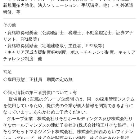
新規開拓力強化、法人ソリューション、手話講座、他）、社外派遣
研修、等
その他
・資格取得報奨金（公認会計士、税理士、不動産鑑定士、証券アナ
リスト、FP1級等）

・資格取得奨励金（宅地建物取引主任者、FP2級等）

・キャリア形成支援制度/FA制度、ポストチャレンジ制度、キャリア
チャレンジ制度　他
補足
◇雇用形態：正社員　期間の定め無

◇個人情報の第三者提供について：有

　 提供目的：記載のグループ企業間では、同一の採用管理システム
を使用しているため、提供先の企業が個人情報を閲覧できるように
なっています。あらかじめご了承ください。

   グループ企業：株式会社りそなホールディングス及び株式会社り
そなホールディングスの連結子会社※(株式会社埼玉りそな銀行、り
そなアセットマネジメント株式会社、株式会社関西みらいフィナン
シャルグループ、株式会社関西みらい銀行、株式会社みなと銀行、