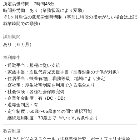
所定労働時間　7時間45分

時間外労働　あり（業務状況により変動）

※1ヶ月単位の変形労働時間制（事前に特段の指示がない場合は上記
就業時間での勤務）
試用期間
あり（６カ月）
福利厚生
・通勤手当：規程に従い支給

・家族手当：次世代育児支援手当（扶養対象の子供が対象）

・住居手当：扶養有/無、職務等級、地域により決定

・寮社宅：厚生社宅制度を利用できる場合あり

・社会保険：各種社会保険完備

・企業年金制度：有（DC・DB）

・退職金制度：有

・定年制度：60歳〜65歳までの間で選択可能  

　継続雇用制度：70歳まで  ※いずれも条件あり
教育制度
・りそなビジネススクール（法務事例研究、ポートフォリオ理論、