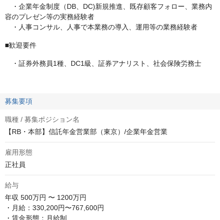
・企業年金制度（DB、DC)新規推進、既存顧客フォロー、業務内
容のプレゼン等の実務経験者
・人事コンサル、人事で本業務の導入、運用等の業務経験者
■歓迎要件
・証券外務員1種、DC1級、証券アナリスト、社会保険労務士
募集要項
職種 / 募集ポジション名
【RB・本部】信託年金営業部（東京）/企業年金営業
雇用形態
正社員
給与
年収
500万円 〜 1200万円
・月給：330,200円〜767,600円

・賃金形態：月給制
