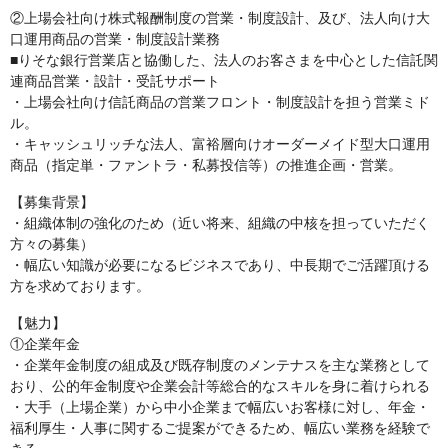
②上場会社向け株式報酬制度の営業・制度設計、及び、法人向け大
口運用商品の営業・制度設計業務
■りそな銀行営業店と協働した、法人のお客さまを中心とした信託関
連商品営業・設計・受託サポート
・上場会社向け信託商品の営業フロント・制度設計を担う営業ミド
ル。
・キャッシュリッチな法人、富裕層向けオーダーメイド型大口運用
商品（指定単・ファントラ・私募投信等）の推進企画・営業。
【募集背景】
・組織体制の強化のため（近い将来、組織の中核を担っていただく
方々の募集）
・幅広い知識が必要になるビジネスであり、中長期でご活躍頂ける
方を求めております。
【魅力】
①企業年金
・企業年金制度の組成及び既存制度のメンテナスを主な業務として
おり、公的年金制度や企業会計等総合的なスキルを身に着けられる
・大手（上場企業）から中小企業まで幅広いお客様に対し、年金・
福利厚生・人事に関するご提案ができるため、幅広い業務を経験で