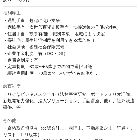
福利厚生
・通勤手当：規程に従い支給

・家族手当：次世代育児支援手当（扶養対象の子供が対象）

・住居手当：扶養有/無、職務等級、地域により決定

・寮社宅：厚生社宅制度を利用できる場合あり

・社会保険：各種社会保険完備

・企業年金制度：有（DC・DB）

・退職金制度：有

・定年制度：60歳〜65歳までの間で選択可能  

　継続雇用制度：70歳まで  ※いずれも条件あり
教育制度
・りそなビジネススクール（法務事例研究、ポートフォリオ理論、
新規開拓力強化、法人ソリューション、手話講座、他）、社外派遣
研修、等
その他
・資格取得報奨金（公認会計士、税理士、不動産鑑定士、証券アナ
リスト、FP1級等）
