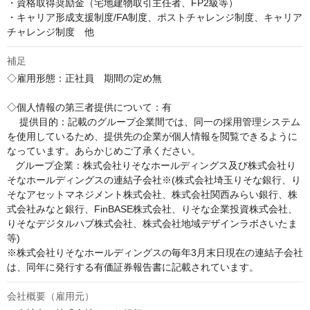
・資格取得奨励金（宅地建物取引主任者、FP2級等）

・キャリア形成支援制度/FA制度、ポストチャレンジ制度、キャリア
チャレンジ制度　他
補足
◇雇用形態：正社員　期間の定め無

◇個人情報の第三者提供について：有

　 提供目的：記載のグループ企業間では、同一の採用管理システム
を使用しているため、提供先の企業が個人情報を閲覧できるように
なっています。あらかじめご了承ください。

   グループ企業：株式会社りそなホールディングス及び株式会社り
そなホールディングスの連結子会社※(株式会社埼玉りそな銀行、り
そなアセットマネジメント株式会社、株式会社関西みらい銀行、株
式会社みなと銀行、FinBASE株式会社、りそな企業投資株式会社、
りそなデジタルハブ株式会社、株式会社地域デザインラボさいたま
等)

※株式会社りそなホールディングスの毎年3月末日現在の連結子会社
は、同年に発行する有価証券報告書に記載されています。
会社概要（雇用元）