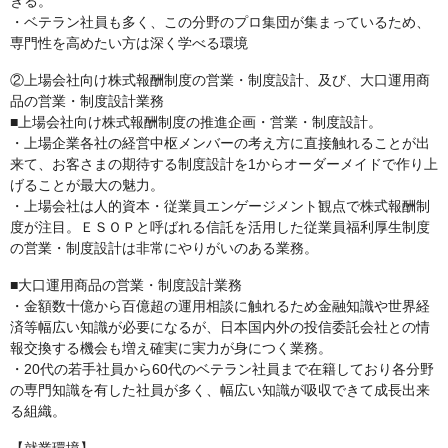
きる。
・ベテラン社員も多く、この分野のプロ集団が集まっているため、
専門性を高めたい方は深く学べる環境
②上場会社向け株式報酬制度の営業・制度設計、及び、大口運用商
品の営業・制度設計業務
■上場会社向け株式報酬制度の推進企画・営業・制度設計。
・上場企業各社の経営中枢メンバーの考え方に直接触れることが出
来て、お客さまの期待する制度設計を1からオーダーメイドで作り上
げることが最大の魅力。
・上場会社は人的資本・従業員エンゲージメント観点で株式報酬制
度が注目。ＥＳＯＰと呼ばれる信託を活用した従業員福利厚生制度
の営業・制度設計は非常にやりがいのある業務。
■大口運用商品の営業・制度設計業務
・金額数十億から百億超の運用相談に触れるため金融知識や世界経
済等幅広い知識が必要になるが、日本国内外の投信委託会社との情
報交換する機会も増え確実に実力が身につく業務。
・20代の若手社員から60代のベテラン社員まで在籍しており各分野
の専門知識を有した社員が多く、幅広い知識が吸収できて成長出来
る組織。