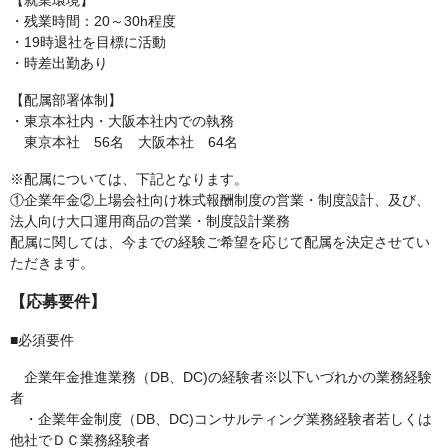
【就業環境】
・残業時間：20～30h程度
・19時退社を目標に活動
・時差出勤あり
【配属部署体制】
・東京本社内・大阪本社内での執務
東京本社 56名 大阪本社 64名
※配属については、下記となります。
①企業年金②上場会社向け株式報酬制度の営業・制度設計、及び、
法人向け大口運用商品の営業・制度設計業務
配属に関しては、今までの経験ご希望を応じて配属を決定させてい
ただきます。
【応募要件】
■必須要件
企業年金推進業務（DB、DC)の経験者※以下いづれかの業務経験
者
・企業年金制度（DB、DC)コンサルティング業務経験者若しくは
他社でＤＣ業務経験者