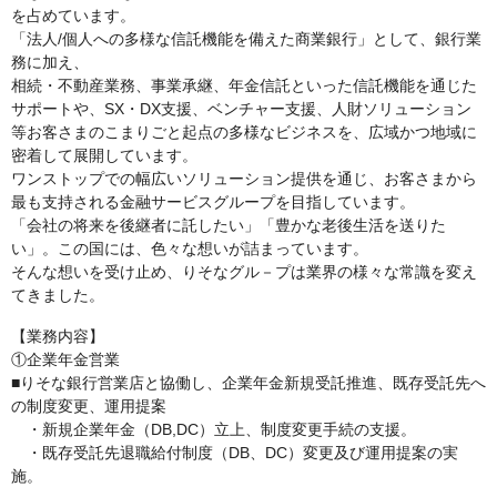
を占めています。
「法人/個人への多様な信託機能を備えた商業銀行」として、銀行業
務に加え、
相続・不動産業務、事業承継、年金信託といった信託機能を通じた
サポートや、SX・DX支援、ベンチャー支援、人財ソリューション
等お客さまのこまりごと起点の多様なビジネスを、広域かつ地域に
密着して展開しています。
ワンストップでの幅広いソリューション提供を通じ、お客さまから
最も支持される金融サービスグループを目指しています。
「会社の将来を後継者に託したい」「豊かな老後生活を送りた
い」。この国には、色々な想いが詰まっています。
そんな想いを受け止め、りそなグル－プは業界の様々な常識を変え
てきました。
【業務内容】
①企業年金営業
■りそな銀行営業店と協働し、企業年金新規受託推進、既存受託先へ
の制度変更、運用提案
・新規企業年金（DB,DC）立上、制度変更手続の支援。
・既存受託先退職給付制度（DB、DC）変更及び運用提案の実
施。