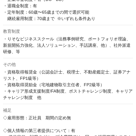
・退職金制度：有

・定年制度：60歳〜65歳までの間で選択可能  

　継続雇用制度：70歳まで  ※いずれも条件あり
教育制度
・りそなビジネススクール（法務事例研究、ポートフォリオ理論、
新規開拓力強化、法人ソリューション、手話講座、他）、社外派遣
研修、等
その他
・資格取得報奨金（公認会計士、税理士、不動産鑑定士、証券アナ
リスト、FP1級等）

・資格取得奨励金（宅地建物取引主任者、FP2級等）

・キャリア形成支援制度/FA制度、ポストチャレンジ制度、キャリア
チャレンジ制度　他
補足
◇雇用形態：正社員　期間の定め無

◇個人情報の第三者提供について：有
