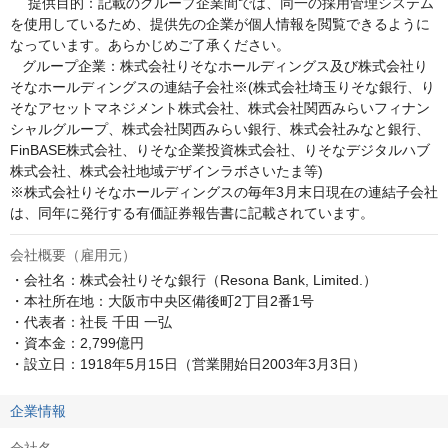
　 提供目的：記載のグループ企業間では、同一の採用管理システム
を使用しているため、提供先の企業が個人情報を閲覧できるように
なっています。あらかじめご了承ください。

   グループ企業：株式会社りそなホールディングス及び株式会社り
そなホールディングスの連結子会社※(株式会社埼玉りそな銀行、り
そなアセットマネジメント株式会社、株式会社関西みらいフィナン
シャルグループ、株式会社関西みらい銀行、株式会社みなと銀行、
FinBASE株式会社、りそな企業投資株式会社、りそなデジタルハブ
株式会社、株式会社地域デザインラボさいたま等)

※株式会社りそなホールディングスの毎年3月末日現在の連結子会社
は、同年に発行する有価証券報告書に記載されています。
会社概要（雇用元）
・会社名：株式会社りそな銀行（Resona Bank, Limited.）

・本社所在地：大阪市中央区備後町2丁目2番1号

・代表者：社長 千田 一弘

・資本金：2,799億円

・設立日：1918年5月15日（営業開始日2003年3月3日）
企業情報