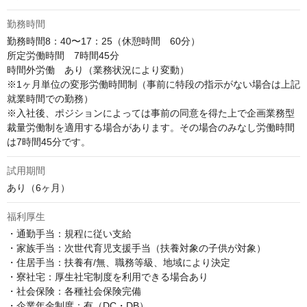
勤務時間
勤務時間8：40〜17：25（休憩時間　60分）

所定労働時間　7時間45分

時間外労働　あり（業務状況により変動）

※1ヶ月単位の変形労働時間制（事前に特段の指示がない場合は上記
就業時間での勤務）

※入社後、ポジションによっては事前の同意を得た上で企画業務型
裁量労働制を適用する場合があります。その場合のみなし労働時間
は7時間45分です。
試用期間
あり（6ヶ月）
福利厚生
・通勤手当：規程に従い支給

・家族手当：次世代育児支援手当（扶養対象の子供が対象）

・住居手当：扶養有/無、職務等級、地域により決定

・寮社宅：厚生社宅制度を利用できる場合あり

・社会保険：各種社会保険完備

・企業年金制度：有（DC・DB）
