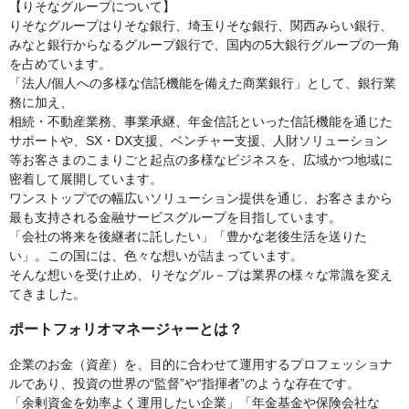
【りそなグループについて】
りそなグループはりそな銀行、埼玉りそな銀行、関西みらい銀行、
みなと銀行からなるグループ銀行で、国内の5大銀行グループの一角
を占めています。
「法人/個人への多様な信託機能を備えた商業銀行」として、銀行業
務に加え、
相続・不動産業務、事業承継、年金信託といった信託機能を通じた
サポートや、SX・DX支援、ベンチャー支援、人財ソリューション
等お客さまのこまりごと起点の多様なビジネスを、広域かつ地域に
密着して展開しています。
ワンストップでの幅広いソリューション提供を通じ、お客さまから
最も支持される金融サービスグループを目指しています。
「会社の将来を後継者に託したい」「豊かな老後生活を送りた
い」。この国には、色々な想いが詰まっています。
そんな想いを受け止め、りそなグル－プは業界の様々な常識を変え
てきました。
ポートフォリオマネージャーとは？
企業のお金（資産）を、目的に合わせて運用するプロフェッショナ
ルであり、投資の世界の“監督”や“指揮者”のような存在です。
「余剰資金を効率よく運用したい企業」「年金基金や保険会社な