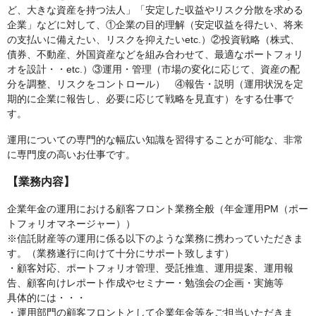
ど、大きな資産を持つ法人」「安定した収益やリスク分散を求める
企業」などに対して、①企業の目的理解（安定収益を得たい、将来
の支払いに備えたい、リスクを抑えたいetc.）②投資戦略（株式、
債券、不動産、外国資産などを組み合わせて、最適なポートフォリ
オを設計・・etc.）③運用・管理（市場の変化に応じて、資産の配
分を調整、リスクをコントロール） ④報告・説明（運用状況を定
期的に企業に報告し、必要に応じて戦略を見直す）をする仕事で
す。
運用についての専門的な幅広い知識を習得することが可能な、非常
に専門度の高いお仕事です。
【業務内容】
企業年金の運用における顧客フロント業務全般（年金運用PM（ポー
トフォリオマネージャー））
※信託財産等の運用に係る以下のような業務に携わっていただきま
す。（業務遂行に向けて十分にサポート致します）
・顧客対応、ポートフォリオ管理、受託推進、運用提案、運用報
告、顧客向けレポート作成やセミナー・勉強会の企画・実施等
具体的には・・・
・運用部門の顧客フロントとして企業年金等をご担当いただきま