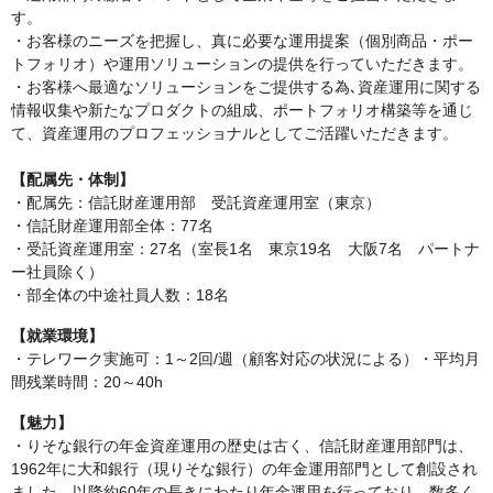
す。
・お客様のニーズを把握し、真に必要な運用提案（個別商品・ポー
トフォリオ）や運用ソリューションの提供を行っていただきます。
・お客様へ最適なソリューションをご提供する為､資産運用に関する
情報収集や新たなプロダクトの組成、ポートフォリオ構築等を通じ
て、資産運用のプロフェッショナルとしてご活躍いただきます。
【配属先・体制】
・配属先：信託財産運用部 受託資産運用室（東京）
・信託財産運用部全体：77名
・受託資産運用室：27名（室長1名 東京19名 大阪7名 パートナ
ー社員除く）
・部全体の中途社員人数：18名
【就業環境】
・テレワーク実施可：1～2回/週（顧客対応の状況による）・平均月
間残業時間：20～40h
【魅力】
・りそな銀行の年金資産運用の歴史は古く、信託財産運用部門は、
1962年に大和銀行（現りそな銀行）の年金運用部門として創設され
ました。以降約60年の長きにわたり年金運用を行っており、数多く