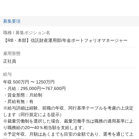
募集要項
職種 / 募集ポジション名
【RB・本部】信託財産運用部/年金ポートフォリオマネージャー
雇用形態
正社員
給与
年収
500万円 〜 1250万円
・月給：295,000円〜767,600円

・賃金形態：月給制

・昇給有無：有

※給与詳細は経験、前職の年収、同行基準テーブルを考慮の上決定
します（同行規定による提示）

※裁量労働制を選択した場合、裁量労働手当は職務の適用基準によ
り職務給の20〜40％相当額を支給します。

※予定年収、月額はあくまでも目安の金額であり、選考を通じて上