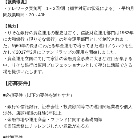
【就業環境】
・テレワーク実施可：1～2回/週（顧客対応の状況による）・平均月
間残業時間：20～40h
【魅力】
・りそな銀行の資産運用の歴史は古く、信託財産運用部門は1962年
に大和銀行（現りそな銀行）の年金運用部門として創設されまし
た。約60年の長きにわたる年金運用で培ってきた運用ノウハウを生
かして2017年2月にファンドラップの運用を開始しました。
・資産運用立国に向けて家計の金融資産形成に大きな注目が集まる
中、りそな銀行は運用プロフェッショナルとして存分に活躍できる
場を提供いたします。
【応募要件】
■必須要件（以下の要件を満たす方）
・銀行や信託銀行、証券会社・投資顧問等での運用関連業務や個人
渉外、店頭相談の経験3年以上
・金融市場や運用商品・ファンドに関する基礎知識
※当該業務にチャレンジしたい意欲がある方
■歓迎要件