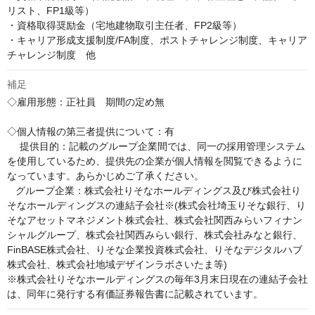
リスト、FP1級等）

・資格取得奨励金（宅地建物取引主任者、FP2級等）

・キャリア形成支援制度/FA制度、ポストチャレンジ制度、キャリア
チャレンジ制度　他
補足
◇雇用形態：正社員　期間の定め無

◇個人情報の第三者提供について：有

　 提供目的：記載のグループ企業間では、同一の採用管理システム
を使用しているため、提供先の企業が個人情報を閲覧できるように
なっています。あらかじめご了承ください。

   グループ企業：株式会社りそなホールディングス及び株式会社り
そなホールディングスの連結子会社※(株式会社埼玉りそな銀行、り
そなアセットマネジメント株式会社、株式会社関西みらいフィナン
シャルグループ、株式会社関西みらい銀行、株式会社みなと銀行、
FinBASE株式会社、りそな企業投資株式会社、りそなデジタルハブ
株式会社、株式会社地域デザインラボさいたま等)

※株式会社りそなホールディングスの毎年3月末日現在の連結子会社
は、同年に発行する有価証券報告書に記載されています。