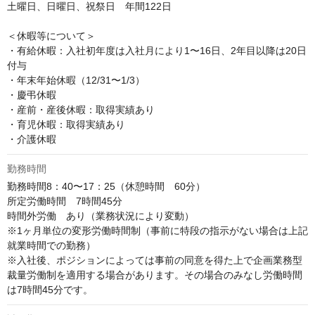
土曜日、日曜日、祝祭日　年間122日

＜休暇等について＞

・有給休暇：入社初年度は入社月により1〜16日、2年目以降は20日
付与

・年末年始休暇（12/31〜1/3）

・慶弔休暇

・産前・産後休暇：取得実績あり

・育児休暇：取得実績あり

・介護休暇
勤務時間
勤務時間8：40〜17：25（休憩時間　60分）

所定労働時間　7時間45分

時間外労働　あり（業務状況により変動）

※1ヶ月単位の変形労働時間制（事前に特段の指示がない場合は上記
就業時間での勤務）

※入社後、ポジションによっては事前の同意を得た上で企画業務型
裁量労働制を適用する場合があります。その場合のみなし労働時間
は7時間45分です。