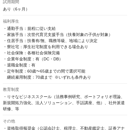
試用期間
あり（6ヶ月）
福利厚生
・通勤手当：規程に従い支給

・家族手当：次世代育児支援手当（扶養対象の子供が対象）

・住居手当：扶養有/無、職務等級、地域により決定

・寮社宅：厚生社宅制度を利用できる場合あり

・社会保険：各種社会保険完備

・企業年金制度：有（DC・DB）

・退職金制度：有

・定年制度：60歳〜65歳までの間で選択可能  

　継続雇用制度：70歳まで  ※いずれも条件あり
教育制度
・りそなビジネススクール（法務事例研究、ポートフォリオ理論、
新規開拓力強化、法人ソリューション、手話講座、他）、社外派遣
研修、等
その他
・資格取得報奨金（公認会計士、税理士、不動産鑑定士、証券アナ