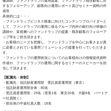
修講師、ファンドラップの運用提案、ファンドラップ既存顧客に対
するフォローアップ、顧客向け運用レポート及びセミナー資料の作
成等
具体的には・・・
・ファンドラップビジネス推進に向けたコンテンツプロバイダーと
して、ファンドラップの運用に係るグループ内外の銀行向け研修の
講師や、富裕層へのファンドラップの提案・既存顧客のフォローア
ップ等をご担当頂きます。
・お客様のニーズを把握し、ファンドラップを中心にお客さまが真
に必要とされている運用ソリューションの提案を行っていただきま
す。
・ファンドラップの運用状況についてのお客様向けの情報提供資料
作成や、ファンドラップの運用に関するセミナーのスピーカーを担
当して頂きます。
【配属先・体制】
・配属先：信託財産運用部 受託資産運用室（東京）
・信託財産運用部全体：80名
・受託資産運用室：29名（室長1名 東京20名 大阪8名 パートナ
ー社員除く）
・部全体の中途社員人数：18名