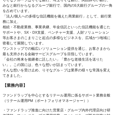
りそなグループはりそな銀行、埼玉りそな銀行、関西みらい銀行、
みなと銀行からなるグループ銀行で、国内の5大銀行グループの一角
を占めています。
「法人/個人への多様な信託機能を備えた商業銀行」として、銀行業
務に加え、
相続・不動産業務、事業承継、年金信託といった信託機能を通じた
サポートや、SX・DX支援、ベンチャー支援、人財ソリューション
等お客さまのこまりごと起点の多様なビジネスを、広域かつ地域に
密着して展開しています。
ワンストップでの幅広いソリューション提供を通じ、お客さまから
最も支持される金融サービスグループを目指しています。
「会社の将来を後継者に託したい」「豊かな老後生活を送りた
い」。この国には、色々な想いが詰まっています。
そんな想いを受け止め、りそなグル－プは業界の様々な常識を変え
てきました。
【業務内容】
ファンドラップを中心とするリテール運用に係るサポート業務全般
（リテール運用PM（ポートフォリオマネージャー））
・ファンドラップ推進に向けた営業店・グループ内外代理店向け研