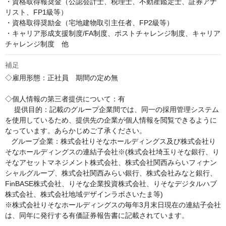
・資格取得報奨金（公認会計士、税理士、不動産鑑定士、証券アナ
リスト、FP1級等）

・資格取得奨励金（宅地建物取引主任者、FP2級等）

・キャリア形成支援制度/FA制度、ポストチャレンジ制度、キャリア
チャレンジ制度　他
補足
◇雇用形態：正社員　期間の定め無

◇個人情報の第三者提供について：有

　 提供目的：記載のグループ企業間では、同一の採用管理システム
を使用しているため、提供先の企業が個人情報を閲覧できるように
なっています。あらかじめご了承ください。

   グループ企業：株式会社りそなホールディングス及び株式会社り
そなホールディングスの連結子会社※(株式会社埼玉りそな銀行、り
そなアセットマネジメント株式会社、株式会社関西みらいフィナン
シャルグループ、株式会社関西みらい銀行、株式会社みなと銀行、
FinBASE株式会社、りそな企業投資株式会社、りそなデジタルハブ
株式会社、株式会社地域デザインラボさいたま等)

※株式会社りそなホールディングスの毎年3月末日現在の連結子会社
は、同年に発行する有価証券報告書に記載されています。