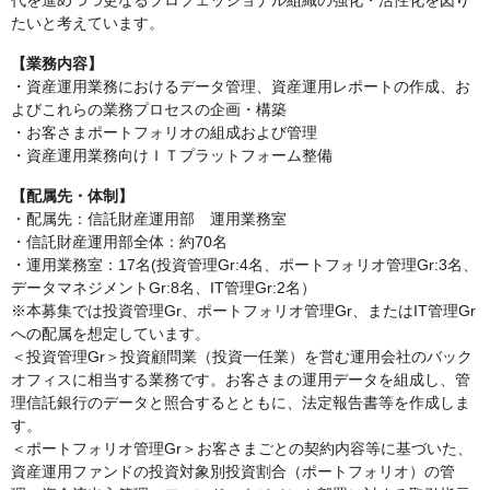
代を進めつつ更なるプロフェッショナル組織の強化・活性化を図り
たいと考えています。
【業務内容】
・資産運用業務におけるデータ管理、資産運用レポートの作成、お
よびこれらの業務プロセスの企画・構築
・お客さまポートフォリオの組成および管理
・資産運用業務向けＩＴプラットフォーム整備
【配属先・体制】
・配属先：信託財産運用部 運用業務室
・信託財産運用部全体：約70名
・運用業務室：17名(投資管理Gr:4名、ポートフォリオ管理Gr:3名、
データマネジメントGr:8名、IT管理Gr:2名）
※本募集では投資管理Gr、ポートフォリオ管理Gr、またはIT管理Gr
への配属を想定しています。
＜投資管理Gr＞投資顧問業（投資一任業）を営む運用会社のバック
オフィスに相当する業務です。お客さまの運用データを組成し、管
理信託銀行のデータと照合するとともに、法定報告書等を作成しま
す。
＜ポートフォリオ管理Gr＞お客さまごとの契約内容等に基づいた、
資産運用ファンドの投資対象別投資割合（ポートフォリオ）の管