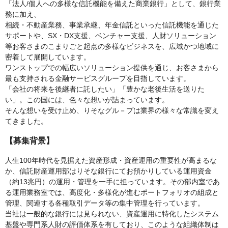
「法人/個人への多様な信託機能を備えた商業銀行」として、銀行業
務に加え、
相続・不動産業務、事業承継、年金信託といった信託機能を通じた
サポートや、SX・DX支援、ベンチャー支援、人財ソリューション
等お客さまのこまりごと起点の多様なビジネスを、広域かつ地域に
密着して展開しています。
ワンストップでの幅広いソリューション提供を通じ、お客さまから
最も支持される金融サービスグループを目指しています。
「会社の将来を後継者に託したい」「豊かな老後生活を送りた
い」。この国には、色々な想いが詰まっています。
そんな想いを受け止め、りそなグル－プは業界の様々な常識を変え
てきました。
【募集背景】
人生100年時代を見据えた資産形成・資産運用の重要性が高まるな
か、信託財産運用部はりそな銀行にてお預かりしている運用資金
（約13兆円）の運用・管理を一手に担っています。その部内室であ
る運用業務室では、高度化・多様化が進むポートフォリオの組成と
管理、関連する各種取引データ等の集中管理を行っています。
当社は一般的な銀行には見られない、資産運用に特化したシステム
基盤や専門系人財の評価体系を有しており、このような組織体制は