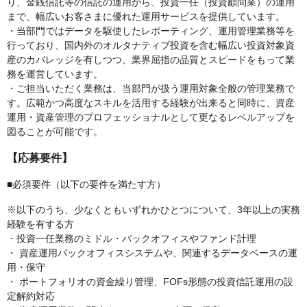
り、金銭信託等の信託の運用から、投資一任（投資顧問業）の運用
まで、幅広いお客さまに優れた運用サービスを提供しています。
・当部門ではデータを駆使したレポーティング、運用管理業務等を
行っており、国内外のオルタナティブ投資を含む幅広い投資対象資
産のカバレッジを有しつつ、業界屈指の品質とスピードをもって業
務を運営しています。
・ご担当いただく業務は、当部門が扱う運用対象全般の管理業務で
す。広範かつ高度なスキルを活用する経験が出来ると同時に、資産
運用・資産管理のプロフェッショナルとして更なるレベルアップを
図ることが可能です。
【応募要件】
■必須要件（以下の要件を満たす方）
※以下のうち、少なくともいずれかひとつについて、3年以上の実務
経験を有する方
・投資一任業務のミドル・バックオフィスやファンド計理
・ 資産運用バックオフィスシステムや、関連するデータベースの運
用・保守
・ ポートフォリオの資金繰り管理、FOFs形態の投資信託運用の設
定解約対応