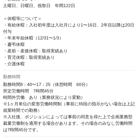
土曜日、日曜日、祝祭日　年間122日

＜休暇等について＞

・有給休暇：入社初年度は入社月により1〜16日、2年目以降は20日
付与

・年末年始休暇（12/31〜1/3）

・慶弔休暇

・産前・産後休暇：取得実績あり

・育児休暇：取得実績あり

・介護休暇
勤務時間
勤務時間8：40〜17：25（休憩時間　60分）

所定労働時間　7時間45分

時間外労働　あり（業務状況により変動）

※1ヶ月単位の変形労働時間制（事前に特段の指示がない場合は上記
就業時間での勤務）

※入社後、ポジションによっては事前の同意を得た上で企画業務型
裁量労働制を適用する場合があります。その場合のみなし労働時間
は7時間45分です。