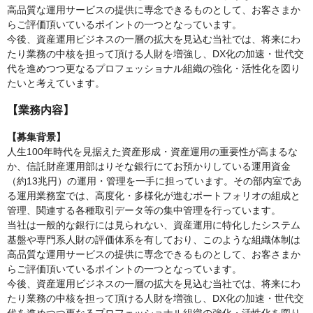
高品質な運用サービスの提供に専念できるものとして、お客さまか
らご評価頂いているポイントの一つとなっています。
今後、資産運用ビジネスの一層の拡大を見込む当社では、将来にわ
たり業務の中核を担って頂ける人財を増強し、DX化の加速・世代交
代を進めつつ更なるプロフェッショナル組織の強化・活性化を図り
たいと考えています。
【業務内容】
【募集背景】
人生100年時代を見据えた資産形成・資産運用の重要性が高まるな
か、信託財産運用部はりそな銀行にてお預かりしている運用資金
（約13兆円）の運用・管理を一手に担っています。その部内室であ
る運用業務室では、高度化・多様化が進むポートフォリオの組成と
管理、関連する各種取引データ等の集中管理を行っています。
当社は一般的な銀行には見られない、資産運用に特化したシステム
基盤や専門系人財の評価体系を有しており、このような組織体制は
高品質な運用サービスの提供に専念できるものとして、お客さまか
らご評価頂いているポイントの一つとなっています。
今後、資産運用ビジネスの一層の拡大を見込む当社では、将来にわ
たり業務の中核を担って頂ける人財を増強し、DX化の加速・世代交