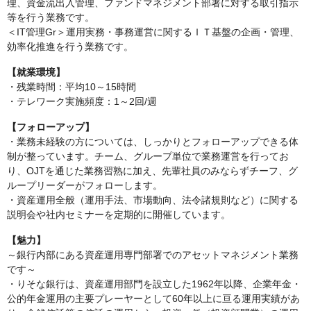
理、資金流出入管理、ファンドマネジメント部署に対する取引指示
等を行う業務です。
＜IT管理Gr＞運用実務・事務運営に関するＩＴ基盤の企画・管理、
効率化推進を行う業務です。
【就業環境】
・残業時間：平均10～15時間
・テレワーク実施頻度：1～2回/週
【フォローアップ】
・業務未経験の方については、しっかりとフォローアップできる体
制が整っています。チーム、グループ単位で業務運営を行ってお
り、OJTを通じた業務習熟に加え、先輩社員のみならずチーフ、グ
ループリーダーがフォローします。
・資産運用全般（運用手法、市場動向、法令諸規則など）に関する
説明会や社内セミナーを定期的に開催しています。
【魅力】
～銀行内部にある資産運用専門部署でのアセットマネジメント業務
です～
・りそな銀行は、資産運用部門を設立した1962年以降、企業年金・
公的年金運用の主要プレーヤーとして60年以上に亘る運用実績があ