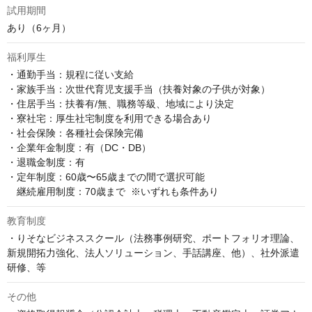
試用期間
あり（6ヶ月）
福利厚生
・通勤手当：規程に従い支給

・家族手当：次世代育児支援手当（扶養対象の子供が対象）

・住居手当：扶養有/無、職務等級、地域により決定

・寮社宅：厚生社宅制度を利用できる場合あり

・社会保険：各種社会保険完備

・企業年金制度：有（DC・DB）

・退職金制度：有

・定年制度：60歳〜65歳までの間で選択可能  

　継続雇用制度：70歳まで  ※いずれも条件あり
教育制度
・りそなビジネススクール（法務事例研究、ポートフォリオ理論、
新規開拓力強化、法人ソリューション、手話講座、他）、社外派遣
研修、等
その他