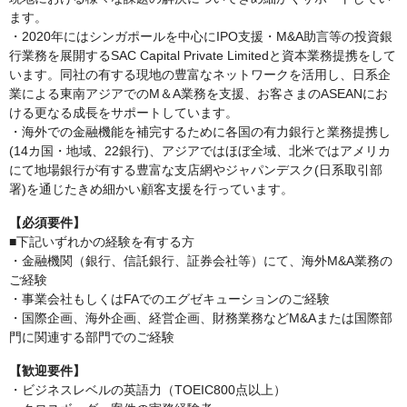
ます。
・2020年にはシンガポールを中心にIPO支援・M&A助言等の投資銀
行業務を展開するSAC Capital Private Limitedと資本業務提携をして
います。同社の有する現地の豊富なネットワークを活用し、日系企
業による東南アジアでのM＆A業務を支援、お客さまのASEANにお
ける更なる成長をサポートしています。
・海外での金融機能を補完するために各国の有力銀行と業務提携し
(14カ国・地域、22銀行)、アジアではほぼ全域、北米ではアメリカ
にて地場銀行が有する豊富な支店網やジャパンデスク(日系取引部
署)を通じたきめ細かい顧客支援を行っています。
【必須要件】
■下記いずれかの経験を有する方
・金融機関（銀行、信託銀行、証券会社等）にて、海外M&A業務の
ご経験
・事業会社もしくはFAでのエグゼキューションのご経験
・国際企画、海外企画、経営企画、財務業務などM&Aまたは国際部
門に関連する部門でのご経験
【歓迎要件】
・ビジネスレベルの英語力（TOEIC800点以上）