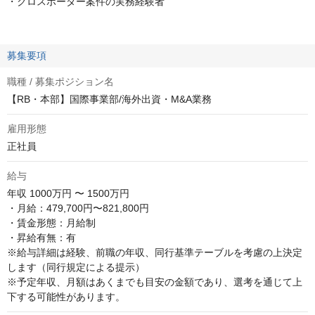
・クロスボーダー案件の実務経験者
募集要項
職種 / 募集ポジション名
【RB・本部】国際事業部/海外出資・M&A業務
雇用形態
正社員
給与
年収
1000万円 〜 1500万円
・月給：479,700円〜821,800円

・賃金形態：月給制

・昇給有無：有

※給与詳細は経験、前職の年収、同行基準テーブルを考慮の上決定
します（同行規定による提示）

※予定年収、月額はあくまでも目安の金額であり、選考を通じて上
下する可能性があります。