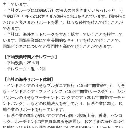
力しています。
・当社グループには約50万社の法人のお客さまがいらっしゃり、う
ち約3万社と多くのお客さまが海外に進出をされています。国内外に
おけるお客さまのサポートを通じ、様々な経験を積んで頂くことが
できます。
・当社は、海外ネットワークを大きく拡大していくことを検討して
います。国際事業部にて中長期的なキャリアを積んで頂くことで、
国際ビジネスについての専門性も高めて頂くことができます。
【平均残業時間／テレワーク】
・平均残業：25H/月
・テレワーク：週1~2回
【当社の海外サポート体制】
・インドネシアのりそなプルダニア銀行（1958年開業/銀行）、りそ
な・インドネシア・ファイナンス（1984年開業/リース会社）、シン
ガポールのりそなマーチャントバンクアジア（2017年開業/マーチャ
ントバンク）、などの現地法人を有しており、日系企業に加え、現
地企業のサポートを行っています。
・日系企業の進出が多いアジアの4カ国・地域(上海、香港、バンコ
ック、ホーチミン)に駐在員事務所を設置し、お客さまの海外進出や
現地における様々な課題の解決についてきめ細かくサポートしてい