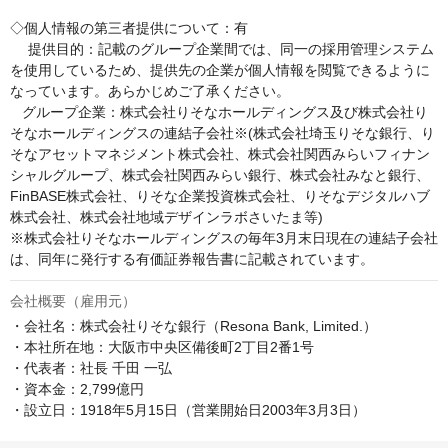
◇個人情報の第三者提供について：有

　 提供目的：記載のグループ企業間では、同一の採用管理システム
を使用しているため、提供先の企業が個人情報を閲覧できるように
なっています。あらかじめご了承ください。

   グループ企業：株式会社りそなホールディングス及び株式会社り
そなホールディングスの連結子会社※(株式会社埼玉りそな銀行、り
そなアセットマネジメント株式会社、株式会社関西みらいフィナン
シャルグループ、株式会社関西みらい銀行、株式会社みなと銀行、
FinBASE株式会社、りそな企業投資株式会社、りそなデジタルハブ
株式会社、株式会社地域デザインラボさいたま等)

※株式会社りそなホールディングスの毎年3月末日現在の連結子会社
は、同年に発行する有価証券報告書に記載されています。
会社概要（雇用元）
・会社名：株式会社りそな銀行（Resona Bank, Limited.）

・本社所在地：大阪市中央区備後町2丁目2番1号

・代表者：社長 千田 一弘

・資本金：2,799億円

・設立日：1918年5月15日（営業開始日2003年3月3日）