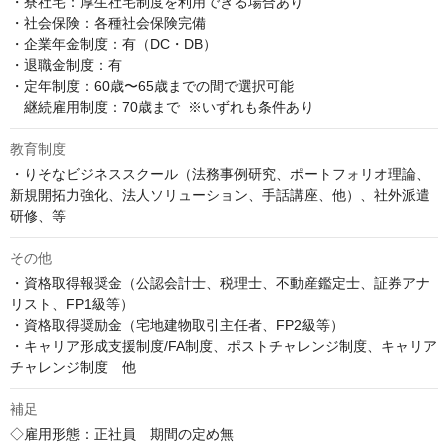
・寮社宅：厚生社宅制度を利用できる場合あり

・社会保険：各種社会保険完備

・企業年金制度：有（DC・DB）

・退職金制度：有

・定年制度：60歳〜65歳までの間で選択可能  

　継続雇用制度：70歳まで  ※いずれも条件あり
教育制度
・りそなビジネススクール（法務事例研究、ポートフォリオ理論、
新規開拓力強化、法人ソリューション、手話講座、他）、社外派遣
研修、等
その他
・資格取得報奨金（公認会計士、税理士、不動産鑑定士、証券アナ
リスト、FP1級等）

・資格取得奨励金（宅地建物取引主任者、FP2級等）

・キャリア形成支援制度/FA制度、ポストチャレンジ制度、キャリア
チャレンジ制度　他
補足
◇雇用形態：正社員　期間の定め無
