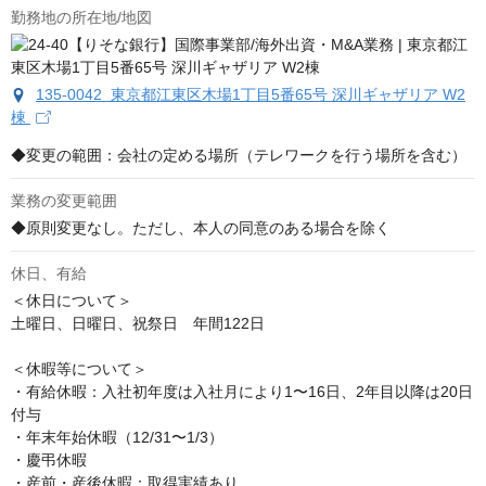
勤務地の所在地/地図
135-0042 東京都江東区木場1丁目5番65号 深川ギャザリア W2
棟
◆変更の範囲：会社の定める場所（テレワークを行う場所を含む）
業務の変更範囲
◆原則変更なし。ただし、本人の同意のある場合を除く
休日、有給
＜休日について＞

土曜日、日曜日、祝祭日　年間122日

＜休暇等について＞

・有給休暇：入社初年度は入社月により1〜16日、2年目以降は20日
付与

・年末年始休暇（12/31〜1/3）

・慶弔休暇

・産前・産後休暇：取得実績あり
