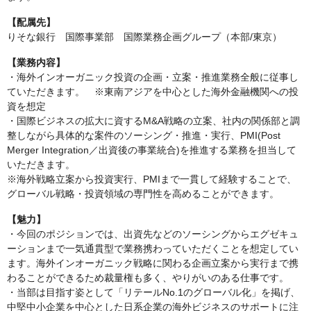
【配属先】
りそな銀行 国際事業部 国際業務企画グループ（本部/東京）
【業務内容】
・海外インオーガニック投資の企画・立案・推進業務全般に従事し
ていただきます。 ※東南アジアを中心とした海外金融機関への投
資を想定
・国際ビジネスの拡大に資するM&A戦略の立案、社内の関係部と調
整しながら具体的な案件のソーシング・推進・実行、PMI(Post
Merger Integration／出資後の事業統合)を推進する業務を担当して
いただきます。
※海外戦略立案から投資実行、PMIまで一貫して経験することで、
グローバル戦略・投資領域の専門性を高めることができます。
【魅力】
・今回のポジションでは、出資先などのソーシングからエグゼキュ
ーションまで一気通貫型で業務携わっていただくことを想定してい
ます。海外インオーガニック戦略に関わる企画立案から実行まで携
わることができるため裁量権も多く、やりがいのある仕事です。
・当部は目指す姿として「リテールNo.1のグローバル化」を掲げ、
中堅中小企業を中心とした日系企業の海外ビジネスのサポートに注