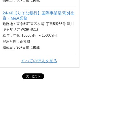
掲載日：
30+日
前に掲載
24-40【りそな銀行】国際事業部/海外出
資・M&A業務
勤務地：東京都江東区木場1丁目5番65号 深川
ギャザリア W2棟 他(1)
給与：
年収
1000万円 〜 1500万円
雇用形態：正社員
掲載日：
30+日
前に掲載
すべての求人を見る