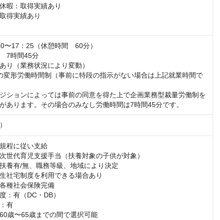
休暇：取得実績あり

取得実績あり

0〜17：25（休憩時間　60分）

7時間45分

あり（業務状況により変動）

の変形労働時間制（事前に特段の指示がない場合は上記就業時間で
ジションによっては事前の同意を得た上で企画業務型裁量労働制を
があります。その場合のみなし労働時間は7時間45分です。
）
規程に従い支給

次世代育児支援手当（扶養対象の子供が対象）

扶養有/無、職務等級、地域により決定

生社宅制度を利用できる場合あり

各種社会保険完備

度：有（DC・DB）

：有

0歳〜65歳までの間で選択可能  
