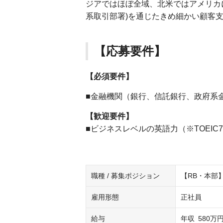
ジアではほぼ全域、北米ではアメリカ
系取引部署)を通じたきめ細かい顧客
【応募要件】
【必須要件】
■金融機関（銀行、信託銀行、政府系
【歓迎要件】
■ビジネスレベルの英語力（※TOEIC
職種 / 募集ポジション
【RB・本部
雇用形態
正社員
給与
年収
580万円