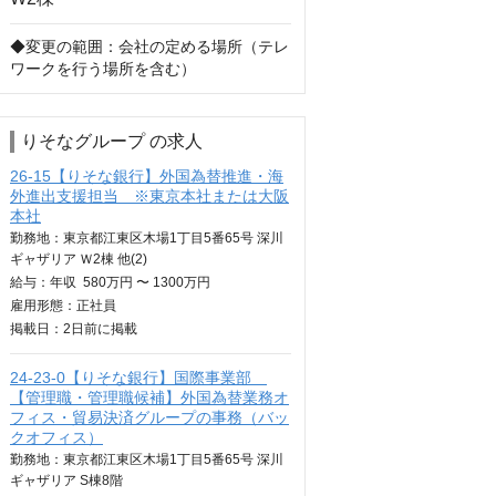
◆変更の範囲：会社の定める場所（テレ
ワークを行う場所を含む）
りそなグループ の求人
26-15【りそな銀行】外国為替推進・海
外進出支援担当 ※東京本社または大阪
本社
勤務地：東京都江東区木場1丁目5番65号 深川
ギャザリア Ｗ2棟 他(2)
給与：
年収
580万円 〜 1300万円
雇用形態：正社員
掲載日：
2日
前に掲載
24-23-0【りそな銀行】国際事業部
【管理職・管理職候補】外国為替業務オ
フィス・貿易決済グループの事務（バッ
クオフィス）
勤務地：東京都江東区木場1丁目5番65号 深川
ギャザリア S棟8階