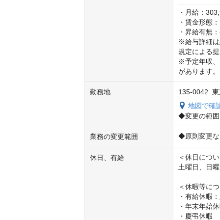
・月給：303,9
・賃金形態：
・昇給有無：
※給与詳細は
規定による提
※予定年収、
があります。
勤務地
135-004
地図で確
◆変更の範囲
◆原則変更な
業務の変更範囲
＜休日につい
休日、有給
土曜日、日曜
＜休暇等につ
・有給休暇：
・年末年始休暇（
・慶弔休暇
