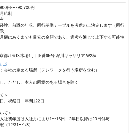
00円〜790,700円

月給制

有

経験、前職の年収、同行基準テーブルを考慮の上決定します（同行
示）

月額はあくまでも目安の金額であり、選考を通じて上下する可能性
2 東京都江東区木場1丁目5番65号 深川ギャザリア W2棟
認
：会社の定める場所（テレワークを行う場所を含む）
し。ただし、本人の同意のある場合を除く
て＞

日、祝祭日　年間122日

いて＞

入社初年度は入社月により1〜16日、2年目以降は20日付与

12/31〜1/3）
