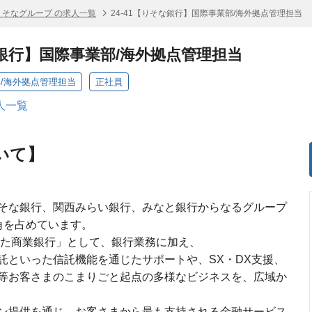
りそなグループ の求人一覧
24-41【りそな銀行】国際事業部/海外拠点管理担当
な銀行】国際事業部/海外拠点管理担当
/海外拠点管理担当
正社員
人一覧
いて】
そな銀行、関西みらい銀行、みなと銀行からなるグループ
角を占めています。
えた商業銀行」として、銀行業務に加え、
託といった信託機能を通じたサポートや、SX・DX支援、
等お客さまのこまりごと起点の多様なビジネスを、広域か
ン提供を通じ、お客さまから最も支持される金融サービス