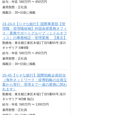
給与：
年収
580万円 〜 850万円
雇用形態：正社員
掲載日：
30+日
前に掲載
24-24-0【りそな銀行】国際事業部【管
理職・管理職候補】外国為替業務オフィ
ス・業務サポートグループ（ミドルオフ
ィス）の事務検証・管理業務 【東京】
勤務地：東京都江東区木場1丁目5番65号 深川
ギャザリア S棟9階
給与：
年収
580万円 〜 850万円
雇用形態：正社員
掲載日：
30+日
前に掲載
25-45【りそな銀行】国際戦略企画担当
（海外ネットワーク・提携戦略の企画立
案から実行、管理まで一連の業務に関わ
れます）
勤務地：東京都江東区木場1丁目5番65号 深川
ギャザリア W2棟 他(1)
給与：
年収
580万円 〜 1300万円
雇用形態：正社員