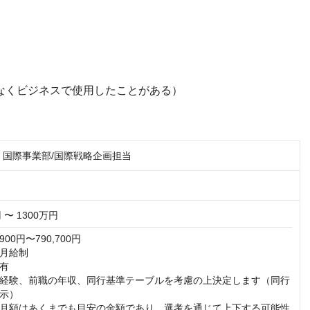
ではなくビジネスで使用したことがある）
】国際事業部/国際戦略企画担当
 〜 1300万円
00円〜790,700円

月給制

有

経験、前職の年収、同行基準テーブルを考慮の上決定します（同行
示）

月額はあくまでも目安の金額であり、選考を通じて上下する可能性