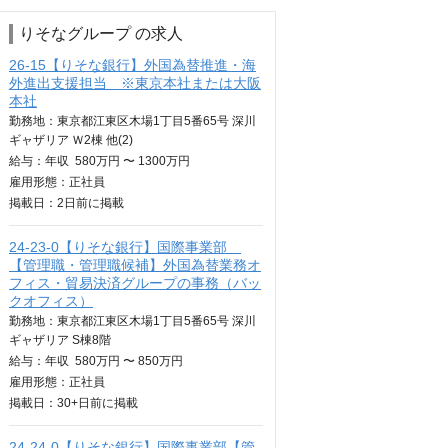
りそなグループ の求人
26-15【りそな銀行】外国為替推進・海
外進出支援担当 ※東京本社または大阪
本社
勤務地：東京都江東区木場1丁目5番65号 深川
ギャザリア Ｗ2棟 他(2)
給与：
年収
580万円 〜 1300万円
雇用形態：正社員
掲載日：
2日
前に掲載
24-23-0【りそな銀行】国際事業部
【管理職・管理職候補】外国為替業務オ
フィス・貿易決済グループの事務（バッ
クオフィス）
勤務地：東京都江東区木場1丁目5番65号 深川
ギャザリア S棟8階
給与：
年収
580万円 〜 850万円
雇用形態：正社員
掲載日：
30+日
前に掲載
24-24-0【りそな銀行】国際事業部【管