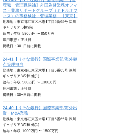
理職・管理職候補】外国為替業務オフィ
ス・業務サポートグループ（ミドルオフ
ィス）の事務検証・管理業務 【東京】
勤務地：東京都江東区木場1丁目5番65号 深川
ギャザリア S棟9階
給与：
年収
580万円 〜 850万円
雇用形態：正社員
掲載日：
30+日
前に掲載
24-41【りそな銀行】国際事業部/海外拠
点管理担当
勤務地：東京都江東区木場1丁目5番65号 深川
ギャザリア W2棟 他(1)
給与：
年収
580万円 〜 1300万円
雇用形態：正社員
掲載日：
30+日
前に掲載
24-40【りそな銀行】国際事業部/海外出
資・M&A業務
勤務地：東京都江東区木場1丁目5番65号 深川
ギャザリア W2棟 他(1)
給与：
年収
1000万円 〜 1500万円