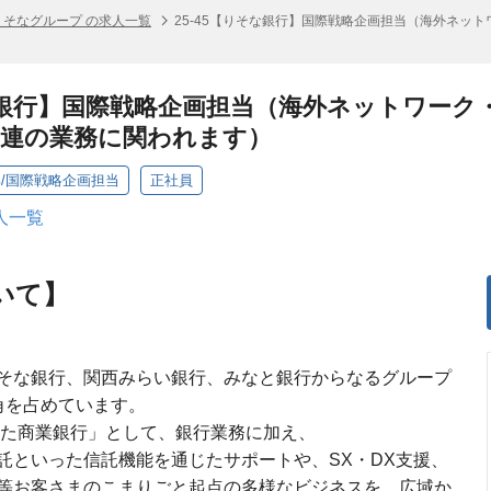
りそなグループ の求人一覧
25-45【りそな銀行】国際戦略企画担当（海外ネッ
そな銀行】国際戦略企画担当（海外ネットワー
一連の業務に関われます）
/国際戦略企画担当
正社員
人一覧
いて】
そな銀行、関西みらい銀行、みなと銀行からなるグループ
角を占めています。
えた商業銀行」として、銀行業務に加え、
託といった信託機能を通じたサポートや、SX・DX支援、
等お客さまのこまりごと起点の多様なビジネスを、広域か