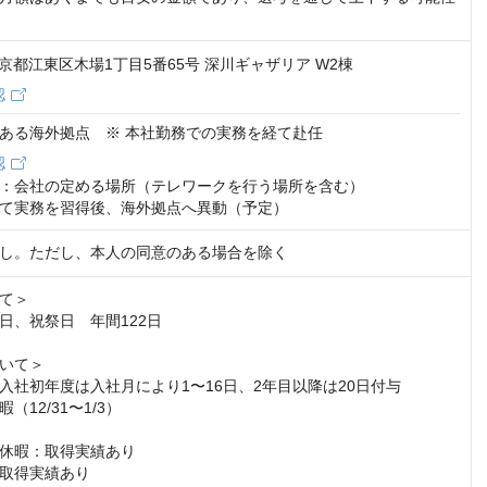
2 東京都江東区木場1丁目5番65号 深川ギャザリア W2棟
認
ある海外拠点 ※ 本社勤務での実務を経て赴任
認
：会社の定める場所（テレワークを行う場所を含む）

て実務を習得後、海外拠点へ異動（予定）
し。ただし、本人の同意のある場合を除く
て＞

日、祝祭日　年間122日

いて＞

入社初年度は入社月により1〜16日、2年目以降は20日付与

12/31〜1/3）

休暇：取得実績あり

取得実績あり
