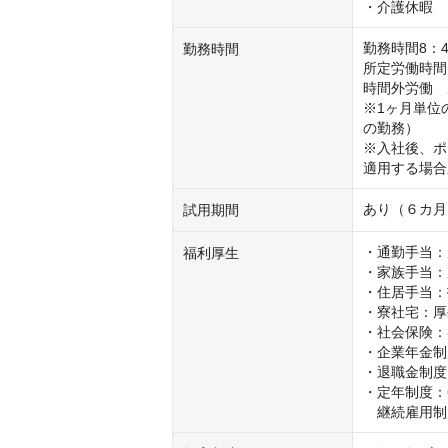
・介護休暇
勤務時間8：4
勤務時間
所定労働時間　
時間外労働　
※1ヶ月単位
の勤務）

※入社後、ポ
適用する場合
あり（６カ月
試用期間
・通勤手当：
福利厚生
・家族手当：
・住居手当：
・寮社宅：厚
・社会保険：
・企業年金制
・退職金制度
・定年制度：6
　継続雇用制