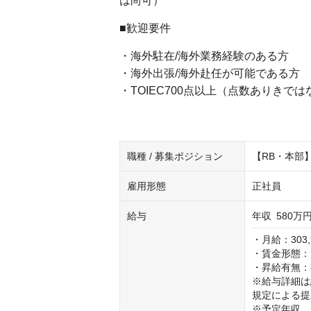
は尚可）
■歓迎要件
・海外駐在/海外業務経験のある方
・海外出張/海外赴任が可能である方
・TOIEC700点以上（点数ありき
職種 / 募集ポジション
【RB・本部
雇用形態
正社員
給与
年収
580万円
・月給：303,9
・賃金形態：
・昇給有無：
※給与詳細は
規定による提
※予定年収、