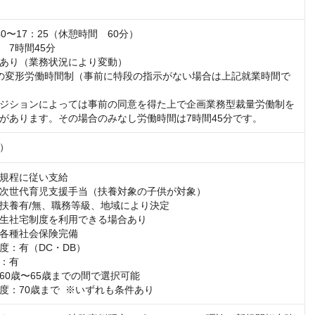
0〜17：25（休憩時間　60分）

7時間45分

あり（業務状況により変動）

の変形労働時間制（事前に特段の指示がない場合は上記就業時間で
ジションによっては事前の同意を得た上で企画業務型裁量労働制を
があります。その場合のみなし労働時間は7時間45分です。
）
規程に従い支給

次世代育児支援手当（扶養対象の子供が対象）

扶養有/無、職務等級、地域により決定

生社宅制度を利用できる場合あり

各種社会保険完備

度：有（DC・DB）

：有

0歳〜65歳までの間で選択可能  

度：70歳まで  ※いずれも条件あり