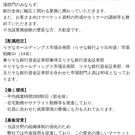
場部門のみならず、
銀行全体に幅広く関わる業務に携わっていただきます。
また、お客さま向けマーケット資料の作成やセミナーの講師等も務
めていただきます。
※当該業務経験の豊富な方、大歓迎です。
【配属想定】
りそなホールディングス市場企画部（りそな銀行より出向扱）市場
戦略Gr（14名）
兼りそな銀行資金証券部兼埼玉りそな銀行資金証券部
※りそなホールディングス市場企画部、りそな銀行資金証券部、埼
玉りそな銀行資金証券部を合わせた市場部門人員は90名となってお
ります。
【働く環境】
・平均残業時間2時間/日（部全体）
・在宅勤務やサテライト勤務等を推進しており、
社員に合わせた就業環境の整備にも力を入れております。
【募集背景】
・当該分野の組織体制の強化のため
弊社では中途採用を促進しており、この変化の激しいマーケット