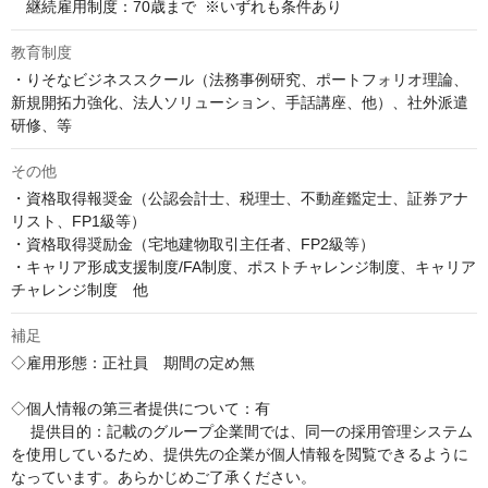
　継続雇用制度：70歳まで  ※いずれも条件あり
教育制度
・りそなビジネススクール（法務事例研究、ポートフォリオ理論、
新規開拓力強化、法人ソリューション、手話講座、他）、社外派遣
研修、等
その他
・資格取得報奨金（公認会計士、税理士、不動産鑑定士、証券アナ
リスト、FP1級等）

・資格取得奨励金（宅地建物取引主任者、FP2級等）

・キャリア形成支援制度/FA制度、ポストチャレンジ制度、キャリア
チャレンジ制度　他
補足
◇雇用形態：正社員　期間の定め無

◇個人情報の第三者提供について：有

　 提供目的：記載のグループ企業間では、同一の採用管理システム
を使用しているため、提供先の企業が個人情報を閲覧できるように
なっています。あらかじめご了承ください。
