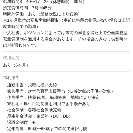
勤務時間8：40〜17：25（休憩時間　60分）

所定労働時間　7時間45分

時間外労働　あり（業務状況により変動）

※1ヶ月単位の変形労働時間制（事前に特段の指示がない場合は上記
就業時間での勤務）

※入社後、ポジションによっては事前の同意を得た上で企画業務型
裁量労働制を適用する場合があります。その場合のみなし労働時間
は7時間45分です。
試用期間
あり（6ヶ月）
福利厚生
・通勤手当：規程に従い支給

・家族手当：次世代育児支援手当（扶養対象の子供が対象）

・住居手当：扶養有/無、職務等級、地域により決定

・寮社宅：厚生社宅制度を利用できる場合あり

・社会保険：各種社会保険完備

・厚生年金基金：企業年（DC・DB）

・退職金制度：有

・定年制度：60歳〜65歳までの間で選択可能  
