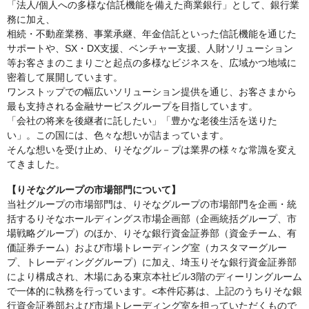
「法人/個人への多様な信託機能を備えた商業銀行」として、銀行業
務に加え、
相続・不動産業務、事業承継、年金信託といった信託機能を通じた
サポートや、SX・DX支援、ベンチャー支援、人財ソリューション
等お客さまのこまりごと起点の多様なビジネスを、広域かつ地域に
密着して展開しています。
ワンストップでの幅広いソリューション提供を通じ、お客さまから
最も支持される金融サービスグループを目指しています。
「会社の将来を後継者に託したい」「豊かな老後生活を送りた
い」。この国には、色々な想いが詰まっています。
そんな想いを受け止め、りそなグル－プは業界の様々な常識を変え
てきました。
【りそなグループの市場部門について】
当社グループの市場部門は、りそなグループの市場部門を企画・統
括するりそなホールディングス市場企画部（企画統括グループ、市
場戦略グループ）のほか、りそな銀行資金証券部（資金チーム、有
価証券チーム）および市場トレーディング室（カスタマーグルー
プ、トレーディンググループ）に加え、埼玉りそな銀行資金証券部
により構成され、木場にある東京本社ビル3階のディーリングルーム
で一体的に執務を行っています。<本件応募は、上記のうちりそな銀
行資金証券部および市場トレーディング室を担っていただくもので