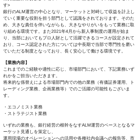
す>
銀行のALM運営の中心となり、マーケットと対峙して収益を計上し
ていく重要な役割を担う部門として認識をされております。そのた
め、大きな責任を伴いながらも、大きなやりがいをもって業務に取
り組める環境です。また2021年4月から新人事制度の運用が始ま
り、当部においてもプロ人財として活躍できるコースが設定されて
おり、コース認定された方については中長期で当部で専門性を磨い
ていただる制度となっており、長く安心して働ける環境です。
【業務内容】
これまでのご経験や適性に応じ、市場部門において、下記業務いず
れかをご担当いただきます。
将来的な係替えによる市場部門内での他の業務（有価証券運用、ト
レーディング業務、企画業務等）でのご活躍の可能性もございま
す。
・エコノミスト業務
・ストラテジスト業務
いずれの業務も、銀行経営の根幹をなすALM運営のベースとなるマ
ーケット見通しを策定し、
運用現場のオペレーションへの活用や各種社内会議への報告等、市