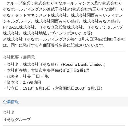
   グループ企業：株式会社りそなホールディングス及び株式会社り
そなホールディングスの連結子会社※(株式会社埼玉りそな銀行、り
そなアセットマネジメント株式会社、株式会社関西みらいフィナン
シャルグループ、株式会社関西みらい銀行、株式会社みなと銀行、
FinBASE株式会社、りそな企業投資株式会社、りそなデジタルハブ
株式会社、株式会社地域デザインラボさいたま等)

※株式会社りそなホールディングスの毎年3月末日現在の連結子会社
は、同年に発行する有価証券報告書に記載されています。
会社概要（雇用元）
・会社名：株式会社りそな銀行（Resona Bank, Limited.）

・本社所在地：大阪市中央区備後町2丁目2番1号

・代表者：社長 千田 一弘

・資本金：2,799億円

・設立日：1918年5月15日（営業開始日2003年3月3日）
企業情報
会社名
りそなグループ