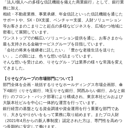
「法人/個人への多様な信託機能を備えた商業銀行」として、銀行業
務に加え、
相続・不動産業務、事業承継、年金信託といった信託機能を通じた
サポートや、SX・DX支援、ベンチャー支援、人財ソリューション
等お客さまのこまりごと起点の多様なビジネスを、広域かつ地域に
密着して展開しています。
ワンストップでの幅広いソリューション提供を通じ、お客さまから
最も支持される金融サービスグループを目指しています。
「会社の将来を後継者に託したい」「豊かな老後生活を送りた
い」。この国には、色々な想いが詰まっています。
そんな想いを受け止め、りそなグル－プは業界の様々な常識を変え
てきました。
【りそなグループの市場部門について】
部門全体を企画・統括するりそなホールディングス市場企画部、傘
下4銀行（りそな銀行、埼玉りそな銀行、関西みらい銀行、みなと銀
行）のフロント・バック部署により構成され、東京本社ビルおよび
大阪本社ビルを中心に一体的な運営を行っています。
銀行経営の基盤となる資金調達や資金運用を行う重要な部門であ
り、大きなやりがいをもって業務に取り組めます。またプロ人財
（2021年4月からの新人事制度）認定された方は、専門性を高めつ
つ長期的に安定して働けます。