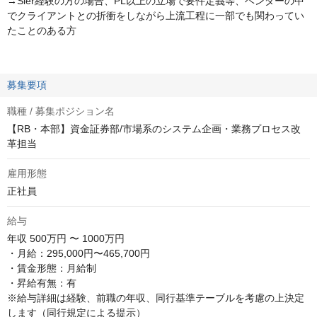
→Sier経験の方の場合、PL以上の立場で要件定義等、ベンダーの中
でクライアントとの折衝をしながら上流工程に一部でも関わってい
たことのある方
募集要項
職種 / 募集ポジション名
【RB・本部】資金証券部/市場系のシステム企画・業務プロセス改
革担当
雇用形態
正社員
給与
年収
500万円 〜 1000万円
・月給：295,000円〜465,700円

・賃金形態：月給制

・昇給有無：有

※給与詳細は経験、前職の年収、同行基準テーブルを考慮の上決定
します（同行規定による提示）
