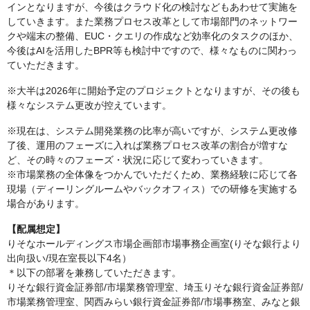
インとなりますが、今後はクラウド化の検討などもあわせて実施を
していきます。また業務プロセス改革として市場部門のネットワー
クや端末の整備、EUC・クエリの作成など効率化のタスクのほか、
今後はAIを活用したBPR等も検討中ですので、様々なものに関わっ
ていただきます。
※大半は2026年に開始予定のプロジェクトとなりますが、その後も
様々なシステム更改が控えています。
※現在は、システム開発業務の比率が高いですが、システム更改修
了後、運用のフェーズに入れば業務プロセス改革の割合が増すな
ど、その時々のフェーズ・状況に応じて変わっていきます。
※市場業務の全体像をつかんでいただくため、業務経験に応じて各
現場（ディーリングルームやバックオフィス）での研修を実施する
場合があります。
【配属想定】
りそなホールディングス市場企画部市場事務企画室(りそな銀行より
出向扱い/現在室長以下4名）
＊以下の部署を兼務していただきます。
りそな銀行資金証券部/市場業務管理室、埼玉りそな銀行資金証券部/
市場業務管理室、関西みらい銀行資金証券部/市場事務室、みなと銀