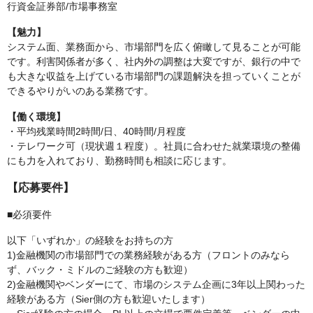
行資金証券部/市場事務室
【魅力】
システム面、業務面から、市場部門を広く俯瞰して見ることが可能
です。利害関係者が多く、社内外の調整は大変ですが、銀行の中で
も大きな収益を上げている市場部門の課題解決を担っていくことが
できるやりがいのある業務です。
【働く環境】
・平均残業時間2時間/日、40時間/月程度
・テレワーク可（現状週１程度）。社員に合わせた就業環境の整備
にも力を入れており、勤務時間も相談に応じます。
【応募要件】
■必須要件
以下「いずれか」の経験をお持ちの方
1)金融機関の市場部門での業務経験がある方（フロントのみなら
ず、バック・ミドルのご経験の方も歓迎）
2)金融機関やベンダーにて、市場のシステム企画に3年以上関わった
経験がある方（Sier側の方も歓迎いたします）