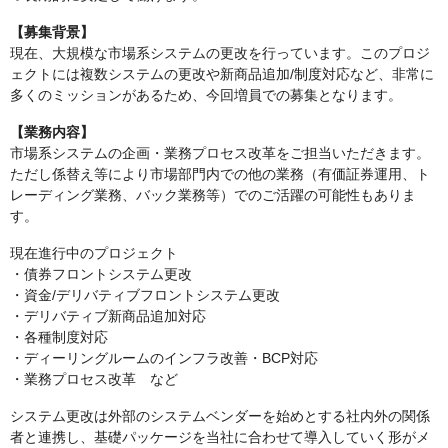
【募集背景】
現在、大規模な市場系システムの更改を行っています。このプロジ
ェクトには複数システムの更改や新商品追加/制度対応など、非常に
多くのミッションがあるため、今回増員での募集となります。
【業務内容】
市場系システムの企画・業務プロセス改革をご担当いただきます。
ただし係替え等により市場部門内での他の業務（有価証券運用、ト
レーディング業務、バック業務等）でのご活躍の可能性もありま
す。
現在進行中のプロジェクト
・債券フロントシステム更改
・資金/デリバティブフロントシステム更改
・デリバティブ新商品追加対応
・各種制度対応
・ディーリングルームのインフラ改善・BCP対応
・業務プロセス改革 など
システム更改は外部のシステムベンダーを始めとする社内外の関係
者と連携し、基礎パッケージを当社に合わせて導入していく形がメ