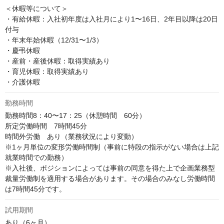
＜休暇等について＞

・有給休暇：入社初年度は入社月により1〜16日、2年目以降は20日
付与

・年末年始休暇（12/31〜1/3）

・慶弔休暇

・産前・産後休暇：取得実績あり

・育児休暇：取得実績あり

・介護休暇
勤務時間
勤務時間8：40〜17：25（休憩時間　60分）

所定労働時間　7時間45分

時間外労働　あり（業務状況により変動）

※1ヶ月単位の変形労働時間制（事前に特段の指示がない場合は上記
就業時間での勤務）

※入社後、ポジションによっては事前の同意を得た上で企画業務型
裁量労働制を適用する場合があります。その場合のみなし労働時間
は7時間45分です。
試用期間
あり（6ヶ月）