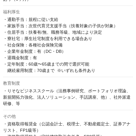
福利厚生
・通勤手当：規程に従い支給

・家族手当：次世代育児支援手当（扶養対象の子供が対象）

・住居手当：扶養有/無、職務等級、地域により決定

・寮社宅：厚生社宅制度を利用できる場合あり

・社会保険：各種社会保険完備

・企業年金制度：有（DC・DB）

・退職金制度：有

・定年制度：60歳〜65歳までの間で選択可能  

　継続雇用制度：70歳まで  ※いずれも条件あり
教育制度
・りそなビジネススクール（法務事例研究、ポートフォリオ理論、
新規開拓力強化、法人ソリューション、手話講座、他）、社外派遣
研修、等
その他
・資格取得報奨金（公認会計士、税理士、不動産鑑定士、証券アナ
リスト、FP1級等）
