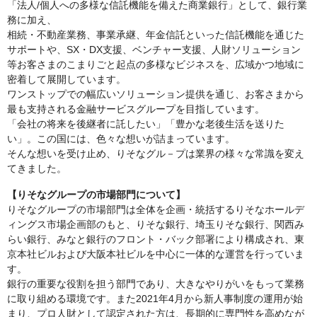
「法人/個人への多様な信託機能を備えた商業銀行」として、銀行業
務に加え、
相続・不動産業務、事業承継、年金信託といった信託機能を通じた
サポートや、SX・DX支援、ベンチャー支援、人財ソリューション
等お客さまのこまりごと起点の多様なビジネスを、広域かつ地域に
密着して展開しています。
ワンストップでの幅広いソリューション提供を通じ、お客さまから
最も支持される金融サービスグループを目指しています。
「会社の将来を後継者に託したい」「豊かな老後生活を送りた
い」。この国には、色々な想いが詰まっています。
そんな想いを受け止め、りそなグル－プは業界の様々な常識を変え
てきました。
【りそなグループの市場部門について】
りそなグループの市場部門は全体を企画・統括するりそなホールデ
ィングス市場企画部のもと、りそな銀行、埼玉りそな銀行、関西み
らい銀行、みなと銀行のフロント・バック部署により構成され、東
京本社ビルおよび大阪本社ビルを中心に一体的な運営を行っていま
す。
銀行の重要な役割を担う部門であり、大きなやりがいをもって業務
に取り組める環境です。また2021年4月から新人事制度の運用が始
まり、プロ人財として認定された方は、長期的に専門性を高めなが