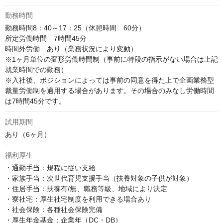
勤務時間
勤務時間8：40～17：25（休憩時間　60分）

所定労働時間　7時間45分

時間外労働　あり（業務状況により変動）

※1ヶ月単位の変形労働時間制（事前に特段の指示がない場合は上記
就業時間での勤務）

※入社後、ポジションによっては事前の同意を得た上で企画業務型
裁量労働制を適用する場合があります。その場合のみなし労働時間
は7時間45分です。
試用期間
あり（6ヶ月）
福利厚生
・通勤手当：規程に従い支給

・家族手当：次世代育児支援手当（扶養対象の子供が対象）

・住居手当：扶養有/無、職務等級、地域により決定

・寮社宅：厚生社宅制度を利用できる場合あり

・社会保険：各種社会保険完備

・厚生年金基金：企業年（DC・DB）
