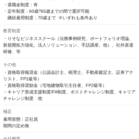
・退職金制度：有

・定年制度：60歳?65歳までの間で選択可能  

　継続雇用制度：70歳まで  ※いずれも条件あり
教育制度
・りそなビジネススクール（法務事例研究、ポートフォリオ理論、
新規開拓力強化、法人ソリューション、手話講座、他）、社外派遣
研修、等
その他
・資格取得報奨金（公認会計士、税理士、不動産鑑定士、証券アナ
リスト、FP1級等）

・資格取得奨励金（宅地建物取引主任者、FP2級等）

・キャリア形成支援制度/FA制度、ポストチャレンジ制度、キャリア
チャレンジ制度　他
補足
雇用形態：正社員

期間の定め無
会社概要