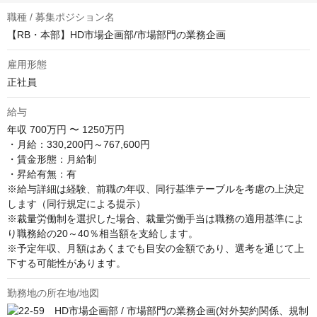
職種 / 募集ポジション名
【RB・本部】HD市場企画部/市場部門の業務企画
雇用形態
正社員
給与
年収
700万円 〜 1250万円
・月給：330,200円～767,600円

・賃金形態：月給制

・昇給有無：有

※給与詳細は経験、前職の年収、同行基準テーブルを考慮の上決定
します（同行規定による提示）

※裁量労働制を選択した場合、裁量労働手当は職務の適用基準によ
り職務給の20～40％相当額を支給します。

※予定年収、月額はあくまでも目安の金額であり、選考を通じて上
下する可能性があります。
勤務地の所在地/地図