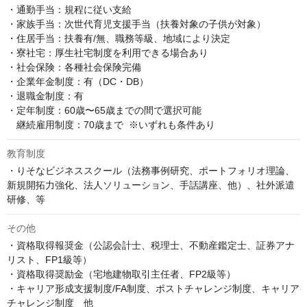
・通勤手当：規程に従い支給

・家族手当：次世代育児支援手当（扶養対象の子供が対象）

・住居手当：扶養有/無、職務等級、地域により決定

・寮社宅：厚生社宅制度を利用できる場合あり

・社会保険：各種社会保険完備

・企業年金制度：有（DC・DB）

・退職金制度：有

・定年制度：60歳〜65歳までの間で選択可能  

　継続雇用制度：70歳まで  ※いずれも条件あり
教育制度
・りそなビジネススクール（法務事例研究、ポートフォリオ理論、
新規開拓力強化、法人ソリューション、手話講座、他）、社外派遣
研修、等
その他
・資格取得報奨金（公認会計士、税理士、不動産鑑定士、証券アナ
リスト、FP1級等）

・資格取得奨励金（宅地建物取引主任者、FP2級等）

・キャリア形成支援制度/FA制度、ポストチャレンジ制度、キャリア
チャレンジ制度　他