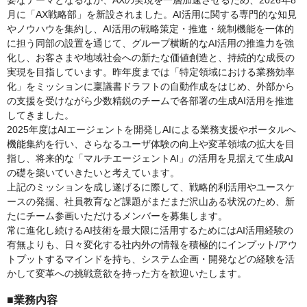
要なテーマとなるなか、AXの実現を一層加速させるため、2026年8
月に「AX戦略部」を新設されました。AI活用に関する専門的な知見
やノウハウを集約し、AI活用の戦略策定・推進・統制機能を一体的
に担う同部の設置を通じて、グループ横断的なAI活用の推進力を強
化し、お客さまや地域社会への新たな価値創造と、持続的な成長の
実現を目指しています。昨年度までは「特定領域における業務効率
化」をミッションに稟議書ドラフトの自動作成をはじめ、外部から
の支援を受けながら少数精鋭のチームで各部署の生成AI活用を推進
してきました。
2025年度はAIエージェントを開発しAIによる業務支援やポータルへ
機能集約を行い、さらなるユーザ体験の向上や変革領域の拡大を目
指し、将来的な「マルチエージェントAI」の活用を見据えて生成AI
の礎を築いていきたいと考えています。
上記のミッションを成し遂げるに際して、戦略的利活用やユースケ
ースの発掘、社員教育など課題がまだまだ沢山ある状況のため、新
たにチーム参画いただけるメンバーを募集します。
常に進化し続けるAI技術を最大限に活用するためにはAI活用経験の
有無よりも、日々変化する社内外の情報を積極的にインプット/アウ
トプットするマインドを持ち、システム企画・開発などの経験を活
かして変革への挑戦意欲を持った方を歓迎いたします。
■業務内容