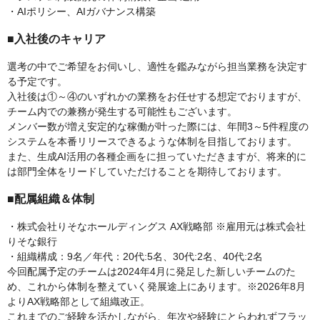
・AIポリシー、AIガバナンス構築
■入社後のキャリア
選考の中でご希望をお伺いし、適性を鑑みながら担当業務を決定す
る予定です。
入社後は①～④のいずれかの業務をお任せする想定でおりますが、
チーム内での兼務が発生する可能性もございます。
メンバー数が増え安定的な稼働が叶った際には、年間3～5件程度の
システムを本番リリースできるような体制を目指しております。
また、生成AI活用の各種企画をに担っていただきますが、将来的に
は部門全体をリードしていただけることを期待しております。
■配属組織＆体制
・株式会社りそなホールディングス AX戦略部 ※雇用元は株式会社
りそな銀行
・組織構成：9名／年代：20代:5名、30代:2名、40代:2名
今回配属予定のチームは2024年4月に発足した新しいチームのた
め、これから体制を整えていく発展途上にあります。※2026年8月
よりAX戦略部として組織改正。
これまでのご経験を活かしながら、年次や経験にとらわれずフラッ