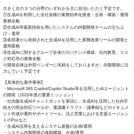
大きく次の３つの分野のいずれかを主に担当いただく予定です。
①生成AIを利用した全社規模の業務効率化推進・企画・構築・運用
業務全般
②生成AI等最新技術を用いたシステムの内製開発チームの立ち上
げ・運用
③各部署から依頼された生成AIを活用した業務改善ツールの開発と
運用業務
④生成AIに関するグループ全体のガバナンス構築、社内教育、リス
ク対応等の業務全般
※開発自体は外部ベンダーに依頼をしておりますが、内製開発に注
力していく予定です
【具体的な案件事例】
・Microsoft 365 Copilot/Copilot Studio等を活用したAIエージェント
の開発（2025年度の重要ミッション）
・社内版生成AIチャットボットを筆頭に、生成AIを活用した社内手
続きの照会対応ツールや、稟議書ドラフト・議事録などのドキュメ
ント作成や要約サポートツール、法人営業における支援エージェン
トのPocなど
・生成AI活用を支えるシステム基盤の企画/運用
・システム内製開発の体制構築、企画/運用