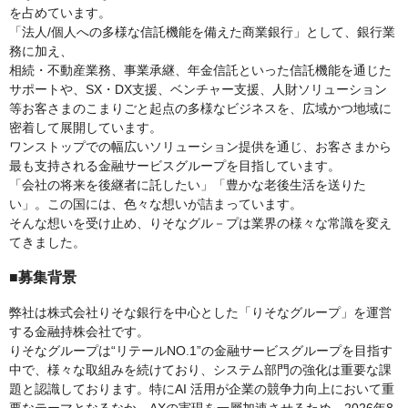
を占めています。
「法人/個人への多様な信託機能を備えた商業銀行」として、銀行業
務に加え、
相続・不動産業務、事業承継、年金信託といった信託機能を通じた
サポートや、SX・DX支援、ベンチャー支援、人財ソリューション
等お客さまのこまりごと起点の多様なビジネスを、広域かつ地域に
密着して展開しています。
ワンストップでの幅広いソリューション提供を通じ、お客さまから
最も支持される金融サービスグループを目指しています。
「会社の将来を後継者に託したい」「豊かな老後生活を送りた
い」。この国には、色々な想いが詰まっています。
そんな想いを受け止め、りそなグル－プは業界の様々な常識を変え
てきました。
■募集背景
弊社は株式会社りそな銀行を中心とした「りそなグループ」を運営
する金融持株会社です。
りそなグループは“リテールNO.1”の金融サービスグループを目指す
中で、様々な取組みを続けており、システム部門の強化は重要な課
題と認識しております。特にAI 活用が企業の競争力向上において重