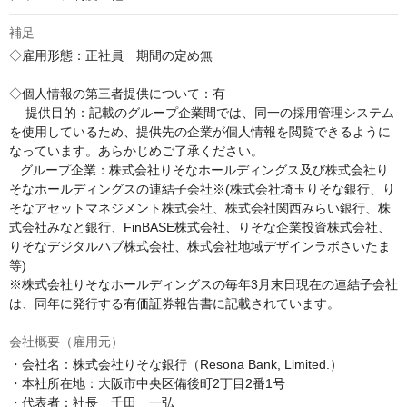
補足
◇雇用形態：正社員　期間の定め無

◇個人情報の第三者提供について：有

　 提供目的：記載のグループ企業間では、同一の採用管理システム
を使用しているため、提供先の企業が個人情報を閲覧できるように
なっています。あらかじめご了承ください。

   グループ企業：株式会社りそなホールディングス及び株式会社り
そなホールディングスの連結子会社※(株式会社埼玉りそな銀行、り
そなアセットマネジメント株式会社、株式会社関西みらい銀行、株
式会社みなと銀行、FinBASE株式会社、りそな企業投資株式会社、
りそなデジタルハブ株式会社、株式会社地域デザインラボさいたま
等)

※株式会社りそなホールディングスの毎年3月末日現在の連結子会社
は、同年に発行する有価証券報告書に記載されています。
会社概要（雇用元）
・会社名：株式会社りそな銀行（Resona Bank, Limited.）

・本社所在地：大阪市中央区備後町2丁目2番1号

・代表者：社長　千田　一弘
