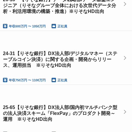
ジニア（りそなグループ全体における次世代データ分
析・利活用環境の構築・推進）※りそなHD出向
年収
600万円 〜 1050万円
正社員
24-31【りそな銀行】DX法人部/デジタルマネー（ステ
ーブルコイン決済）に関する企画・開発からリリー
ス、運用担当 ※りそなHD出向
年収
750万円 〜 1100万円
正社員
25-65【りそな銀行】DX法人部/国内初マルチバンク型
の法人決済スキーム「FlexPay」のプロダクト開発～
運用 ※りそなHD出向