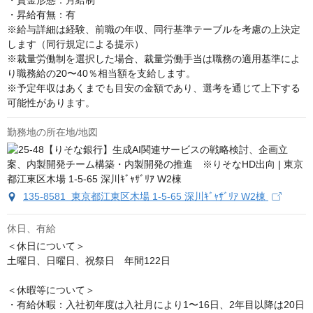
・賃金形態：月給制

・昇給有無：有

※給与詳細は経験、前職の年収、同行基準テーブルを考慮の上決定
します（同行規定による提示）

※裁量労働制を選択した場合、裁量労働手当は職務の適用基準によ
り職務給の20〜40％相当額を支給します。

※予定年収はあくまでも目安の金額であり、選考を通じて上下する
可能性があります。
勤務地の所在地/地図
135-8581 東京都江東区木場 1-5-65 深川ｷﾞｬｻﾞﾘｱ W2棟
休日、有給
＜休日について＞

土曜日、日曜日、祝祭日　年間122日

＜休暇等について＞

・有給休暇：入社初年度は入社月により1〜16日、2年目以降は20日