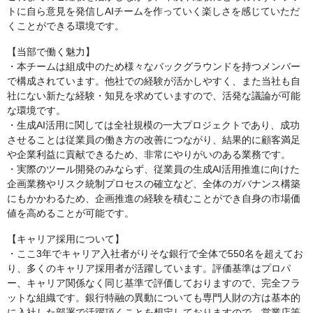
トに自ら意見を発信しAIチームを作っていく楽しさを感じていただ
くことができる環境です。
【当部で働く魅力】
・本チームは組成中のため様々なバックグラウンドを持つメンバー
で構成されています。他社での経験が活かしやすく、また当社も自
社にない新たな経験・知見を求めていますので、活発な議論が可能
な環境です。
・生成AI活用に関しては全社規模の一大プロジェクトであり、成功
させることは従業員の働き方の改善につながり、結果的に顧客満足
や企業利益に貢献できるため、非常にやりがいのある業務です。
・実際のツール開発のみならず、従業員の生成AI活用推進に向けた
企画業務やリスク統制プロセスの確立など、全体のガバナンス構築
にもかかわるため、企画推進の経験を積むことができ自身の市場価
値を高めることが可能です。
【キャリア採用について】
・ここ3年でキャリア入社者がりそな銀行で全体で550名を超えてお
り、多くのキャリア採用者が活躍しています。評価基準はプロパ
ー、キャリア関係なく同じ基準で評価しておりますので、完全フラ
ットな組織です。銀行特融の異動についても専門人財の方は基本的
に入社した部署で活躍頂くことを想定しておりますので、営業店等