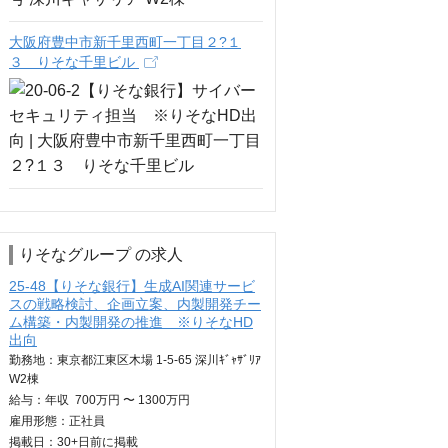
大阪府豊中市新千里西町一丁目２?１
３ りそな千里ビル
りそなグループ の求人
25-48【りそな銀行】生成AI関連サービ
スの戦略検討、企画立案、内製開発チー
ム構築・内製開発の推進 ※りそなHD
出向
勤務地：東京都江東区木場 1-5-65 深川ｷﾞｬｻﾞﾘｱ
W2棟
給与：
年収
700万円 〜 1300万円
雇用形態：正社員
掲載日：
30+日
前に掲載