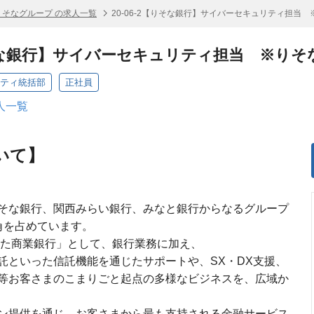
りそなグループ の求人一覧
20-06-2【りそな銀行】サイバーセキュリティ担当 
【りそな銀行】サイバーセキュリティ担当 ※りそ
リティ統括部
正社員
人一覧
いて】
そな銀行、関西みらい銀行、みなと銀行からなるグループ
角を占めています。
えた商業銀行」として、銀行業務に加え、
託といった信託機能を通じたサポートや、SX・DX支援、
等お客さまのこまりごと起点の多様なビジネスを、広域か
ン提供を通じ、お客さまから最も支持される金融サービス