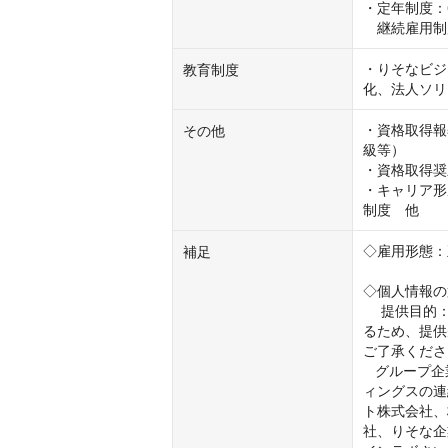
・定年制度：6
　継続雇用制
・りそなビジ
教育制度
化、法人ソリ
・資格取得報
その他
級等）

・資格取得奨
・キャリア形
制度　他
◇雇用形態：
補足
◇個人情報の
　 提供目的
るため、提供
ご了承くださ
   グループ企業：株式会社りそなホールディングス及び株式会社りそなホールデ
ィングスの連
ト株式会社、
社、りそな企