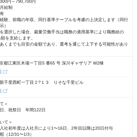
00円～790,700円

月給制

有

経験、前職の年収、同行基準テーブルを考慮の上決定します（同行
示）

を選択した場合、裁量労働手当は職務の適用基準により職務給の
当額を支給します。

あくまでも目安の金額であり、選考を通じて上下する可能性があり
2 東京都江東区木場一丁目5 番65 号 深川ギャザリア W2棟
認
新千里西町一丁目２?１３ りそな千里ビル
認
て＞

日、祝祭日　年間122日

いて＞

入社初年度は入社月により1〜16日、2年目以降は20日付与

12/31〜1/3）
