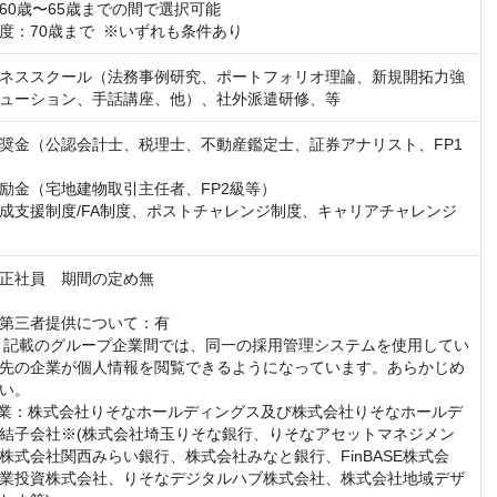
0歳〜65歳までの間で選択可能  

度：70歳まで  ※いずれも条件あり
ネススクール（法務事例研究、ポートフォリオ理論、新規開拓力強
ューション、手話講座、他）、社外派遣研修、等
奨金（公認会計士、税理士、不動産鑑定士、証券アナリスト、FP1
励金（宅地建物取引主任者、FP2級等）

成支援制度/FA制度、ポストチャレンジ制度、キャリアチャレンジ
正社員　期間の定め無

第三者提供について：有

：記載のグループ企業間では、同一の採用管理システムを使用してい
先の企業が個人情報を閲覧できるようになっています。あらかじめ
い。

結子会社※(株式会社埼玉りそな銀行、りそなアセットマネジメン
株式会社関西みらい銀行、株式会社みなと銀行、FinBASE株式会
業投資株式会社、りそなデジタルハブ株式会社、株式会社地域デザ