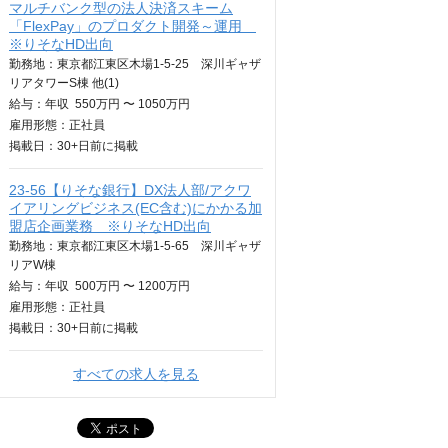
マルチバンク型の法人決済スキーム
「FlexPay」のプロダクト開発～運用
※りそなHD出向
勤務地：東京都江東区木場1-5-25 深川ギャザ
リアタワーS棟 他(1)
給与：
年収
550万円 〜 1050万円
雇用形態：正社員
掲載日：
30+日
前に掲載
23-56【りそな銀行】DX法人部/アクワ
イアリングビジネス(EC含む)にかかる加
盟店企画業務 ※りそなHD出向
勤務地：東京都江東区木場1-5-65 深川ギャザ
リアW棟
給与：
年収
500万円 〜 1200万円
雇用形態：正社員
掲載日：
30+日
前に掲載
すべての求人を見る