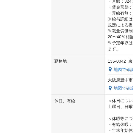
・月給：324,3
・賃金形態：
・昇給有無：
※給与詳細は
規定による提
※裁量労働制
20〜40％相
※予定年収は
ます。
勤務地
135-004
地図で確
大阪府豊中市
地図で確
＜休日につい
休日、有給
土曜日、日曜
＜休暇等につ
・有給休暇：
・年末年始休暇（