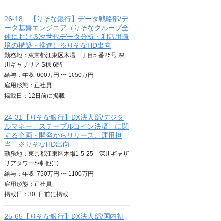
26-18 【りそな銀行】データ戦略部/デ
ータ基盤エンジニア（りそなグループ全
体における次世代データ分析・利活用環
境の構築・推進）※りそなHD出向
勤務地：東京都江東区木場一丁目5 番25号 深
川ギャザリア S棟 6階
給与：
年収
600万円 〜 1050万円
雇用形態：正社員
掲載日：
12日
前に掲載
24-31【りそな銀行】DX法人部/デジタ
ルマネー（ステーブルコイン決済）に関
する企画・開発からリリース、運用担
当 ※りそなHD出向
勤務地：東京都江東区木場1-5-25 深川ギャザ
リアタワーS棟 他(1)
給与：
年収
750万円 〜 1100万円
雇用形態：正社員
掲載日：
30+日
前に掲載
25-65【りそな銀行】DX法人部/国内初