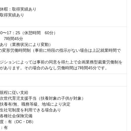
休暇：取得実績あり

取得実績あり

0〜17：25（休憩時間　60分）

7時間45分

あり（業務状況により変動）

の変形労働時間制（事前に特段の指示がない場合は上記就業時間で
ジションによっては事前の同意を得た上で企画業務型裁量労働制を
があります。その場合のみなし労働時間は7時間45分です。
）
規程に従い支給

次世代育児支援手当（扶養対象の子供が対象）

扶養有/無、職務等級、地域により決定

生社宅制度を利用できる場合あり

各種社会保険完備

度：有（DC・DB）

：有
