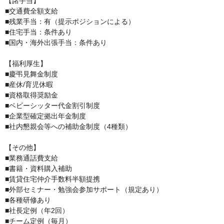
【諸手当】

■交通費全額支給

■残業手当：有（提示ポジションによる）

■住宅手当：条件あり

■国内・海外出張手当：条件あり

【福利厚生】

■慶弔見舞金制度

■産休/育児休暇

■資格取得奨励金

■ベビーシッター代金割引制度

■企業型確定拠出年金制度

■社内懇親会等への補助金制度（4種類）

【その他】

■業務通話費支給

■書籍・資料購入補助

■賃貸住宅仲介手数料半額提携

■外部セミナー・勉強会参加サポート（規定あり）

■各種研修あり

■社長定例（年2回）

■チーム定例（毎月）
