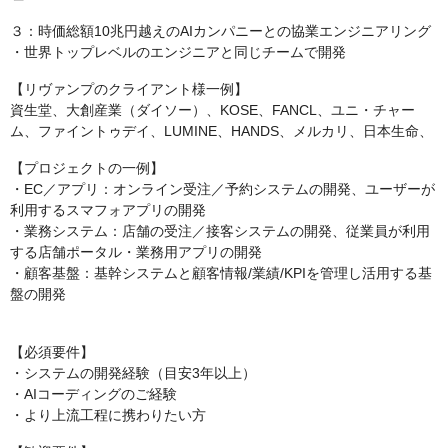
３：時価総額10兆円越えのAIカンパニーとの協業エンジニアリング
・世界トップレベルのエンジニアと同じチームで開発
【リヴァンプのクライアント様一例】
資生堂、大創産業（ダイソー）、KOSE、FANCL、ユニ・チャー
ム、ファイントゥデイ、LUMINE、HANDS、メルカリ、日本生命、
【プロジェクトの一例】
・EC／アプリ：オンライン受注／予約システムの開発、ユーザーが
利用するスマフォアプリの開発
・業務システム：店舗の受注／接客システムの開発、従業員が利用
する店舗ポータル・業務用アプリの開発
・顧客基盤：基幹システムと顧客情報/業績/KPIを管理し活用する基
盤の開発
【必須要件】
・システムの開発経験（目安3年以上）
・AIコーディングのご経験
・より上流工程に携わりたい方