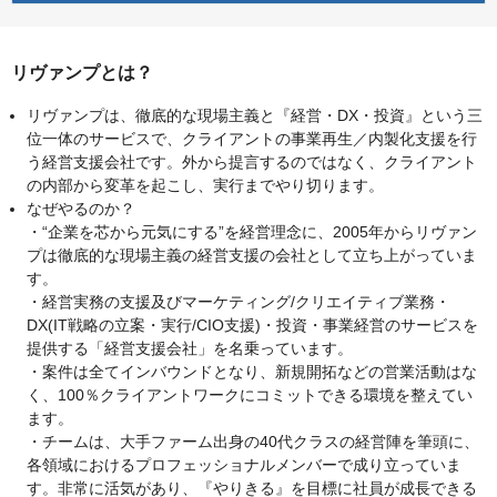
リヴァンプとは？
リヴァンプは、徹底的な現場主義と『経営・DX・投資』という三
位一体のサービスで、クライアントの事業再生／内製化支援を行
う経営支援会社です。外から提言するのではなく、クライアント
の内部から変革を起こし、実行までやり切ります。
なぜやるのか？
・“企業を芯から元気にする”を経営理念に、2005年からリヴァン
プは徹底的な現場主義の経営支援の会社として立ち上がっていま
す。
・経営実務の支援及びマーケティング/クリエイティブ業務・
DX(IT戦略の立案・実行/CIO支援)・投資・事業経営のサービスを
提供する「経営支援会社」を名乗っています。
・案件は全てインバウンドとなり、新規開拓などの営業活動はな
く、100％クライアントワークにコミットできる環境を整えてい
ます。
・チームは、大手ファーム出身の40代クラスの経営陣を筆頭に、
各領域におけるプロフェッショナルメンバーで成り立っていま
す。非常に活気があり、『やりきる』を目標に社員が成長できる