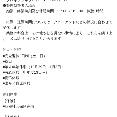
　フレキシブルタイム　8：00～22：00

※管理監督者の場合

・始業・終業時刻及び休憩時間　9：00～18：00　休憩1時間

※出勤・退勤時間については、クライアントなどの状況に合わせて
変化します

※業務の都合上、その他やむを得ない事情により、これらを繰り上
げ、又は繰り下げることがあります
休日・休暇
■完全週休2日制（土・日）

■祝日

■年末年始休暇（12月29日～1月3日）

■有給休暇（初年度13日～）

■慶弔休暇

■出産／育児休暇
福利厚生
【保険】

■各種社会保険完備
