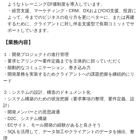
ようなトレーニング/評価制度を導入しています。
・経営支援、マーケティング・CRM、DXおよびCIO支援、投資に
よって、今までのビジネスの在り方を更にベターに、または再建
するために、クライアントに対し伴走支援型で長期コミットでサ
ポートしていきます。
【業務内容】
１：開発プロジェクトの進行管理
・要求ヒアリング〜要件定義までを主体的に担っていただく
・能動的なコミュニケーション、巻き込み力
・開発業務を実装するためクライアントへの課題把握を継続的にリ
ード
２：システムの設計、構造のドキュメント化
・システム構築のための状況把握（要求事項の整理、要件定義、設
計）
・開発メンバーとの意思疎通
・D2C、システム構築
・ECサイト、モール開発の経験があると良さそう
・SQLを活用して、データ加工やクライアントのデータを抽出、整
理